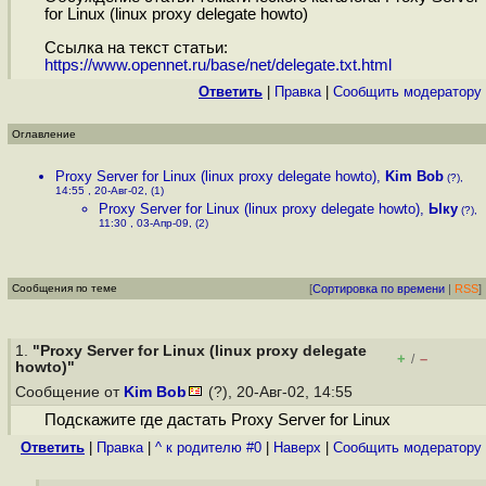
for Linux (linux proxy delegate howto)
Ссылка на текст статьи:
https://www.opennet.ru/base/net/delegate.txt.html
Ответить
|
Правка
|
Cообщить модератору
Оглавление
Proxy Server for Linux (linux proxy delegate howto)
,
Kim Bob
(?),
14:55 , 20-Авг-02, (1)
Proxy Server for Linux (linux proxy delegate howto)
,
Ыку
(?),
11:30 , 03-Апр-09, (2)
Сообщения по теме
[
Сортировка по времени
|
RSS
]
1.
"Proxy Server for Linux (linux proxy delegate
+
–
/
howto)"
Сообщение от
Kim Bob
(?), 20-Авг-02, 14:55
Подскажите где дастать Proxy Server for Linux
Ответить
|
Правка
|
^ к родителю #0
|
Наверх
|
Cообщить модератору