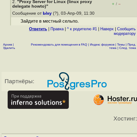
2.
"Proxy Server for Linux (linux proxy
+
–
/
delegate howto)"
Сообщение от
Ыку
(?), 03-Апр-09, 11:30
Зайдите в местный сельпо.
Ответить
|
Правка
|
^ к родителю #1
|
Наверх
|
Cообщить
модератору
Архив
|
Рекомендовать для помещения в FAQ
|
Индекс форумов
|
Темы
|
Пред.
Удалить
тема
|
След. тема
Партнёры:
Хостинг: