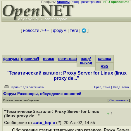
Профиль:
Аноним
(
вход
|
регистрация
)
неRU
opennet.me
[
новости
/
+++
|
форум
|
теги
|
]
форумы
правила/FAQ
поиск
регистрация
вход/
слежка
выход
RSS
"Тематический каталог: Proxy Server for Linux (linux
proxy de..."
Вариант для распечатки
Пред. тема
|
След. тема
Форум
Разговоры, обсуждение новостей
Изначальное сообщение
[
Отслеживать
]
"Тематический каталог: Proxy Server for Linux
+
–
/
(linux proxy de..."
Сообщение от
auto_topic
(?), 20-Авг-02, 14:55
Обсуждение статьи тематического каталога: Proxy Server