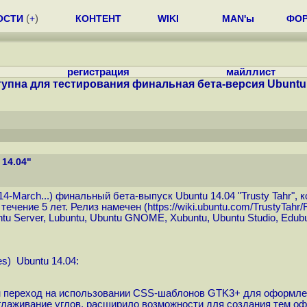
ОСТИ
(
+
)
КОНТЕНТ
WIKI
MAN'ы
ФО
регистрация
майллист
упна для тестирования финальная бета-версия Ubuntu 
14.04"
14-March...
) финальный бета-выпуск Ubuntu 14.04 "Trusty Tahr",
ечение 5 лет. Релиз намечен (
https://wiki.ubuntu.com/TrustyTahr
ntu Server, Lubuntu, Ubuntu GNOME, Xubuntu, Ubuntu Studio, Edu
es
) Ubuntu 14.04:
н переход на использовании CSS-шаблонов GTK3+ для оформлен
глаживание углов, расширило возможности для создания тем оф