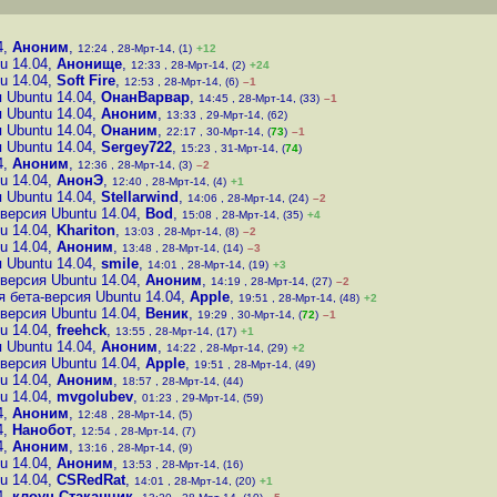
4
,
Аноним
,
12:24 , 28-Мрт-14, (1)
+12
u 14.04
,
Анонище
,
12:33 , 28-Мрт-14, (2)
+24
u 14.04
,
Soft Fire
,
12:53 , 28-Мрт-14, (6)
–1
 Ubuntu 14.04
,
ОнанВарвар
,
14:45 , 28-Мрт-14, (33)
–1
 Ubuntu 14.04
,
Аноним
,
13:33 , 29-Мрт-14, (62)
 Ubuntu 14.04
,
Онаним
,
22:17 , 30-Мрт-14, (
73
)
–1
 Ubuntu 14.04
,
Sergey722
,
15:23 , 31-Мрт-14, (
74
)
4
,
Аноним
,
12:36 , 28-Мрт-14, (3)
–2
u 14.04
,
АнонЭ
,
12:40 , 28-Мрт-14, (4)
+1
 Ubuntu 14.04
,
Stellarwind
,
14:06 , 28-Мрт-14, (24)
–2
версия Ubuntu 14.04
,
Bod
,
15:08 , 28-Мрт-14, (35)
+4
u 14.04
,
Khariton
,
13:03 , 28-Мрт-14, (8)
–2
u 14.04
,
Аноним
,
13:48 , 28-Мрт-14, (14)
–3
 Ubuntu 14.04
,
smile
,
14:01 , 28-Мрт-14, (19)
+3
версия Ubuntu 14.04
,
Аноним
,
14:19 , 28-Мрт-14, (27)
–2
 бета-версия Ubuntu 14.04
,
Apple
,
19:51 , 28-Мрт-14, (48)
+2
версия Ubuntu 14.04
,
Веник
,
19:29 , 30-Мрт-14, (
72
)
–1
u 14.04
,
freehck
,
13:55 , 28-Мрт-14, (17)
+1
 Ubuntu 14.04
,
Аноним
,
14:22 , 28-Мрт-14, (29)
+2
версия Ubuntu 14.04
,
Apple
,
19:51 , 28-Мрт-14, (49)
u 14.04
,
Аноним
,
18:57 , 28-Мрт-14, (44)
u 14.04
,
mvgolubev
,
01:23 , 29-Мрт-14, (59)
4
,
Аноним
,
12:48 , 28-Мрт-14, (5)
4
,
Нанобот
,
12:54 , 28-Мрт-14, (7)
4
,
Аноним
,
13:16 , 28-Мрт-14, (9)
u 14.04
,
Аноним
,
13:53 , 28-Мрт-14, (16)
u 14.04
,
CSRedRat
,
14:01 , 28-Мрт-14, (20)
+1
4
,
клоун Стаканчик
,