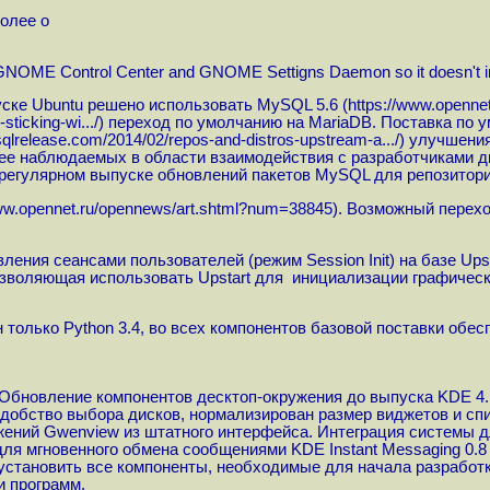
олее о
m GNOME Control Center and GNOME Settigns Daemon so it doesn't 
ске Ubuntu решено использовать MySQL 5.6 (
https://www.openne
sticking-wi...
/) переход по умолчанию на MariaDB. Поставка по 
sqlrelease.com/2014/02/repos-and-distros-upstream-a...
/) улучшени
ее наблюдаемых в области взаимодействия с разработчиками дис
в регулярном выпуске обновлений пакетов MySQL для репозитори
www.opennet.ru/opennews/art.shtml?num=38845
). Возможный перехо
ния сеансами пользователей (режим Session Init) на базе Upsta
озволяющая использовать Upstart для инициализации графическ
 только Python 3.4, во всех компонентов базовой поставки обе
 Обновление компонентов десктоп-окружения до выпуска KDE 4.1
добство выбора дисков, нормализирован размер виджетов и спис
ений Gwenview из штатного интерфейса. Интеграция системы дл
ля мгновенного обмена сообщениями KDE Instant Messaging 0.8 
 установить все компоненты, необходимые для начала разработ
и программ.