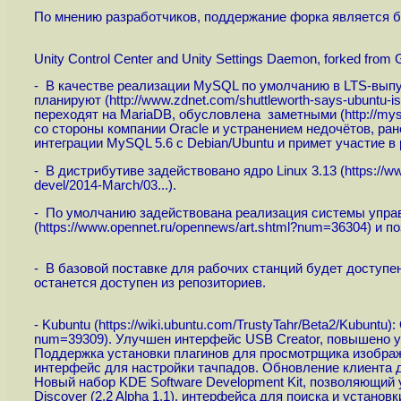
По мнению разработчиков, поддержание форка является б
Unity Control Center and Unity Settings Daemon, forked fro
- В качестве реализации MySQL по умолчанию в LTS-выпу
планируют (
http://www.zdnet.com/shuttleworth-says-ubuntu-is-
переходят на MariaDB, обусловлена заметными (
http://my
со стороны компании Oracle и устранением недочётов, ран
интеграции MySQL 5.6 с Debian/Ubuntu и примет участие 
- В дистрибутиве задействовано ядро Linux 3.13 (
https://
devel/2014-March/03...
).
- По умолчанию задействована реализация системы управле
(
https://www.opennet.ru/opennews/art.shtml?num=36304
) и п
- В базовой поставке для рабочих станций будет доступен
останется доступен из репозиториев.
- Kubuntu (
https://wiki.ubuntu.com/TrustyTahr/Beta2/Kubuntu
):
num=39309
). Улучшен интерфейс USB Creator, повышено у
Поддержка установки плагинов для просмотрщика изображ
интерфейс для настройки тачпадов. Обновление клиента д
Новый набор KDE Software Development Kit, позволяющий
Discover (2.2 Alpha 1.1), интерфейса для поиска и установк