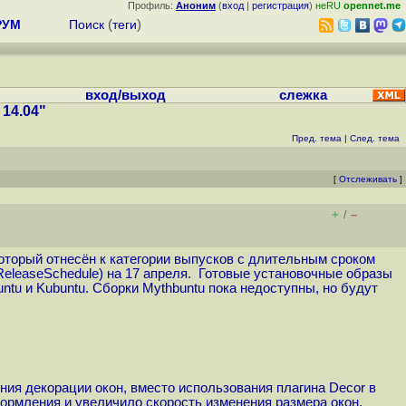
Профиль:
Аноним
(
вход
|
регистрация
)
неRU
opennet.me
РУМ
Поиск
(
теги
)
вход/выход
слежка
14.04"
Пред. тема
|
След. тема
[
Отслеживать
]
+
–
/
 который отнесён к категории выпусков с длительным сроком
/ReleaseSchedule
) на 17 апреля. Готовые установочные образы
buntu и Kubuntu. Сборки Mythbuntu пока недоступны, но будут
ия декорации окон, вместо использования плагина Decor в
ормления и увеличило скорость изменения размера окон.