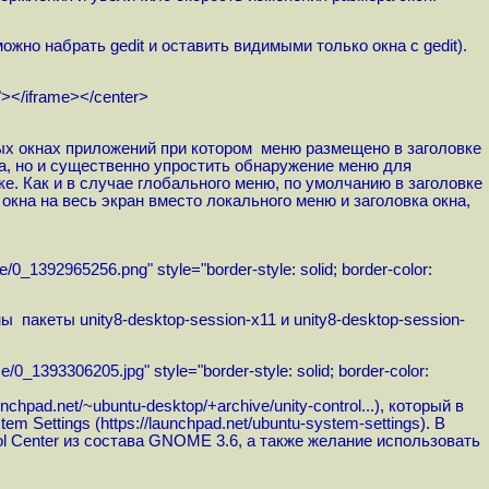
но набрать gedit и оставить видимыми только окна с gedit).
"></iframe></center>
х окнах приложений при котором меню размещено в заголовке
на, но и существенно упростить обнаружение меню для
. Как и в случае глобального меню, по умолчанию в заголовке
кна на весь экран вместо локального меню и заголовка окна,
se/0_1392965256.png"
style="border-style: solid; border-color:
акеты unity8-desktop-session-x11 и unity8-desktop-session-
se/0_1393306205.jpg"
style="border-style: solid; border-color:
aunchpad.net/~ubuntu-desktop/+archive/unity-control...
), который в
em Settings (
https://launchpad.net/ubuntu-system-settings
). В
 Center из состава GNOME 3.6, а также желание использовать