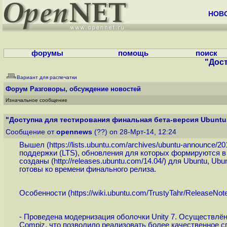
НОВ
форумы
помощь
поиск
"Дост
Вариант для распечатки
Форум
Разговоры, обсуждение новостей
Изначальное сообщение
"Доступна для тестирования финальная бета-версия Ubuntu 
Сообщение от
opennews
(??) on 28-Мрт-14, 12:24
Вышел (
https://lists.ubuntu.com/archives/ubuntu-announce/20
поддержки (LTS), обновления для которых формируются в т
созданы (
http://releases.ubuntu.com/14.04
/) для Ubuntu, Ubu
готовы ко времени финального релиза.
Особенности (
https://wiki.ubuntu.com/TrustyTahr/ReleaseNot
- Проведена модернизация оболочки Unity 7. Осуществлё
Compiz, что позволило реализовать более качественное с