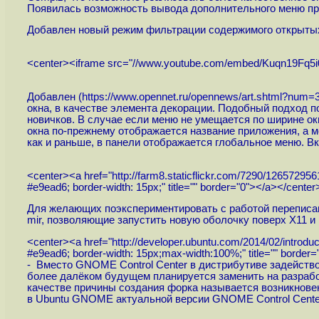
Появилась возможность вывода дополнительного меню при
Добавлен новый режим фильтрации содержимого открытых о
<center><iframe src="//www.youtube.com/embed/Kuqn19Fq5i0?r
Добавлен (
https://www.opennet.ru/opennews/art.shtml?num=
окна, в качестве элемента декорации. Подобный подход п
новичков. В случае если меню не умещается по ширине ок
окна по-прежнему отображается название приложения, а м
как и раньше, в панели отображается глобальное меню. В
<center><a href="
http://farm8.staticflickr.com/7290/126572956
#e9ead6; border-width: 15px;" title="" border="0"></a></center
Для желающих поэкспериментировать с работой переписанно
mir, позволяющие запустить новую оболочку поверх X11 и 
<center><a href="
http://developer.ubuntu.com/2014/02/introdu
#e9ead6; border-width: 15px;max-width:100%;" title="" border
- Вместо GNOME Control Center в дистрибутиве задействова
более далёком будущем планируется заменить на разработ
качестве причины создания форка называется возникнове
в Ubuntu GNOME актуальной версии GNOME Control Center,