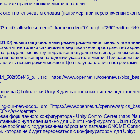
 клике правой кнопкой мыши в панели.
кон по ключевым словам (например, при переключении окон мож
el=0" allowfullscreen="" frameborder="0" height="360" width="640
39149
) новый опциональный режим размещения меню в локальны
озволит не только сэкономить вертикальное пространство экра
на, разделы меню группируются в отдельном выпадающем списке
еню появляется при наведении указателя мыши. При раскрытии о
ключить новый режим можно в Центре управления настройками.
14_502f95ef46_o....
src="
https://www.opennet.ru/opennews/pics_ba
>
й на Qt оболочки Unity 8 для настольных систем подготовлены п
Mir.
cing-our-new-scop...
src="
https://www.opennet.ru/opennews/pics_ba
="0"></a></center>
н форк данного конфигуратора - Unity Control Center (
https://l
анный с нуля специально для Ubuntu конфигуратор Ubuntu Syst
ние проблем с поддержанием обросшего патчами GNOME Control
 которая не будет пересекаться с конфигуратором для Unity;