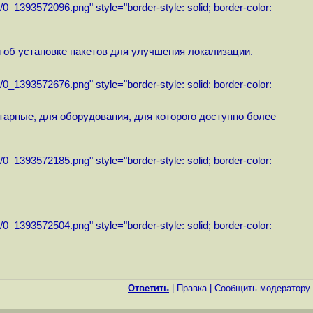
e/0_1393572096.png"
style="border-style: solid; border-color:
об установке пакетов для улучшения локализации.
e/0_1393572676.png"
style="border-style: solid; border-color:
арные, для оборудования, для которого доступно более
e/0_1393572185.png"
style="border-style: solid; border-color:
e/0_1393572504.png"
style="border-style: solid; border-color:
Ответить
|
Правка
|
Cообщить модератору