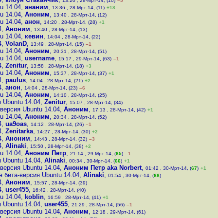
13:20 , 28-Мрт-14, (10)
–5
u 14.04
,
ананим
,
13:36 , 28-Мрт-14, (11)
+18
u 14.04
,
Аноним
,
13:40 , 28-Мрт-14, (12)
u 14.04
,
анон
,
14:20 , 28-Мрт-14, (28)
+1
4
,
Аноним
,
13:40 , 28-Мрт-14, (13)
u 14.04
,
кевин
,
14:04 , 28-Мрт-14, (22)
4
,
VolanD
,
13:49 , 28-Мрт-14, (15)
–1
u 14.04
,
Аноним
,
20:31 , 28-Мрт-14, (51)
u 14.04
,
username
,
15:17 , 29-Мрт-14, (63)
–1
4
,
Zenitur
,
13:58 , 28-Мрт-14, (18)
+3
u 14.04
,
Аноним
,
15:37 , 28-Мрт-14, (37)
+1
4
,
paulus
,
14:04 , 28-Мрт-14, (21)
+2
4
,
анон
,
14:04 , 28-Мрт-14, (23)
–6
u 14.04
,
Аноним
,
14:10 , 28-Мрт-14, (25)
 Ubuntu 14.04
,
Zenitur
,
15:07 , 28-Мрт-14, (34)
версия Ubuntu 14.04
,
Аноним
,
17:13 , 28-Мрт-14, (42)
+1
u 14.04
,
Аноним
,
20:34 , 28-Мрт-14, (52)
4
,
ua9oas
,
14:12 , 28-Мрт-14, (26)
–1
4
,
Zenitarka
,
14:27 , 28-Мрт-14, (30)
+2
4
,
Аноним
,
14:43 , 28-Мрт-14, (32)
–3
4
,
Alinaki
,
15:50 , 28-Мрт-14, (38)
+2
u 14.04
,
Аноним Петр
,
21:14 , 29-Мрт-14, (
65
)
–1
 Ubuntu 14.04
,
Alinaki
,
00:34 , 30-Мрт-14, (
66
)
+1
версия Ubuntu 14.04
,
Аноним Петр aka Norbert
,
01:42 , 30-Мрт-14, (
67
)
+1
 бета-версия Ubuntu 14.04
,
Alinaki
,
01:54 , 30-Мрт-14, (
68
)
4
,
Аноним
,
15:57 , 28-Мрт-14, (39)
4
,
user455
,
16:42 , 28-Мрт-14, (40)
u 14.04
,
koblin
,
16:59 , 28-Мрт-14, (41)
+1
 Ubuntu 14.04
,
user455
,
21:29 , 28-Мрт-14, (56)
–1
версия Ubuntu 14.04
,
Аноним
,
12:18 , 29-Мрт-14, (61)