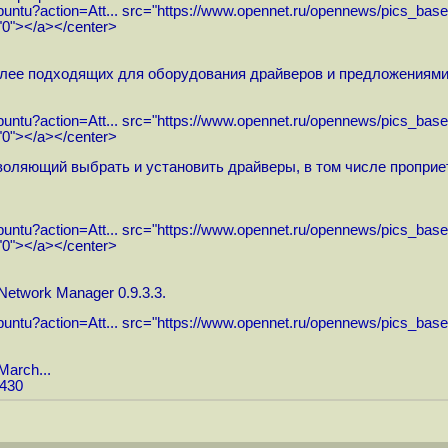
buntu?action=Att...
src="
https://www.opennet.ru/opennews/pics_bas
="0"></a></center>
лее подходящих для оборудования драйверов и предложениями 
buntu?action=Att...
src="
https://www.opennet.ru/opennews/pics_bas
="0"></a></center>
оляющий выбрать и установить драйверы, в том числе проприет
buntu?action=Att...
src="
https://www.opennet.ru/opennews/pics_bas
="0"></a></center>
etwork Manager 0.9.3.3.
buntu?action=Att...
src="
https://www.opennet.ru/opennews/pics_bas
March...
9430