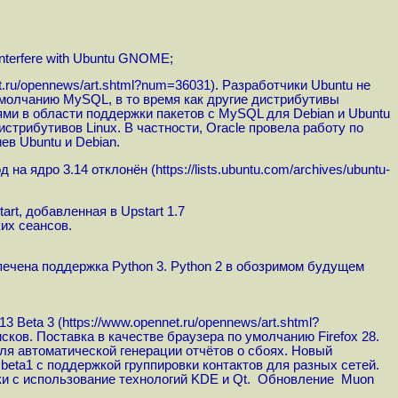
interfere with Ubuntu GNOME;
t.ru/opennews/art.shtml?num=36031
). Разработчики Ubuntu не
умолчанию MySQL, в то время как другие дистрибутивы
ями в области поддержки пакетов с MySQL для Debian и Ubuntu
трибутивов Linux. В частности, Oracle провела работу по
ев Ubuntu и Debian.
д на ядро 3.14 отклонён (
https://lists.ubuntu.com/archives/ubuntu-
rt, добавленная в Upstart 1.7
их сеансов.
спечена поддержка Python 3. Python 2 в обозримом будущем
3 Beta 3 (
https://www.opennet.ru/opennews/art.shtml?
ков. Поставка в качестве браузера по умолчанию Firefox 28.
я автоматической генерации отчётов о сбоях. Новый
beta1 с поддержкой группировки контактов для разных сетей.
ки с использование технологий KDE и Qt. Обновление Muon