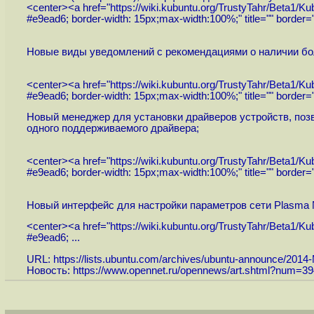
<center><a href="
https://wiki.kubuntu.org/TrustyTahr/Beta1/Ku
#e9ead6; border-width: 15px;max-width:100%;" title="" border
Новые виды уведомлений с рекомендациями о наличии бо
<center><a href="
https://wiki.kubuntu.org/TrustyTahr/Beta1/Ku
#e9ead6; border-width: 15px;max-width:100%;" title="" border
Новый менеджер для установки драйверов устройств, позв
одного поддерживаемого драйвера;
<center><a href="
https://wiki.kubuntu.org/TrustyTahr/Beta1/Ku
#e9ead6; border-width: 15px;max-width:100%;" title="" border
Новый интерфейс для настройки параметров сети Plasma N
<center><a href="
https://wiki.kubuntu.org/TrustyTahr/Beta1/Ku
#e9ead6; ...
URL:
https://lists.ubuntu.com/archives/ubuntu-announce/2014-
Новость:
https://www.opennet.ru/opennews/art.shtml?num=3