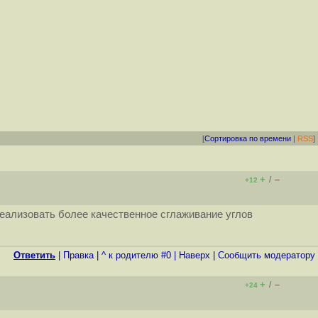
[
Сортировка по времени
|
RSS
]
+
–
/
+12
еализовать более качественное сглаживание углов
Ответить
|
Правка
|
^ к родителю #0
|
Наверх
|
Cообщить модератору
+
–
/
+24