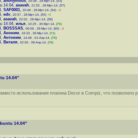
4
,
anonymous
,
20:38 , 28-Мрт-14, (53)
u 14.04
,
asavah
,
21:52 , 28-Мрт-14, (57)
4
,
SAF0001
,
20:49 , 28-Мрт-14, (54)
–3
4
,
edv
,
20:57 , 28-Мрт-14, (55)
+6
4
,
asavah
,
22:02 , 28-Мрт-14, (58)
u 14.04
,
илья
,
10:25 , 30-Мрт-14, (
70
)
4
,
BOSSSAS
,
06:09 , 29-Мрт-14, (60)
–2
4
,
Аноним
,
16:33 , 30-Мрт-14, (
71
)
4
,
Антоним
,
14:48 , 01-Апр-14, (
75
)
4
,
Виталя
,
02:00 , 09-Апр-14, (
76
)
u 14.04"
место использования плагина Decor в Compiz, что позволило р
buntu 14.04"