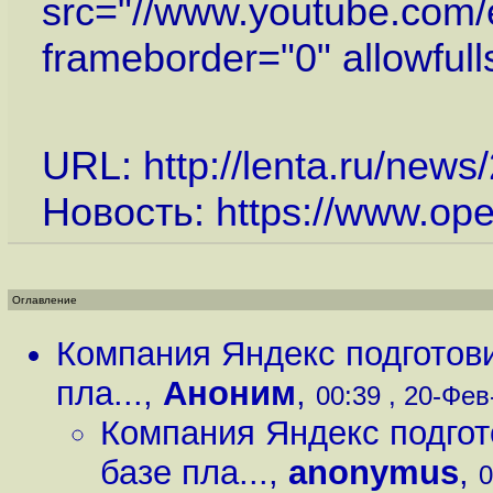
src="//www.youtube.co
frameborder="0" allowful
URL:
http://lenta.ru/new
Новость:
https://www.op
Оглавление
Компания Яндекс подготов
пла...
,
Аноним
,
00:39 , 20-Фев-
Компания Яндекс подгот
базе пла...
,
anonymus
,
0