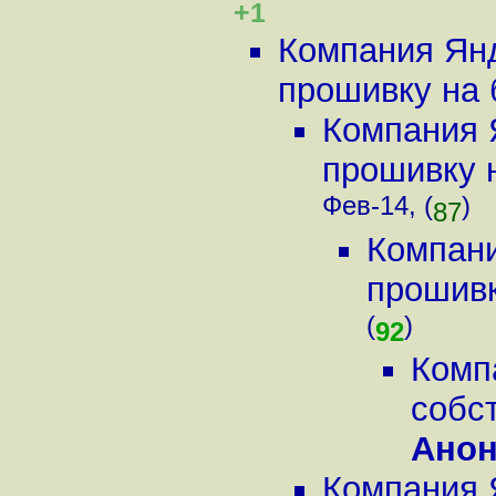
+1
Компания Янд
прошивку на б
Компания 
прошивку н
Фев-14, (
)
87
Компани
прошивк
(
)
92
Комп
собс
Ано
Компания 