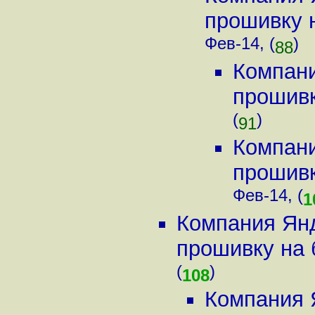
прошивку н
Фев-14, (
)
88
Компани
прошивк
(
)
91
Компани
прошивк
Фев-14, (
1
Компания Янд
прошивку на б
(
)
108
Компания 