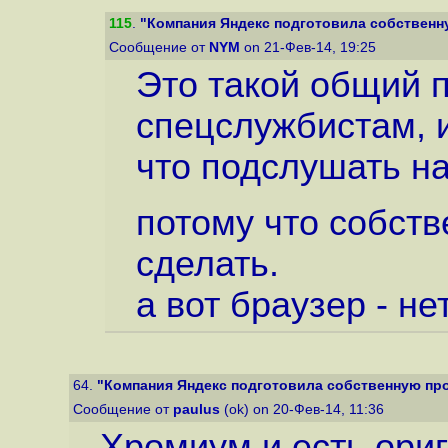
115
.
"Компания Яндекс подготовила собственну
Сообщение от
NYM
on 21-Фев-14, 19:25
Это такой общий 
спецслужбистам, 
что подслушать на
потому что собст
сделать.
а вот браузер - не
64.
"Компания Яндекс подготовила собственную прош
Сообщение от
paulus
(ok) on 20-Фев-14, 11:36
Хромиум и есть ориг