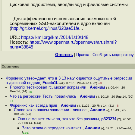
Дисковая подсистема, ввод/вывод и файловые системы
- Для эффективного использования возможностей
современных SSD-накопителей в ядро включен
(
http://git.kernel.org/linus/320ae51fe
...
URL:
https://lkml.org/lkml/2014/1/19/148
Новость:
https://www.opennet.ru/opennews/art.shtml?
num=38845
Ответить
|
Правка
|
Cообщить модератору
Оглавление
Фороникс утверждает, что в 3 13 наблюдаются ощутимые регрессии
в дисковой подсис
,
Fracta1L
(ok), 07:36 , 20-Янв-14, (2)
–3
Phoronix тестировал rc, может исправили
,
Аноним
(-), 09:44 , 20-
Янв-14, (14)
+6
Что за регрессии Тесты повалились
,
Аноним
(-), 10:16 , 20-Янв-14, (20)
+1
Фореникс как всегда прав
,
Аноним
(-), 11:26 , 20-Янв-14, (31)
–8
Слово как в вашем заявлении - лишнее
,
Аноним
(-), 16:43 , 20-
Янв-14, (91)
Оно не меняет смысла, так что без разницы
,
р323234
(?), 20:52 ,
20-Янв-14, (114)
Зато отлично передает контекст
,
Аноним
(-), 02:21 , 21-Янв-14,
(
)
139