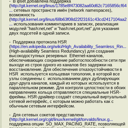
- В ipset добавлена поддержка
(
http://git.kernel.org/linus/1785e8f473082aa60d62c7165856cf64
...
сетевых пространств имён (network namespaces),
возможность
(
http://git.kernel.org/linus/68b63f08d22f23161c43cd2417104aa2
...
использования комментариев в записях, реализация
модулей "hash:net,net" и "hash:net,port,net" для указания
двух подсетей в одной записи.
- Поддержка протокола HSR
(
https://en.wikipedia.org/wiki/High_Availability_Seamless_Rin...
(High-availability Seamless Redundancy) для создания
высокодоступных резервных Ethernet-каналов,
обеспечивающих сохранение работоспособности сети при
выходе из строя одного из каналов без задержки на
восстановление. Для обеспечения отказоустойчивости в
HSR используется кольцевая топология, в которой все
узлы соединены с использованием двух дублирующих
друг-друга каналов, каждый из которых используется в
параллельном режиме. Для контроля целостности в обоих
направлениях кольца отправляются специальные HSR-
фреймы. HSR-драйвер создаёт специальный виртуальный
сетевой интерфейс, с которым можно работать как с
обычным сетевым интерфейсом.
- Для сетевых сокетов представлена
(
http://git.kernel.org/cgit/linux/kernel/git/torvalds/linux.g...
поддержка опции SO_MAX_PACING_RATE, позволяющей