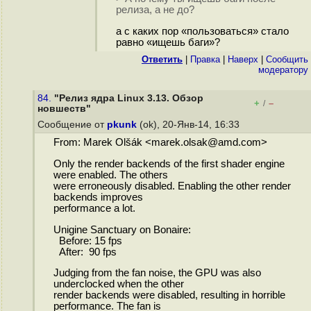
релиза, а не до?
а с каких пор «пользоваться» стало
равно «ищешь баги»?
Ответить
|
Правка
|
Наверх
|
Cообщить
модератору
84.
"Релиз ядра Linux 3.13. Обзор
+
–
/
новшеств"
Сообщение от
pkunk
(ok), 20-Янв-14, 16:33
From: Marek Olšák <marek.olsak@amd.com>
Only the render backends of the first shader engine
were enabled. The others
were erroneously disabled. Enabling the other render
backends improves
performance a lot.
Unigine Sanctuary on Bonaire:
Before: 15 fps
After: 90 fps
Judging from the fan noise, the GPU was also
underclocked when the other
render backends were disabled, resulting in horrible
performance. The fan is