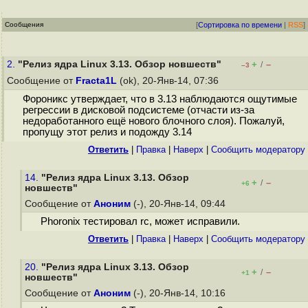
Сообщения
[
Сортировка по времени
|
RSS
]
2.
"Релиз ядра Linux 3.13. Обзор новшеств"
+
–
/
–3
Сообщение от
Fracta1L
(ok), 20-Янв-14, 07:36
Фороникс утверждает, что в 3.13 наблюдаются ощутимые
регрессии в дисковой подсистеме (отчасти из-за
недоработанного ещё нового блочного слоя). Пожалуй,
пропущу этот релиз и подожду 3.14
Ответить
|
Правка
|
Наверх
|
Cообщить модератору
14.
"Релиз ядра Linux 3.13. Обзор
+
–
/
+6
новшеств"
Сообщение от
Аноним
(-), 20-Янв-14, 09:44
Phoronix тестировал rc, может исправили.
Ответить
|
Правка
|
Наверх
|
Cообщить модератору
20.
"Релиз ядра Linux 3.13. Обзор
+
–
/
+1
новшеств"
Сообщение от
Аноним
(-), 20-Янв-14, 10:16