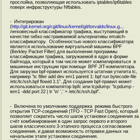
прослойка, позволяющая использовать iptables/ip6tables
поверх инфраструктуры Nftables.
- Интегрирован
(
http://git.kernel.org/cgit/linux/kernel/git/torvalds/linux.g...
легковесный классификатор трафика, выступающий в
качестве гибко настраиваемой альтернативы ematch-
классификатору. Особенностью нового классификатора
является использование виртуальной машины BPF
(Berkley Packet Filter) для выполнения программы
классификации трафика, загружаемой в ядро в форме
байткода, который в том числе может компилироваться в
машинные инструкции при помощи BPF JIT-компилятора.
Для загрузки bpf-правил используется штатная утилита tc,
например "tc filter add dev em1 parent 1: bpf run bytecode-file
/etc/tc/ssh.bpf flowid 1:1". Для создания bpf-правил может
использоваться компилятор bpfc или tcpdump: "tcpdump -
iem1 -ddd port 22 | tr '\n' ',' > /etc/tc/ssh.bpf".
- Включена по умолчанию поддержка режима быстрого
открытия TCP-соединений (TFO - TCP Fast Open), который
позволяет сократить число шагов установки соединения за
счёт комбинирования в один запрос первого и второго
шагов классического 3-этапного процесса согласования
соединения, и давая возможность отправки данных на
начальном этапе установки соединения.