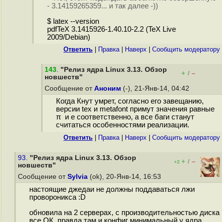
- 3.14159265359... и так далее -))
$ latex --version
pdfTeX 3.1415926-1.40.10-2.2 (TeX Live
2009/Debian)
Ответить
|
Правка
|
Наверх
|
Cообщить модератору
143
.
"Релиз ядра Linux 3.13. Обзор
+
–
/
новшеств"
Сообщение от
Аноним
(-), 21-Янв-14, 04:42
Когда Кнут умрет, согласно его завещанию,
версии tex и metafont примут значения равные
π и e соответственно, а все баги станут
считаться особенностями реализации.
Ответить
|
Правка
|
Наверх
|
Cообщить модератору
93.
"Релиз ядра Linux 3.13. Обзор
+
–
/
+2
новшеств"
Сообщение от
Sylvia
(ok), 20-Янв-14, 16:53
настоящие джедаи не должны поддаваться лжи
провороникса :D
обновила на 2 серверах, с производительностью диска
все ОК, правда там и конфиг минимальный у ядра