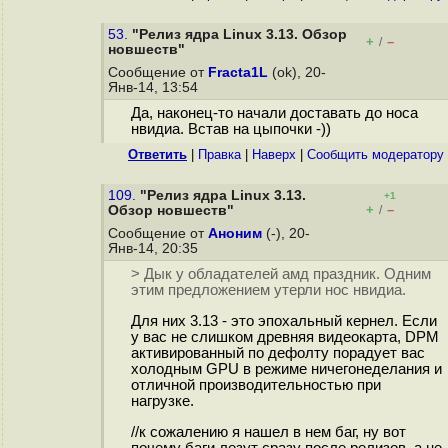
53.
"Релиз ядра Linux 3.13. Обзор
+
–
/
новшеств"
Сообщение от
Fracta1L
(ok), 20-
Янв-14, 13:54
Да, наконец-то начали доставать до носа
нвидиа. Встав на цыпочки -))
Ответить
|
Правка
|
Наверх
|
Cообщить модератору
109.
"Релиз ядра Linux 3.13.
+1
+
–
Обзор новшеств"
/
Сообщение от
Аноним
(-), 20-
Янв-14, 20:35
> Дык у обладателей амд праздник. Одним
этим предложением утерли нос нвидиа.
Для них 3.13 - это эпохальный кернел. Если
у вас не слишком древняя видеокарта, DPM
активированный по дефолту порадует вас
холодным GPU в режиме ничегонеделания и
отличной производительностью при
нагрузке.
//к сожалению я нашел в нем баг, ну вот
почему баги лезут сразу после релизов, а не