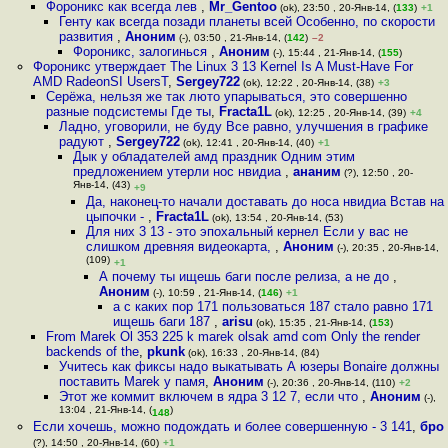
Фороникс как всегда лев
,
Mr_Gentoo
(ok), 23:50 , 20-Янв-14, (
133
)
+1
Генту как всегда позади планеты всей Особенно, по скорости
развития
,
Аноним
(-), 03:50 , 21-Янв-14, (
142
)
–2
Фороникс, залогинься
,
Аноним
(-), 15:44 , 21-Янв-14, (
155
)
Фороникс утверждает The Linux 3 13 Kernel Is A Must-Have For
AMD RadeonSI UsersТ
,
Sergey722
(ok), 12:22 , 20-Янв-14, (38)
+3
Серёжа, нельзя же так люто упарываться, это совершенно
разные подсистемы Где ты
,
Fracta1L
(ok), 12:25 , 20-Янв-14, (39)
+4
Ладно, уговорили, не буду Все равно, улучшения в графике
радуют
,
Sergey722
(ok), 12:41 , 20-Янв-14, (40)
+1
Дык у обладателей амд праздник Одним этим
предложением утерли нос нвидиа
,
ананим
(?), 12:50 , 20-
Янв-14, (43)
+9
Да, наконец-то начали доставать до носа нвидиа Встав на
цыпочки -
,
Fracta1L
(ok), 13:54 , 20-Янв-14, (53)
Для них 3 13 - это эпохальный кернел Если у вас не
слишком древняя видеокарта,
,
Аноним
(-), 20:35 , 20-Янв-14,
(109)
+1
А почему ты ищешь баги после релиза, а не до
,
Аноним
(-), 10:59 , 21-Янв-14, (
146
)
+1
а с каких пор 171 пользоваться 187 стало равно 171
ищешь баги 187
,
arisu
(ok), 15:35 , 21-Янв-14, (
153
)
From Marek Ol 353 225 k marek olsak amd com Only the render
backends of the
,
pkunk
(ok), 16:33 , 20-Янв-14, (84)
Учитесь как фиксы надо выкатывать А юзеры Bonaire должны
поставить Marek у памя
,
Аноним
(-), 20:36 , 20-Янв-14, (110)
+2
Этот же коммит включем в ядра 3 12 7, если что
,
Аноним
(-),
13:04 , 21-Янв-14, (
)
148
Если хочешь, можно подождать и более совершенную - 3 141
,
бро
(?), 14:50 , 20-Янв-14, (60)
+1