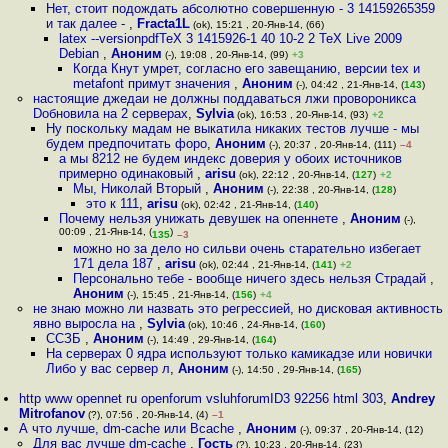
Нет, стоит подождать абсолютно совершенную - 3 14159265359
и так далее -
,
Fracta1L
(ok), 15:21 , 20-Янв-14, (66)
latex --versionpdfTeX 3 1415926-1 40 10-2 2 TeX Live 2009
Debian
,
Аноним
(-), 19:08 , 20-Янв-14, (99)
+3
Когда Кнут умрет, согласно его завещанию, версии tex и
metafont примут значения
,
Аноним
(-), 04:42 , 21-Янв-14, (
143
)
настоящие джедаи не должны поддаваться лжи провороникса
Dобновила на 2 серверах
,
Sylvia
(ok), 16:53 , 20-Янв-14, (93)
+2
Ну поскольку мадам не выкатила никаких тестов лучше - мы
будем предпочитать форо
,
Аноним
(-), 20:37 , 20-Янв-14, (111)
–4
а мы 8212 не будем индекс доверия у обоих источников
примерно одинаковый
,
arisu
(ok), 22:12 , 20-Янв-14, (
127
)
+2
Мы, Николай Вторый
,
Аноним
(-), 22:38 , 20-Янв-14, (
128
)
это к 111
,
arisu
(ok), 02:42 , 21-Янв-14, (
140
)
Почему нельзя унижать девушек на опеннете
,
Аноним
(-),
00:09 , 21-Янв-14, (
)
135
–3
можно но за дело но сильви очень старательно избегает
171 дела 187
,
arisu
(ok), 02:44 , 21-Янв-14, (
141
)
+2
Персонально тебе - вообще ничего здесь нельзя Страдай
,
Аноним
(-), 15:45 , 21-Янв-14, (
156
)
+4
не знаю можно ли назвать это регрессией, но дисковая активность
явно выросла на
,
Sylvia
(ok), 10:46 , 24-Янв-14, (
160
)
ССЗБ
,
Аноним
(-), 14:49 , 29-Янв-14, (
164
)
На серверах 0 ядра используют только камикадзе или новички
Либо у вас сервер л
,
Аноним
(-), 14:50 , 29-Янв-14, (
165
)
http www opennet ru openforum vsluhforumID3 92256 html 303
,
Andrey
Mitrofanov
(?), 07:56 , 20-Янв-14, (4)
–1
А что лучше, dm-cache или Bcache
,
Аноним
(-), 09:37 , 20-Янв-14, (12)
Для вас лучше dm-cache
,
Гость
(?), 10:23 , 20-Янв-14, (23)