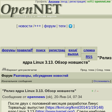
Профиль:
Аноним
(
вход
|
регистрация
)
неRU
opennet.me
[
новости
/
+++
|
форум
|
теги
|
]
форумы
правила/FAQ
поиск
регистрация
вход/
слежка
выход
RSS
"Релиз
ядра Linux 3.13. Обзор новшеств"
Вариант для распечатки
Пред. тема
|
След. тема
Форум
Разговоры, обсуждение новостей
Изначальное сообщение
[
Отслеживать
]
"Релиз ядра Linux 3.13. Обзор новшеств"
+
–
/
Сообщение от
opennews
(ok), 20-Янв-14, 07:34
После двух с половиной месяцев разработки Линус
Торвальдс выпустил (
https://lkml.org/lkml/2014/1/19/148)
ядро Linux 3.13 (
https://www.kernel.org/)
. Среди наиболее