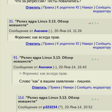
Что за регрессии? Тесты повалились?
Ответить
|
Правка
|
К родителю #2
|
Наверх
|
Cообщить
модератору
31.
"Релиз ядра Linux 3.13. Обзор
+
–
/
–8
новшеств"
Сообщение от
Аноним
(-), 20-Янв-14, 11:26
Фореникс как всегда прав.
Ответить
|
Правка
|
К родителю #2
|
Наверх
|
Cообщить
модератору
91.
"Релиз ядра Linux 3.13. Обзор
+
–
/
новшеств"
Сообщение от
Аноним
(-), 20-Янв-14, 16:43
> Фореникс как всегда прав.
Слово "как" в вашем заявлении - лишнее.
Ответить
|
Правка
|
Наверх
|
Cообщить модератору
114.
"Релиз ядра Linux 3.13. Обзор
+
–
/
новшеств"
Сообщение от
р323234
(?), 20-Янв-14, 20:52