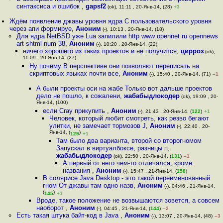
синтаксиса и ошибок
,
gapsf2
(ok), 11:11 , 20-Янв-14, (28)
+3
Ждём появление джавы уровня ядра С пользовательского уровня
через апи формируе
,
Аноним
(-), 10:13 , 20-Янв-14, (18)
Для ядра NetBSD уже Lua запилили http www opennet ru opennews
art shtml num 38
,
Аноним
(-), 10:20 , 20-Янв-14, (22)
ничего хорошего из таких проектов и не получится
,
цирроз
(ok),
11:09 , 20-Янв-14, (27)
Ну почему В перспективе они позволяют переписать на
скриптовых языках почти все
,
Аноним
(-), 15:40 , 20-Янв-14, (71)
–1
А были проекты оси на жабе Только вот дальше проектов
дело не пошло, к сожалени
,
жабабыдлокодер
(ok), 19:09 , 20-
Янв-14, (100)
если Cray прикупить
,
Аноним
(-), 21:43 , 20-Янв-14, (
122
)
+1
Человек, который любит смотреть, как резво бегают
улитки, не замечает тормозов J
,
Аноним
(-), 22:40 , 20-
Янв-14, (
)
129
+1
Там было два варианта, второй со второгномом
Запускал в виртуалбоксе, разницы п
,
жабабыдлокодер
(ok), 22:50 , 20-Янв-14, (
131
)
–1
А первый от него чем-то отличался, кроме
названия
,
Аноним
(-), 15:47 , 21-Янв-14, (
158
)
В солярисе Java Desktop - это такой переименованный
гном От джавы там одно назв
,
Аноним
(-), 04:46 , 21-Янв-14,
(
)
145
+1
Вроде, такое положение не возвышаются зовется, а совсем
наоборот
,
Аноним
(-), 04:45 , 21-Янв-14, (
144
)
–2
Есть такая штука байт-код в Java
,
Аноним
(-), 13:07 , 20-Янв-14, (48)
–3