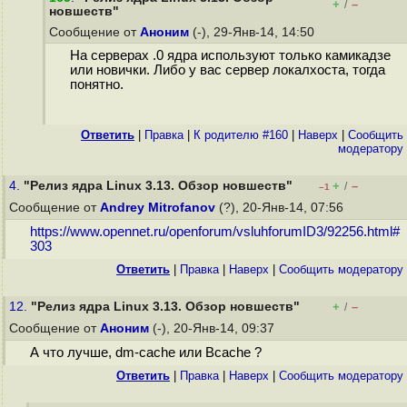
+
–
/
новшеств"
Сообщение от
Аноним
(-), 29-Янв-14, 14:50
На серверах .0 ядра используют только камикадзе
или новички. Либо у вас сервер локалхоста, тогда
понятно.
Ответить
|
Правка
|
К родителю #160
|
Наверх
|
Cообщить
модератору
4.
"Релиз ядра Linux 3.13. Обзор новшеств"
+
–
/
–1
Сообщение от
Andrey Mitrofanov
(?), 20-Янв-14, 07:56
https://www.opennet.ru/openforum/vsluhforumID3/92256.html#
303
Ответить
|
Правка
|
Наверх
|
Cообщить модератору
12.
"Релиз ядра Linux 3.13. Обзор новшеств"
+
–
/
Сообщение от
Аноним
(-), 20-Янв-14, 09:37
А что лучше, dm-cache или Bcache ?
Ответить
|
Правка
|
Наверх
|
Cообщить модератору