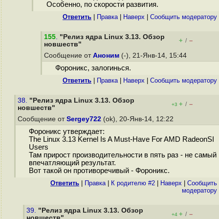
Особенно, по скорости развития.
Ответить
|
Правка
|
Наверх
|
Cообщить модератору
155
.
"Релиз ядра Linux 3.13. Обзор
+
–
/
новшеств"
Сообщение от
Аноним
(-), 21-Янв-14, 15:44
Фороникс, залогинься.
Ответить
|
Правка
|
Наверх
|
Cообщить модератору
38.
"Релиз ядра Linux 3.13. Обзор
+
–
/
+3
новшеств"
Сообщение от
Sergey722
(ok), 20-Янв-14, 12:22
Фороникс утверждает:
The Linux 3.13 Kernel Is A Must-Have For AMD RadeonSI
Users
Там прирост производительности в пять раз - не самый
впечатляющий результат.
Вот такой он противоречивый - Фороникс.
Ответить
|
Правка
|
К родителю #2
|
Наверх
|
Cообщить
модератору
39.
"Релиз ядра Linux 3.13. Обзор
+
–
/
+4
новшеств"