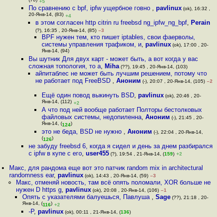
(70)
+5
По сравнению с bpf, ipfw ущербное говно
,
pavlinux
(ok), 16:32 ,
20-Янв-14, (83)
+4
в этом согласен http citrin ru freebsd ng_ipfw_ng_bpf
,
Perain
(?), 16:35 , 20-Янв-14, (85)
–3
BPF нужен тем, кто пишет iptables, свои фаерволы,
системы управления трафиком, и
,
pavlinux
(ok), 17:00 , 20-
Янв-14, (94)
Вы шутник Для двух карт - может быть, а вот когда у вас
сложная топология, то а
,
Miha
(??), 19:45 , 20-Янв-14, (103)
айпитаблес не может быть лучшим решением, потому что
не работает под FreeBSD
,
Аноним
(-), 20:07 , 20-Янв-14, (105)
–2
Ещё один повод выкинуть BSD
,
pavlinux
(ok), 20:46 , 20-
Янв-14, (112)
+2
А что под ней вообще работает Полторы бестолковых
файловых системы, недопиленна
,
Аноним
(-), 21:45 , 20-
Янв-14, (
)
124
это не беда, BSD не нужно
,
Аноним
(-), 22:04 , 20-Янв-14,
(
)
126
не забуду freebsd 6, когда я сидел и день за днем разбирался
с ipfw в купе с его
,
user455
(?), 19:54 , 21-Янв-14, (
159
)
+2
Макс, для рандома еще вот это патчик random mix in architectural
randomness ear
,
pavlinux
(ok), 14:43 , 20-Янв-14, (59)
–3
Макс, отменяй новость, там всё опять поломали, XOR больше не
нужен D https g
,
pavlinux
(ok), 20:08 , 20-Янв-14, (106)
–1
Опять с указателями балуешься, Павлуша
,
Sage
(??), 21:18 , 20-
Янв-14, (
)
116
+2
-P
,
pavlinux
(ok), 00:11 , 21-Янв-14, (
136
)