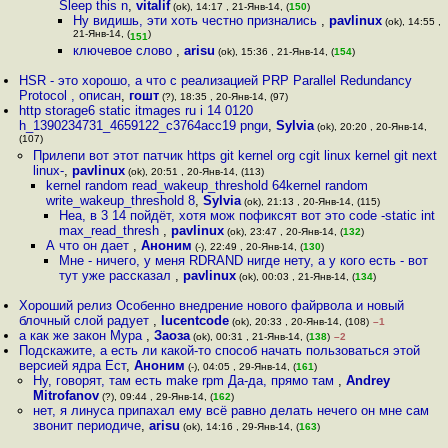
Sleep this n
,
vitalif
(ok), 14:17 , 21-Янв-14, (
150
)
Ну видишь, эти хоть честно признались
,
pavlinux
(ok), 14:55 ,
21-Янв-14, (
)
151
ключевое слово
,
arisu
(ok), 15:36 , 21-Янв-14, (
154
)
HSR - это хорошо, а что с реализацией PRP Parallel Redundancy
Protocol , описан
,
гошт
(?), 18:35 , 20-Янв-14, (97)
http storage6 static itmages ru i 14 0120
h_1390234731_4659122_c3764acc19 pngи
,
Sylvia
(ok), 20:20 , 20-Янв-14,
(107)
Прилепи вот этот патчик https git kernel org cgit linux kernel git next
linux-
,
pavlinux
(ok), 20:51 , 20-Янв-14, (113)
kernel random read_wakeup_threshold 64kernel random
write_wakeup_threshold 8
,
Sylvia
(ok), 21:13 , 20-Янв-14, (115)
Неа, в 3 14 пойдёт, хотя мож пофиксят вот это code -static int
max_read_thresh
,
pavlinux
(ok), 23:47 , 20-Янв-14, (
132
)
А что он дает
,
Аноним
(-), 22:49 , 20-Янв-14, (
130
)
Мне - ничего, у меня RDRAND нигде нету, а у кого есть - вот
тут уже рассказал
,
pavlinux
(ok), 00:03 , 21-Янв-14, (
134
)
Хороший релиз Особенно внедрение нового файрвола и новый
блочный слой радует
,
lucentcode
(ok), 20:33 , 20-Янв-14, (108)
–1
а как же закон Мура
,
Заоза
(ok), 00:31 , 21-Янв-14, (
138
)
–2
Подскажите, а есть ли какой-то способ начать пользоваться этой
версией ядра Ест
,
Аноним
(-), 04:05 , 29-Янв-14, (
161
)
Ну, говорят, там есть make rpm Да-да, прямо там
,
Andrey
Mitrofanov
(?), 09:44 , 29-Янв-14, (
162
)
нет, я линуса припахал ему всё равно делать нечего он мне сам
звонит периодиче
,
arisu
(ok), 14:16 , 29-Янв-14, (
163
)