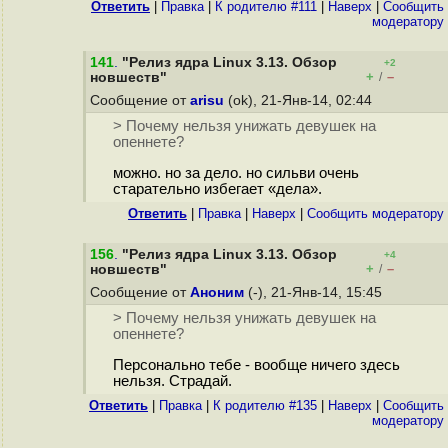
Ответить
|
Правка
|
К родителю #111
|
Наверх
|
Cообщить
модератору
141
.
"Релиз ядра Linux 3.13. Обзор
+2
+
–
новшеств"
/
Сообщение от
arisu
(ok), 21-Янв-14, 02:44
> Почему нельзя унижать девушек на
опеннете?
можно. но за дело. но сильви очень
старательно избегает «дела».
Ответить
|
Правка
|
Наверх
|
Cообщить модератору
156
.
"Релиз ядра Linux 3.13. Обзор
+4
+
–
новшеств"
/
Сообщение от
Аноним
(-), 21-Янв-14, 15:45
> Почему нельзя унижать девушек на
опеннете?
Персонально тебе - вообще ничего здесь
нельзя. Страдай.
Ответить
|
Правка
|
К родителю #135
|
Наверх
|
Cообщить
модератору