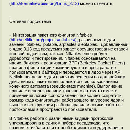
(
http://kernelnewbies.org/Linux_3.13)
можно отметить:
-
Сетевая подсистема
- Интеграция пакетного фильтра Nftables
(
http://netfilter.org/projects/nftables/),
развиваемого для
замены iptables, ip6table, arptables и ebtables. Добавленный
в ядро 3.13 код предусматривает сосуществование старой
и новой подсистем, так как Nftables ещё требует
доработки и тестирования. Nftables основывается на
идеях, близких к реализации BPF (Berkeley Packet Filters) -
правила фильтрации компилируются в пространстве
пользователя в байткод и передаются в ядро через API
Netlink, после чего для принятия решения по дальнейшим
действиям с пакетом выполняются с использованием
конечного автомата (pseudo-state machine). Выполнение
правил с использованием конечного автомата вместо
применения логики сопоставления позволяет сократить
размер кода фильтрации, работающего на уровне ядра и
вынести все функции разбора правил и логики работы с
протоколами в пространство пользователя.
В Nftables работа с различными видами протоколов
унифицирована в едином наборе псевдокода, что
позволяет избавиться от необходимости поддержания в