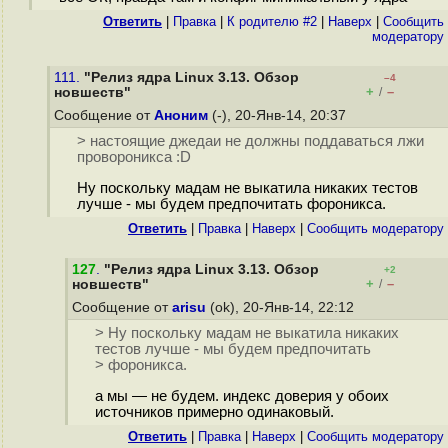
Ответить
|
Правка
|
К родителю #2
|
Наверх
|
Cообщить
модератору
111.
"Релиз ядра Linux 3.13. Обзор
–4
+
–
новшеств"
/
Сообщение от
Аноним
(-), 20-Янв-14, 20:37
> настоящие джедаи не должны поддаваться лжи
провороникса :D
Ну поскольку мадам не выкатила никаких тестов
лучше - мы будем предпочитать фороникса.
Ответить
|
Правка
|
Наверх
|
Cообщить модератору
127
.
"Релиз ядра Linux 3.13. Обзор
+2
+
–
новшеств"
/
Сообщение от
arisu
(ok), 20-Янв-14, 22:12
> Ну поскольку мадам не выкатила никаких
тестов лучше - мы будем предпочитать
> фороникса.
а мы — не будем. индекс доверия у обоих
источников примерно одинаковый.
Ответить
|
Правка
|
Наверх
|
Cообщить модератору