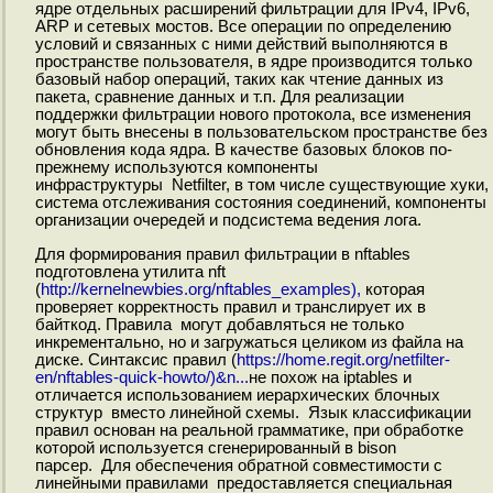
ядре отдельных расширений фильтрации для IPv4, IPv6,
ARP и сетевых мостов. Все операции по определению
условий и связанных с ними действий выполняются в
пространстве пользователя, в ядре производится только
базовый набор операций, таких как чтение данных из
пакета, сравнение данных и т.п. Для реализации
поддержки фильтрации нового протокола, все изменения
могут быть внесены в пользовательском пространстве без
обновления кода ядра. В качестве базовых блоков по-
прежнему используются компоненты
инфраструктуры Netfilter, в том числе существующие хуки,
система отслеживания состояния соединений, компоненты
организации очередей и подсистема ведения лога.
Для формирования правил фильтрации в nftables
подготовлена утилита nft
(
http://kernelnewbies.org/nftables_examples),
которая
проверяет корректность правил и транслирует их в
байткод. Правила могут добавляться не только
инкрементально, но и загружаться целиком из файла на
диске. Синтаксис правил (
https://home.regit.org/netfilter-
en/nftables-quick-howto/)&n...
не похож на iptables и
отличается использованием иерархических блочных
структур вместо линейной схемы. Язык классификации
правил основан на реальной грамматике, при обработке
которой используется сгенерированный в bison
парсер. Для обеспечения обратной совместимости с
линейными правилами предоставляется специальная