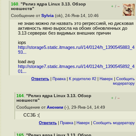
160
.
"Релиз ядра Linux 3.13. Обзор
+
–
/
новшеств"
Сообщение от
Sylvia
(ok), 24-Янв-14, 10:46
не знаю можно ли назвать это регрессией, но дисковая
активность явно выросла на обоих обновленных до
3.13 серверах без видимых внешних причин
iops
http://storage5.static.itmages.ru/i/14/0124/h_1390545883_4
93...
load avg
http://storage7.static.itmages.ru/i/14/0124/h_1390545892_4
01...
Ответить
|
Правка
|
К родителю #2
|
Наверх
|
Cообщить
модератору
164
.
"Релиз ядра Linux 3.13. Обзор
+
–
/
новшеств"
Сообщение от
Аноним
(-), 29-Янв-14, 14:49
ССЗБ :(
Ответить
|
Правка
|
Наверх
|
Cообщить модератору
165
.
"Релиз ядра Linux 3.13. Обзор