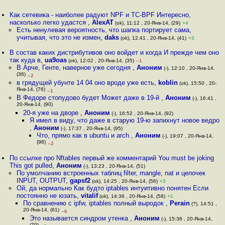
Как сетевика - наиболее радуют NPF и TC-BPF Интересно,
насколько легко удастся
,
AlexAT
(ok), 11:12 , 20-Янв-14, (29)
+4
Есть ненулевая вероятность, что шапка портирует сама,
учитывая, что это не измен
,
daks
(ok), 12:41 , 20-Янв-14, (41)
+3
В состав каких дистрибутивов оно войдет и когда И прежде чем оно
так куда в
,
ua9oas
(ok), 12:02 , 20-Янв-14, (35)
–1
В Арче, Генте, наверное уже сегодня
,
Аноним
(-), 12:10 , 20-Янв-14,
(36)
–2
в грядущей убунте 14 04 оно вроде уже есть
,
koblin
(ok), 15:50 , 20-
Янв-14, (76)
–1
В Федоре стопудово будет Может даже в 19-й
,
Аноним
(-), 16:41 ,
20-Янв-14, (90)
20-я уже на дворе
,
Аноним
(-), 16:52 , 20-Янв-14, (92)
Я имел в виду, что даже в старую 19-ю запихнут новое ведро
,
Аноним
(-), 17:37 , 20-Янв-14, (95)
Что, прямо как в ubuntu и arch
,
Аноним
(-), 19:07 , 20-Янв-14,
(98)
–2
По ссылке про Nftables первый же комментарий You must be joking
This got pulled
,
Аноним
(-), 13:23 , 20-Янв-14, (51)
По умолчанию встроенных таблиц filter, mangle, nat и цепочек
INPUT, OUTPUT
,
gapsf2
(ok), 14:25 , 20-Янв-14, (56)
+3
Ой, да нормально Как будто iptables интуитивно понятен Если
постоянно не юзать
,
vitalif
(ok), 14:36 , 20-Янв-14, (58)
+1
По сравнению с ipfw, iptables полный выродок
,
Perain
(?), 14:51 ,
20-Янв-14, (61)
–6
Это называется синдром утенка
,
Аноним
(-), 15:36 , 20-Янв-14,