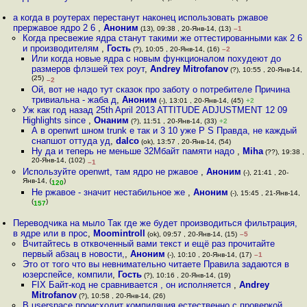
а когда в роутерах перестанут наконец использовать ржавое
прержавое ядро 2 6
,
Аноним
(13), 09:38 , 20-Янв-14, (13)
–1
Когда пресвежие ядра станут такими же оттестированными как 2 6
и производителям
,
Гость
(?), 10:05 , 20-Янв-14, (16)
–2
Или когда новые ядра с новым функционалом похудеют до
размеров флэшей тех роут
,
Andrey Mitrofanov
(?), 10:55 , 20-Янв-14,
(25)
–2
Ой, вот не надо тут сказок про заботу о потребителе Причина
тривиальна - жаба д
,
Аноним
(-), 13:01 , 20-Янв-14, (45)
+2
Уж как год назад 25th April 2013 ATTITUDE ADJUSTMENT 12 09
Highlights since
,
Онаним
(?), 11:51 , 20-Янв-14, (33)
+2
А в openwrt шном trunk е так и 3 10 уже P S Правда, не каждый
снапшот оттуда уд
,
dalco
(ok), 13:57 , 20-Янв-14, (54)
Ну да и теперь не меньше 32Мбайт памяти надо
,
Miha
(??), 19:38 ,
20-Янв-14, (102)
–1
Используйте openwrt, там ядро не ржавое
,
Аноним
(-), 21:41 , 20-
Янв-14, (
)
120
Не ржавое - значит нестабильное же
,
Аноним
(-), 15:45 , 21-Янв-14,
(
)
157
Переводчика на мыло Так где же будет производиться фильтрация,
в ядре или в прос
,
Moomintroll
(ok), 09:57 , 20-Янв-14, (15)
–5
Вчитайтесь в отквоченный вами текст и ещё раз прочитайте
первый абзац в новости,
,
Аноним
(-), 10:10 , 20-Янв-14, (17)
–1
Это от того что вы невнимательно читаете Правила задаются в
юзерспейсе, компили
,
Гость
(?), 10:16 , 20-Янв-14, (19)
FIX Байт-код не сравнивается , он исполняется
,
Andrey
Mitrofanov
(?), 10:58 , 20-Янв-14, (26)
В userspace происходит компиляция естественно с проверкой