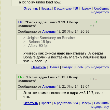
a lot noisy under load now.
Ответить
|
Правка
|
К родителю #38
|
Наверх
|
Cообщить
модератору
110.
"Релиз ядра Linux 3.13. Обзор
+2
+
–
новшеств"
/
Сообщение от
Аноним
(-), 20-Янв-14, 20:36
> Unigine Sanctuary on Bonaire:
> Before: 15 fps
> After: 90 fps
Учитесь как фиксы надо выкатывать. А юзеры
Bonaire должны поставить Marek'у памятник при
жизни вообще.
Ответить
|
Правка
|
Наверх
|
Cообщить модератору
148
.
"Релиз ядра Linux 3.13. Обзор
+
–
/
новшеств"
Сообщение от
Аноним
(-), 21-Янв-14, 13:04
Этот же коммит включем в ядра >=3.12.7, если
что.
Ответить
|
Правка
|
К родителю #84
|
Наверх
|
Cообщить
модератору