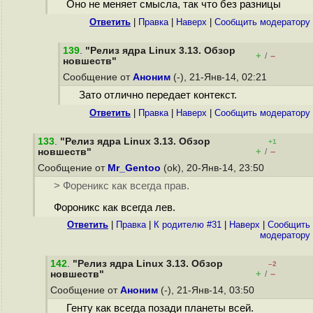
Оно не меняет смысла, так что без разницы
Ответить
|
Правка
|
Наверх
|
Cообщить модератору
139
.
"Релиз ядра Linux 3.13. Обзор
+
–
/
новшеств"
Сообщение от
Аноним
(-), 21-Янв-14, 02:21
Зато отлично передает контекст.
Ответить
|
Правка
|
Наверх
|
Cообщить модератору
133
.
"Релиз ядра Linux 3.13. Обзор
+1
+
–
новшеств"
/
Сообщение от
Mr_Gentoo
(ok), 20-Янв-14, 23:50
> Фореникс как всегда прав.
Фороникс как всегда лев.
Ответить
|
Правка
|
К родителю #31
|
Наверх
|
Cообщить
модератору
142
.
"Релиз ядра Linux 3.13. Обзор
–2
+
–
новшеств"
/
Сообщение от
Аноним
(-), 21-Янв-14, 03:50
Генту как всегда позади планеты всей.