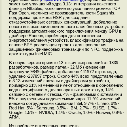
заметных улучшений ядра 3.13: интеграция пакетного
фильтра Nftables, включение по умолчанию режима TCP
Fast Open, увеличение производительности Squashfs,
поддержка протокола HSR для создания
отказоустойчивых сетевых конфигураций, добавление
нового высокопроизводительного слоя блочных устройств,
поддержка автоматического переключения между GPU в
драйвере Radeon, фреймворк для ограничения
энергопотребления устройств, классификатор трафика на
основе BPF, реализация средств для проведения
защищённых финансовых транзакций по NFC, поддержка
архитектуры Intel MIC.
В новую версию принято 12 тысяч исправлений от 1339
разработчиков, размер патча - 32 Мб (изменения
затронули 9849 файлов, добавлено 441972 строк кода,
удалено -237897 строк). Около 44% всех представленных
в 3.13 изменений связаны с драйверами устройств,
примерно 21% изменений имеют отношение к обновлению
кода специфичного для аппаратных архитектур, 14%
связано с сетевым стеком, 4% - файловыми системами и
5% c внутренними подсистемами ядра. 11.9% изменений
внесено сотрудниками компании Intel, 9.7% - Linaro, 9% -
Red Hat, 5% - Samsung, 3.5% - IBM, 2.7% - SUSE, 1.7% -
Google, 1.5% - NVIDIA, 1.1% - Oracle, 1.0% - Huawei, 0.9% -
ARM.
Из наиболее интересных новшеств