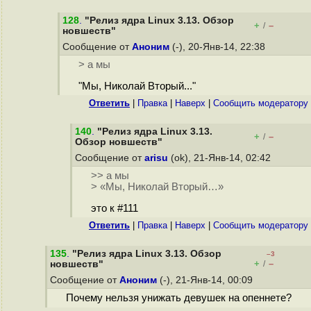
128
.
"Релиз ядра Linux 3.13. Обзор
+
–
/
новшеств"
Сообщение от
Аноним
(-), 20-Янв-14, 22:38
> а мы
"Мы, Николай Вторый..."
Ответить
|
Правка
|
Наверх
|
Cообщить модератору
140
.
"Релиз ядра Linux 3.13.
+
–
/
Обзор новшеств"
Сообщение от
arisu
(ok), 21-Янв-14, 02:42
>> а мы
> «Мы, Николай Вторый…»
это к #111
Ответить
|
Правка
|
Наверх
|
Cообщить модератору
135
.
"Релиз ядра Linux 3.13. Обзор
–3
+
–
новшеств"
/
Сообщение от
Аноним
(-), 21-Янв-14, 00:09
Почему нельзя унижать девушек на опеннете?