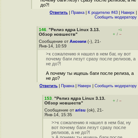
до?!
Ответить
|
Правка
|
К родителю #43
|
Наверх
|
Cообщить модератору
146
.
"Релиз ядра Linux 3.13.
+1
+
–
Обзор новшеств"
/
Сообщение от
Аноним
(-), 21-
Янв-14, 10:59
>к сожалению я нашел в нем баг, ну вот
почему баги лезут сразу после релизов, а
не до?!
А почему ты ищешь баги после релиза, а
не до?
Ответить
|
Правка
|
Наверх
|
Cообщить модератору
153
.
"Релиз ядра Linux 3.13.
+
–
/
Обзор новшеств"
Сообщение от
arisu
(ok), 21-
Янв-14, 15:35
>>к сожалению я нашел в нем баг, ну
вот почему баги лезут сразу после
релизов, а не до?!
> А почему ты ищешь баги после