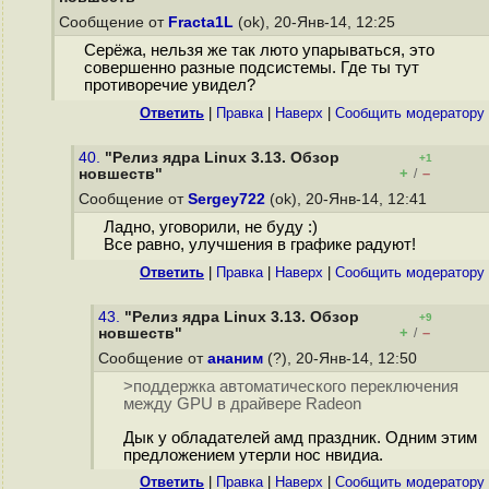
Сообщение от
Fracta1L
(ok), 20-Янв-14, 12:25
Серёжа, нельзя же так люто упарываться, это
совершенно разные подсистемы. Где ты тут
противоречие увидел?
Ответить
|
Правка
|
Наверх
|
Cообщить модератору
40.
"Релиз ядра Linux 3.13. Обзор
+1
+
–
новшеств"
/
Сообщение от
Sergey722
(ok), 20-Янв-14, 12:41
Ладно, уговорили, не буду :)
Все равно, улучшения в графике радуют!
Ответить
|
Правка
|
Наверх
|
Cообщить модератору
43.
"Релиз ядра Linux 3.13. Обзор
+9
+
–
новшеств"
/
Сообщение от
ананим
(?), 20-Янв-14, 12:50
>поддержка автоматического переключения
между GPU в драйвере Radeon
Дык у обладателей амд праздник. Одним этим
предложением утерли нос нвидиа.
Ответить
|
Правка
|
Наверх
|
Cообщить модератору