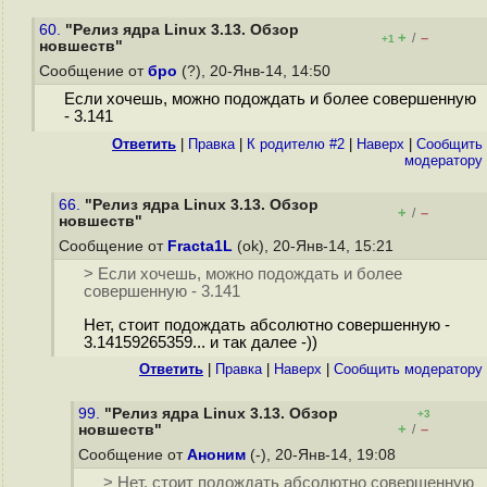
60.
"Релиз ядра Linux 3.13. Обзор
+
–
/
+1
новшеств"
Сообщение от
бро
(?), 20-Янв-14, 14:50
Если хочешь, можно подождать и более совершенную
- 3.141
Ответить
|
Правка
|
К родителю #2
|
Наверх
|
Cообщить
модератору
66.
"Релиз ядра Linux 3.13. Обзор
+
–
/
новшеств"
Сообщение от
Fracta1L
(ok), 20-Янв-14, 15:21
> Если хочешь, можно подождать и более
совершенную - 3.141
Нет, стоит подождать абсолютно совершенную -
3.14159265359... и так далее -))
Ответить
|
Правка
|
Наверх
|
Cообщить модератору
99.
"Релиз ядра Linux 3.13. Обзор
+3
+
–
новшеств"
/
Сообщение от
Аноним
(-), 20-Янв-14, 19:08
> Нет, стоит подождать абсолютно совершенную