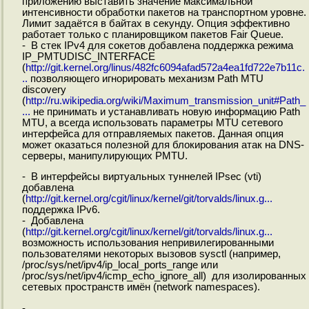
приложению выставить значение максимальной
интенсивности обработки пакетов на транспортном уровне.
Лимит задаётся в байтах в секунду. Опция эффективно
работает только с планировщиком пакетов Fair Queue.
- В стек IPv4 для сокетов добавлена поддержка режима
IP_PMTUDISC_INTERFACE
(
http://git.kernel.org/linus/482fc6094afad572a4ea1fd722e7b11c.
..
позволяющего игнорировать механизм Path MTU
discovery
(
http://ru.wikipedia.org/wiki/Maximum_transmission_unit#Path_
...
не принимать и устанавливать новую информацию Path
MTU, а всегда использовать параметры MTU сетевого
интерфейса для отправляемых пакетов. Данная опция
может оказаться полезной для блокирования атак на DNS-
серверы, манипулирующих PMTU.
- В интерфейсы виртуальных туннелей IPsec (vti)
добавлена
(
http://git.kernel.org/cgit/linux/kernel/git/torvalds/linux.g...
поддержка IPv6.
- Добавлена
(
http://git.kernel.org/cgit/linux/kernel/git/torvalds/linux.g...
возможность использования непривилегированными
пользователями некоторых вызовов sysctl (например,
/proc/sys/net/ipv4/ip_local_ports_range или
/proc/sys/net/ipv4/icmp_echo_ignore_all) для изолированных
сетевых пространств имён (network namespaces).
-