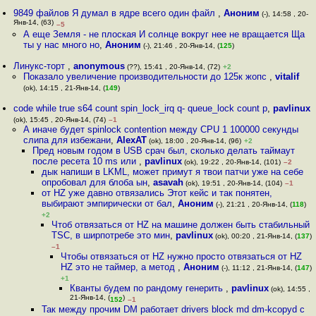
9849 файлов Я думал в ядре всего один файл
,
Аноним
(-), 14:58 , 20-
Янв-14, (63)
–5
А еще Земля - не плоская И солнце вокруг нее не вращается Ща
ты у нас много но
,
Аноним
(-), 21:46 , 20-Янв-14, (
125
)
Линукс-торт
,
anonymous
(??), 15:41 , 20-Янв-14, (72)
+2
Показало увеличение производительности до 125к жопс
,
vitalif
(ok), 14:15 , 21-Янв-14, (
149
)
code while true s64 count spin_lock_irq q- queue_lock count p
,
pavlinux
(ok), 15:45 , 20-Янв-14, (74)
–1
А иначе будет spinlock contention между CPU 1 100000 секунды
слипа для избежани
,
AlexAT
(ok), 18:00 , 20-Янв-14, (96)
+2
Пред новым годом в USB срач был, сколько делать таймаут
после ресета 10 ms или
,
pavlinux
(ok), 19:22 , 20-Янв-14, (101)
–2
дык напиши в LKML, может примут я твои патчи уже на себе
опробовал для блоба ын
,
asavah
(ok), 19:51 , 20-Янв-14, (104)
–1
от HZ уже давно отвязались Этот кейс и так понятен,
выбирают эмпирически от бал
,
Аноним
(-), 21:21 , 20-Янв-14, (
118
)
+2
Чтоб отвязаться от HZ на машине должен быть стабильный
TSC, в ширпотребе это мин
,
pavlinux
(ok), 00:20 , 21-Янв-14, (
137
)
–1
Чтобы отвязаться от HZ нужно просто отвязаться от HZ
HZ это не таймер, а метод
,
Аноним
(-), 11:12 , 21-Янв-14, (
147
)
+1
Кванты будем по рандому генерить
,
pavlinux
(ok), 14:55 ,
21-Янв-14, (
)
152
–1
Так между прочим DM работает drivers block md dm-kcopyd c