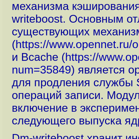
механизма кэширования
writeboost. Основным о
существующих механиз
(
https://www.opennet.ru
и Bcache (
https://www.op
num=35849
) является о
для продления службы 
операций записи. Модул
включение в эксперимен
следующего выпуска ядр
Dm-writeboost хранит и