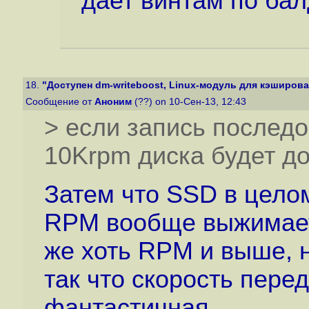
дает винтам по балд
18.
"Доступен dm-writeboost, Linux-модуль для кэширован
Сообщение от
Аноним
(??) on 10-Сен-13, 12:43
> если запись последо
10Krpm диска будет до
Затем что SSD в целом
RPM вообще выжимает 
же хоть RPM и выше, н
так что скорость пере
фантастичная.