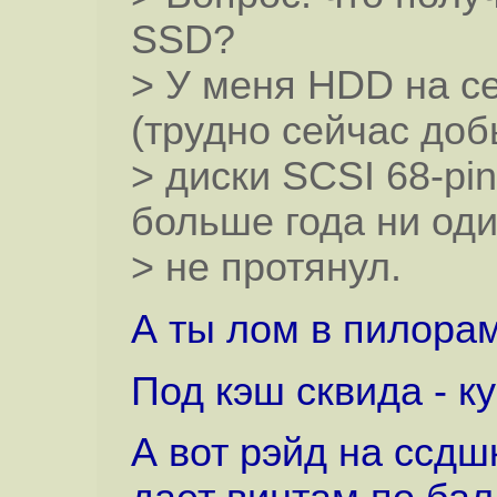
SSD?
> У меня HDD на се
(трудно сейчас доб
> диски SCSI 68-pin
больше года ни од
> не протянул.
А ты лом в пилора
Под кэш сквида - к
А вот рэйд на ссдш