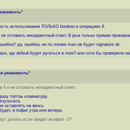
уязвимость"
ость использования ТОЛЬКО boolean в операциях if.
 не отловить некорректный ответ. В java только прямая проверка
шибка? да, ошибка. но по логике man-ов будет signature ok.
ase, где default будет ругаться в логи? или хотя бы проверяли на
ая уязвимость"
 if и не отловить некорректный ответ.
разу топтаь клавиатуру.
езультата,
не оставлять на авось
удет, и пофиг утра или вечера.
дут делать если придет возврат -2?