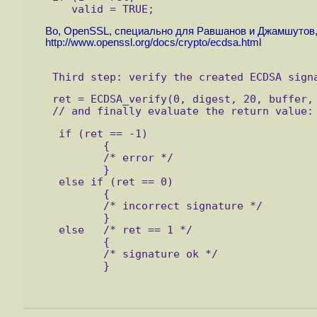
   valid = TRUE;
Во, OpenSSL, специально для Равшанов и Джамшутов, 
http://www.openssl.org/docs/crypto/ecdsa.html
Third step: verify the created ECDSA sign
ret = ECDSA_verify(0, digest, 20, buffer,
// and finally evaluate the return value:
 if (ret == -1)
        {
        /* error */
        }
 else if (ret == 0)
        {
        /* incorrect signature */
        }
 else   /* ret == 1 */
        {
        /* signature ok */
        }