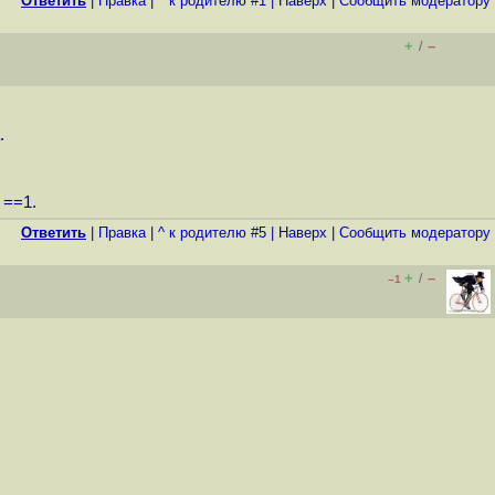
Ответить
|
Правка
|
^ к родителю #1
|
Наверх
|
Cообщить модератору
+
–
/
.
 ==1.
Ответить
|
Правка
|
^ к родителю #5
|
Наверх
|
Cообщить модератору
+
–
/
–1