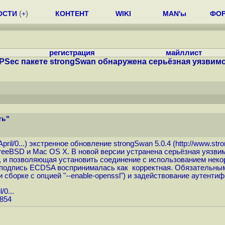
ОСТИ
(
+
)
КОНТЕНТ
WIKI
MAN'ы
ФО
регистрация
майллист
IPSec пакете strongSwan обнаружена серьёзная уязвим
ть"
ril/0...
) экстренное обновление strongSwan 5.0.4 (
http://www.str
, FreeBSD и Mac OS X. В новой версии устранена серьёзная уяз
ьно, и позволяющая установить соединение с использованием нек
 подпись ECDSA воспринималась как корректная. Обязательным
орке с опцией "--enable-openssl") и задействование аутентификац
/0...
6854