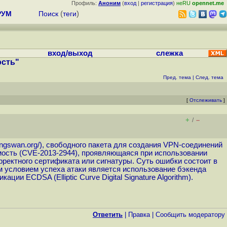
Профиль:
Аноним
(
вход
|
регистрация
)
неRU
opennet.me
РУМ
Поиск
(
теги
)
вход/выход
слежка
ость"
Пред. тема
|
След. тема
[
Отслеживать
]
+
–
/
ongswan.org
/), свободного пакета для создания VPN-соединений
вимость (CVE-2013-2944), проявляющаяся при использовании
орректного сертификата или сигнатуры. Суть ошибки состоит в
 условием успеха атаки является использование бэкенда
ии ECDSA (Elliptic Curve Digital Signature Algorithm).
Ответить
|
Правка
|
Cообщить модератору