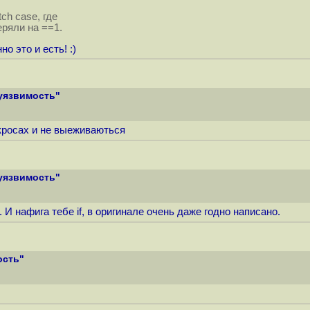
ch case, где
еряли на ==1.
но это и есть! :)
 уязвимость"
кросах и не выеживаються
 уязвимость"
 И нафига тебе if, в оригинале очень даже годно написано.
ость"