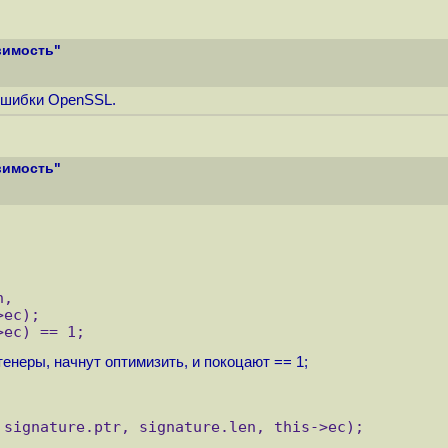
вимость"
 ошибки OpenSSL.
вимость"
n,
>ec);
>ec) == 1;  
енеры, начнут оптимизить, и покоцают == 1;
 signature.ptr, signature.len, this->ec);