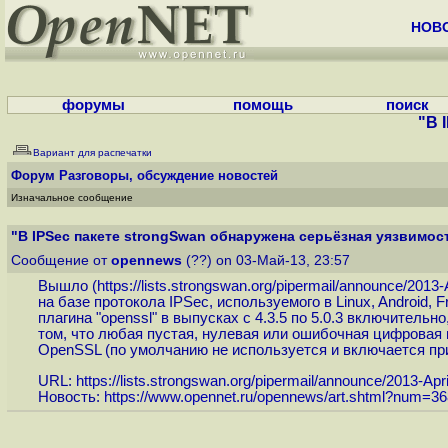
НОВ
форумы
помощь
поиск
"В 
Вариант для распечатки
Форум
Разговоры, обсуждение новостей
Изначальное сообщение
"В IPSec пакете strongSwan обнаружена серьёзная уязвимос
Сообщение от
opennews
(??) on 03-Май-13, 23:57
Вышло (
https://lists.strongswan.org/pipermail/announce/2013-Ap
на базе протокола IPSec, используемого в Linux, Android
плагина "openssl" в выпусках с 4.3.5 по 5.0.3 включител
том, что любая пустая, нулевая или ошибочная цифровая
OpenSSL (по умолчанию не используется и включается при сб
URL:
https://lists.strongswan.org/pipermail/announce/2013-April
Новость:
https://www.opennet.ru/opennews/art.shtml?num=3