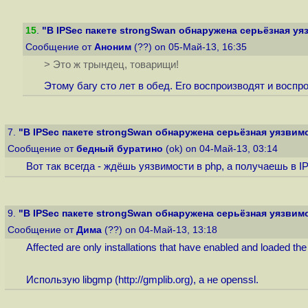
15
.
"В IPSec пакете strongSwan обнаружена серьёзная уя
Сообщение от
Аноним
(??) on 05-Май-13, 16:35
> Это ж трындец, товарищи!
Этому багу сто лет в обед. Его воспроизводят и воспрои
7.
"В IPSec пакете strongSwan обнаружена серьёзная уязвим
Сообщение от
бедный буратино
(ok) on 04-Май-13, 03:14
Вот так всегда - ждёшь уязвимости в php, а получаешь в I
9.
"В IPSec пакете strongSwan обнаружена серьёзная уязвим
Сообщение от
Дима
(??) on 04-Май-13, 13:18
Affected are only installations that have enabled and loaded t
Использую libgmp (
http://gmplib.org
), а не openssl.