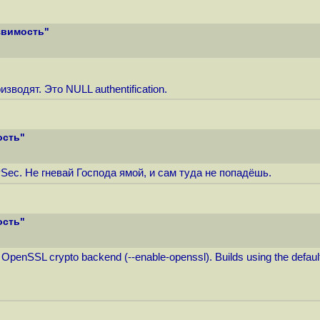
звимость"
зводят. Это NULL authentification.
ость"
PSec. Не гневай Господа ямой, и сам туда не попадёшь.
ость"
he OpenSSL crypto backend (--enable-openssl). Builds using the defaul