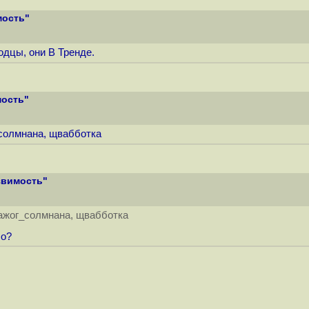
мость"
дцы, они В Тренде.
мость"
г_солмнана, щвабботка
звимость"
аражог_солмнана, щвабботка
ло?