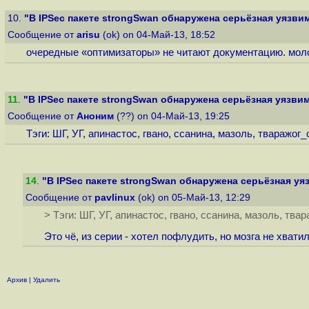
10.
"В IPSec пакете strongSwan обнаружена серьёзная уязви
Сообщение от
arisu
(ok) on 04-Май-13, 18:52
очередные «оптимизаторы» не читают документацию. моло
11
.
"В IPSec пакете strongSwan обнаружена серьёзная уязви
Сообщение от
Аноним
(??) on 04-Май-13, 19:25
Тэги: ШГ, УГ, апинастос, гвано, ссанина, мазоль, тваражо
14
.
"В IPSec пакете strongSwan обнаружена серьёзная уя
Сообщение от
pavlinux
(ok) on 05-Май-13, 12:29
> Тэги: ШГ, УГ, апинастос, гвано, ссанина, мазоль, тв
Это чё, из серии - хотел пофлудить, но мозга не хвати
Архив
|
Удалить