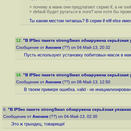
> почему в мане они предлагают серию if, а не swit
> default будет ругаться в логи? или хотя бы пров
Ты каким местом читаешь? В серии if-elif-else имен
12
.
"В IPSec пакете strongSwan обнаружена серьёзная
Сообщение от
Аноним
(??) on 04-Май-13, 20:32
Пусть используют установку побитовых-масок в ма
16
.
"В IPSec пакете strongSwan обнаружена серьёзная
Сообщение от
Аноним
(??) on 08-Май-13, 12:50
В твоем примере ошибка. valid - не инициализирован.
6.
"В IPSec пакете strongSwan обнаружена серьёзная уязвим
Сообщение от
Аноним
(??) on 04-Май-13, 02:30
Это ж трындец, товарищи!