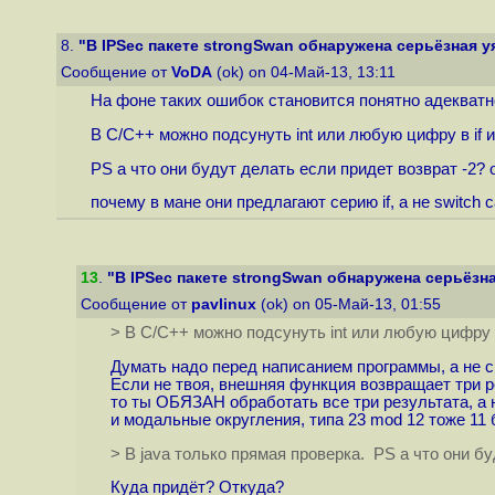
8.
"В IPSec пакете strongSwan обнаружена серьёзная 
Сообщение от
VoDA
(ok) on 04-Май-13, 13:11
На фоне таких ошибок становится понятно адекватн
В С/С++ можно подсунуть int или любую цифру в if и
PS а что они будут делать если придет возврат -2? о
почему в мане они предлагают серию if, а не switch c
13
.
"В IPSec пакете strongSwan обнаружена серьёзн
Сообщение от
pavlinux
(ok) on 05-Май-13, 01:55
> В С/С++ можно подсунуть int или любую цифру в
Думать надо перед написанием программы, а не с
Если не твоя, внешняя функция возвращает три р
то ты ОБЯЗАН обработать все три результата, а 
и модальные округления, типа 23 mod 12 тоже 11 б
> В java только прямая проверка. PS а что они бу
Куда придёт? Откуда?