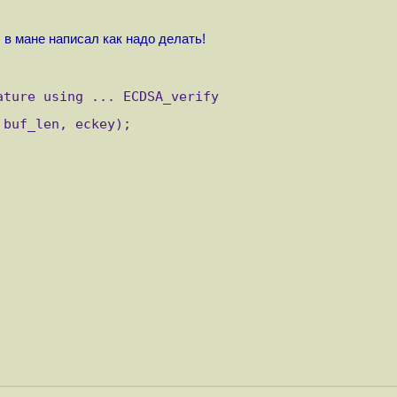
в мане написал как надо делать!
ature using ... ECDSA_verify
 buf_len, eckey);