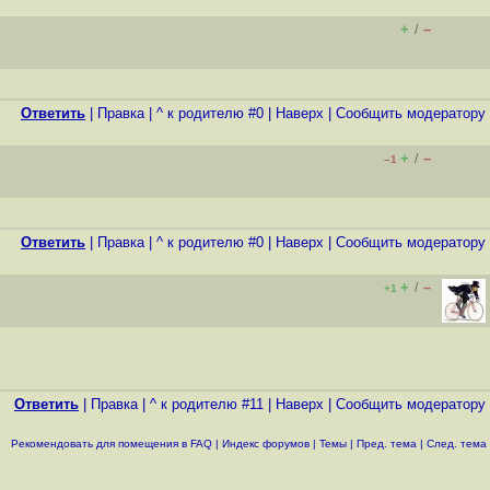
+
–
/
Ответить
|
Правка
|
^ к родителю #0
|
Наверх
|
Cообщить модератору
+
–
/
–1
Ответить
|
Правка
|
^ к родителю #0
|
Наверх
|
Cообщить модератору
+
–
/
+1
Ответить
|
Правка
|
^ к родителю #11
|
Наверх
|
Cообщить модератору
Рекомендовать для помещения в FAQ
|
Индекс форумов
|
Темы
|
Пред. тема
|
След. тема