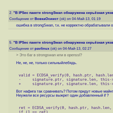
2.
"В IPSec пакете strongSwan обнаружена серьёзная уяз
Сообщение от
ВовкаОсиист
(ok) on 04-Май-13, 01:19
ошибка в strongSwan, т.к. не корректно обрабатывали
5.
"В IPSec пакете strongSwan обнаружена серьёзная уяз
Сообщение от
pavlinux
(ok) on 04-Май-13, 02:27
> Это баг в strongswan или в openssl?
Не, не, не, только сильныйлебядь.
valid = ECDSA_verify(0, hash.ptr, hash.le
-     signature.ptr, signature.len, this-
+     signature.ptr, signature.len, this-
Вот нафига так сравнивать? Потом придут новые майнт
Неужели все ресурсы выжрет один добавленный if ?
ret = ECDSA_verify(0, hash.ptr, hash.len,
if (1 == ret) 