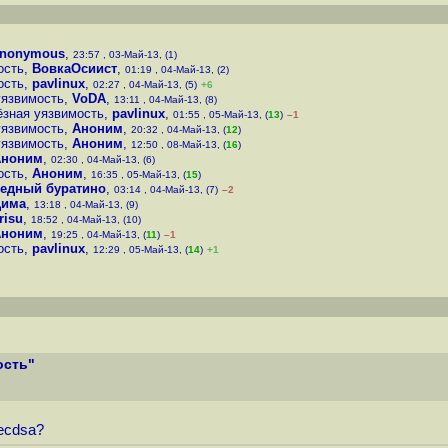
anonymous
,
23:57 , 03-Май-13, (1)
ость
,
ВовкаОсиист
,
01:19 , 04-Май-13, (2)
ость
,
pavlinux
,
02:27 , 04-Май-13, (5)
+6
уязвимость
,
VoDA
,
13:11 , 04-Май-13, (8)
ёзная уязвимость
,
pavlinux
,
01:55 , 05-Май-13, (
13
)
–1
уязвимость
,
Аноним
,
20:32 , 04-Май-13, (
12
)
уязвимость
,
Аноним
,
12:50 , 08-Май-13, (
16
)
Аноним
,
02:30 , 04-Май-13, (6)
ость
,
Аноним
,
16:35 , 05-Май-13, (
15
)
едный буратино
,
03:14 , 04-Май-13, (7)
–2
Дима
,
13:18 , 04-Май-13, (9)
risu
,
18:52 , 04-Май-13, (10)
Аноним
,
19:25 , 04-Май-13, (
11
)
–1
ость
,
pavlinux
,
12:29 , 05-Май-13, (
14
)
+1
ость"
 ecdsa?