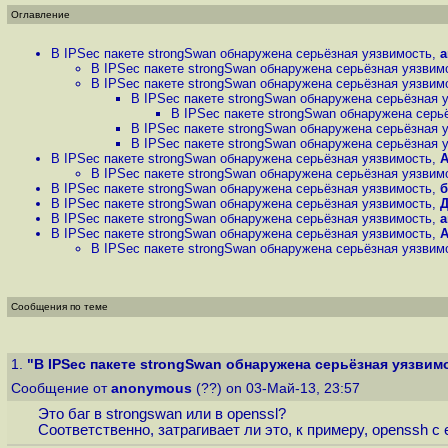
Оглавление
В IPSec пакете strongSwan обнаружена серьёзная уязвимость
,
В IPSec пакете strongSwan обнаружена серьёзная уязвим
В IPSec пакете strongSwan обнаружена серьёзная уязвим
В IPSec пакете strongSwan обнаружена серьёзная 
В IPSec пакете strongSwan обнаружена серь
В IPSec пакете strongSwan обнаружена серьёзная 
В IPSec пакете strongSwan обнаружена серьёзная 
В IPSec пакете strongSwan обнаружена серьёзная уязвимость
,
В IPSec пакете strongSwan обнаружена серьёзная уязвим
В IPSec пакете strongSwan обнаружена серьёзная уязвимость
,
б
В IPSec пакете strongSwan обнаружена серьёзная уязвимость
,
В IPSec пакете strongSwan обнаружена серьёзная уязвимость
,
a
В IPSec пакете strongSwan обнаружена серьёзная уязвимость
,
В IPSec пакете strongSwan обнаружена серьёзная уязвим
Сообщения по теме
1.
"В IPSec пакете strongSwan обнаружена серьёзная уязвим
Сообщение от
anonymous
(??) on 03-Май-13, 23:57
Это баг в strongswan или в openssl?
Соответственно, затрагивает ли это, к примеру, openssh с