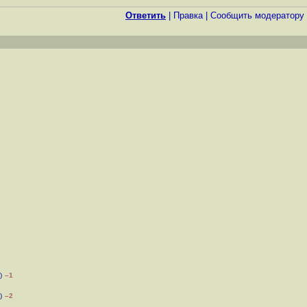
Ответить
|
Правка
|
Cообщить модератору
)
–1
)
–2