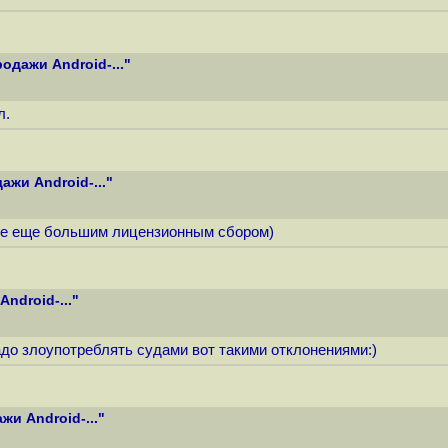
одажи Android-..."
л.
жи Android-..."
ле еще большим лицензионным сбором)
ndroid-..."
адо злоупотреблять судами вот такими отклонениями:)
и Android-..."