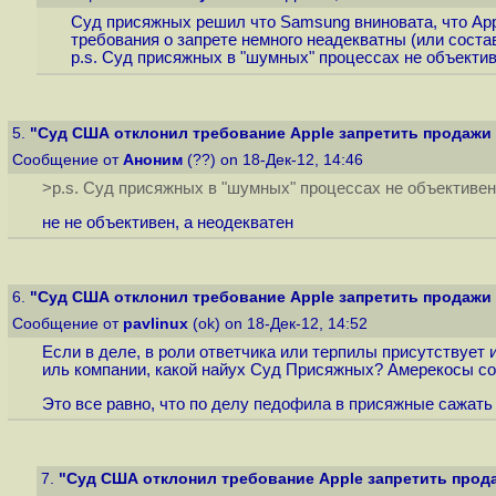
Суд присяжных решил что Samsung вниновата, что Apple
требования о запрете немного неадекватны (или состав
p.s. Суд присяжных в "шумных" процессах не объектив
5.
"Суд США отклонил требование Apple запретить продажи A
Сообщение от
Аноним
(??) on 18-Дек-12, 14:46
>p.s. Суд присяжных в "шумных" процессах не объективен 
не не объективен, a неодекватен
6.
"Суд США отклонил требование Apple запретить продажи A
Сообщение от
pavlinux
(ok) on 18-Дек-12, 14:52
Если в деле, в роли ответчика или терпилы присутствует
иль компании, какой найух Суд Присяжных? Амерекосы со
Это все равно, что по делу педофила в присяжные сажать р
7.
"Суд США отклонил требование Apple запретить продаж