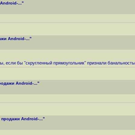
ndroid-..."
и Android-..."
ы, если бы "скругленный прямоугольник" признали банальност
одажи Android-..."
продажи Android-..."