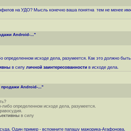
дофилов на УДО? Мысль конечно ваша понятна тем не менее имх
ажи Android-..."
о определенном исходе дела, разумеется. Как это должно быть
ивны
в силу
личной заинтересованности
в исходе дела.
продажи Android-..."
ть?
м-либо определенном исходе дела, разумеется.
равосудия.
ъективны
в силу
 суда. Один пример - вспомните папашу мажорика-Агафонова.