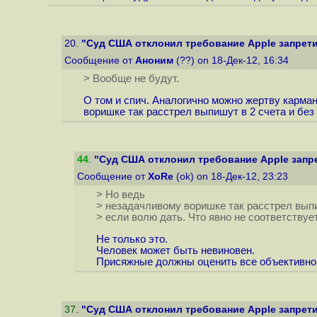
20.
"Суд США отклонил требование Apple запретит
Сообщение от
Аноним
(??) on 18-Дек-12, 16:34
> Вообще не будут.
О том и спич. Аналогично можно жертву карман
воришке так расстрел выпишут в 2 счета и без
44
.
"Суд США отклонил требование Apple запре
Сообщение от
XoRe
(ok) on 18-Дек-12, 23:23
> Но ведь
> незадачливому воришке так расстрел выпи
> если волю дать. Что явно не соответствуе
Не только это.
Человек может быть невиновен.
Присяжные должны оценить все объективно
37
.
"Суд США отклонил требование Apple запретит