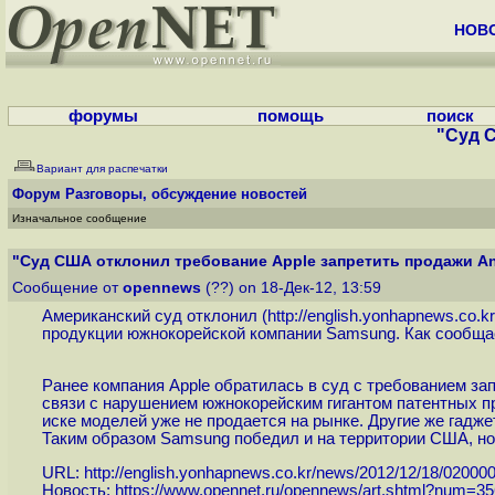
НОВ
форумы
помощь
поиск
"Суд С
Вариант для распечатки
Форум
Разговоры, обсуждение новостей
Изначальное сообщение
"Суд США отклонил требование Apple запретить продажи And
Сообщение от
opennews
(??) on 18-Дек-12, 13:59
Американский суд отклонил (
http://english.yonhapnews.co.
продукции южнокорейской компании Samsung. Как сообщае
Ранее компания Apple обратилась в суд с требованием за
связи с нарушением южнокорейским гигантом патентных п
иске моделей уже не продается на рынке. Другие же гадж
Таким образом Samsung победил и на территории США, но 
URL:
http://english.yonhapnews.co.kr/news/2012/12/18/02000
Новость:
https://www.opennet.ru/opennews/art.shtml?num=3