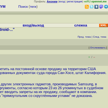
Профиль:
Аноним
(
вход
|
регистрация
)
неRU
opennet.me
РУМ
Поиск
(
теги
)
вход/выход
слежка
id-..."
Пред. тема
|
След. тема
[
Отслеживать
]
+
–
/
ретить на постоянной основе продажу на территории США
дованных документах суда города Сан-Хосе, штат Калифорния.
 других электронных гаджетов, производимых Samsung, в
ргументы, согласно которым 23 из 26 упомянутых в судебном
ет вводить запреты на их продажу, сообщают в компании.
 "прямоугольник со скруглёнными углами" не доказана.