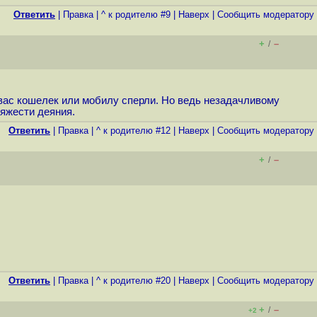
Ответить
|
Правка
|
^ к родителю #9
|
Наверх
|
Cообщить модератору
+
–
/
 вас кошелек или мобилу сперли. Но ведь незадачливому
тяжести деяния.
Ответить
|
Правка
|
^ к родителю #12
|
Наверх
|
Cообщить модератору
+
–
/
Ответить
|
Правка
|
^ к родителю #20
|
Наверх
|
Cообщить модератору
+
–
/
+2