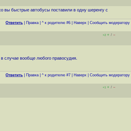
о вы быстрые автобусы поставили в одну шеренгу с
Ответить
|
Правка
|
^ к родителю #6
|
Наверх
|
Cообщить модератору
+
–
/
+2
 в случае вообще любого правосудия.
Ответить
|
Правка
|
^ к родителю #7
|
Наверх
|
Cообщить модератору
+
–
/
+1