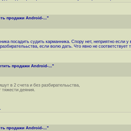
ь продажи Android-..."
ника посадить судить карманника. Спору нет, неприятно если у
 разбирателььства, если волю дать. Что явно не соответствует 
тить продажи Android-..."
шут в 2 счета и без разбирателььства,
т тяжести деяния.
.
ь продажи Android-..."