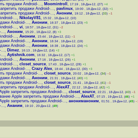
ь продажи Android-...
,
Moomintroll
,
17:19 , 18-Дек-12, (27)
+4
претить продажи Android-...
,
pavlinux
,
19:00 , 18-Дек-12, (32)
+1
претить продажи Android-...
,
Аноним
,
19:12 , 18-Дек-12, (
33
)
–1
droid-...
,
NikolayV81
,
15:32 , 18-Дек-12, (10)
ажи Android-...
,
Аноним
,
16:37 , 18-Дек-12, (23)
+5
droid-...
,
vi
,
18:57 , 18-Дек-12, (31)
–2
...
,
Аноним
,
15:20 , 18-Дек-12, (8)
+3
droid-...
,
Аноним
,
15:44 , 18-Дек-12, (11)
–1
ажи Android-...
,
Аноним
,
16:34 , 18-Дек-12, (19)
ажи Android-...
,
Аноним
,
16:38 , 18-Дек-12, (24)
+1
...
,
Dimez
,
16:13 , 18-Дек-12, (14)
+2
...
,
Aytishnik.com
,
16:32 , 18-Дек-12, (17)
+1
droid-...
,
Аноним
,
17:16 , 18-Дек-12, (26)
+1
droid-...
,
closet_source
,
17:43 , 18-Дек-12, (28)
+1
ажи Android-...
,
Crazy Alex
,
18:44 , 18-Дек-12, (30)
+3
ь продажи Android-...
,
closet_source
,
20:02 , 18-Дек-12, (
34
)
–1
ажи Android-...
,
Аноним
,
21:31 , 18-Дек-12, (
40
)
+1
ь продажи Android-...
,
closet_source
,
21:41 , 18-Дек-12, (
41
)
–1
претить продажи Android-...
,
AlexAT
,
22:12 , 18-Дек-12, (
42
)
+1
ple запретить продажи Android-...
,
closet_source
,
22:21 , 18-Дек-12, (
43
)
–1
ние Apple запретить продажи Android-...
,
AlexAT
,
07:15 , 19-Дек-12, (
46
)
+1
ple запретить продажи Android-...
,
анониманоним
,
01:51 , 19-Дек-12, (
45
)
–
...
,
Ананим
,
19:10 , 20-Дек-12, (
49
)