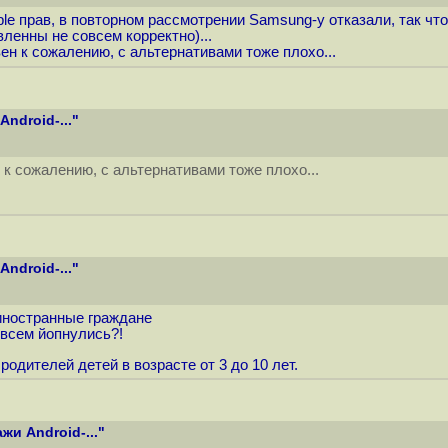
 прав, в повторном рассмотрении Samsung-у отказали, так что н
ленны не совсем корректно)...
ен к сожалению, с альтернативами тоже плохо...
ndroid-..."
к сожалению, с альтернативами тоже плохо...
ndroid-..."
 иностранные граждане
всем йопнулись?!
одителей детей в возрасте от 3 до 10 лет.
и Android-..."