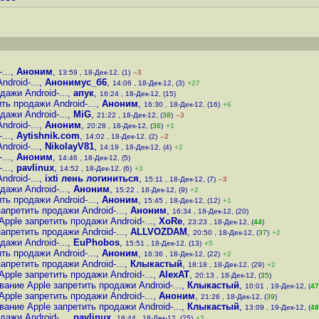
...
,
Аноним
,
13:59 , 18-Дек-12, (1)
–3
droid-...
,
Анонимус_б6
,
14:06 , 18-Дек-12, (3)
+27
ажи Android-...
,
апук
,
16:24 , 18-Дек-12, (15)
ь продажи Android-...
,
Аноним
,
16:30 , 18-Дек-12, (16)
+6
ажи Android-...
,
MiG
,
21:22 , 18-Дек-12, (
38
)
–3
droid-...
,
Аноним
,
20:28 , 18-Дек-12, (
36
)
+1
...
,
Aytishnik.com
,
14:02 , 18-Дек-12, (2)
–2
droid-...
,
NikolayV81
,
14:19 , 18-Дек-12, (4)
+2
...
,
Аноним
,
14:46 , 18-Дек-12, (5)
...
,
pavlinux
,
14:52 , 18-Дек-12, (6)
+3
droid-...
,
ixti лень логиниться
,
15:11 , 18-Дек-12, (7)
–3
ажи Android-...
,
Аноним
,
15:22 , 18-Дек-12, (9)
+2
ь продажи Android-...
,
Аноним
,
15:45 , 18-Дек-12, (12)
+1
претить продажи Android-...
,
Аноним
,
16:34 , 18-Дек-12, (20)
ple запретить продажи Android-...
,
XoRe
,
23:23 , 18-Дек-12, (
44
)
претить продажи Android-...
,
ALLVOZDAM
,
20:50 , 18-Дек-12, (
37
)
+2
ажи Android-...
,
EuPhobos
,
15:51 , 18-Дек-12, (13)
+5
ь продажи Android-...
,
Аноним
,
16:36 , 18-Дек-12, (22)
+2
претить продажи Android-...
,
Клыкастый
,
18:18 , 18-Дек-12, (29)
+2
ple запретить продажи Android-...
,
AlexAT
,
20:13 , 18-Дек-12, (
35
)
ние Apple запретить продажи Android-...
,
Клыкастый
,
10:01 , 19-Дек-12, (
47
ple запретить продажи Android-...
,
Аноним
,
21:26 , 18-Дек-12, (
39
)
ние Apple запретить продажи Android-...
,
Клыкастый
,
13:09 , 19-Дек-12, (
48
ажи Android-...
,
pavlinux
,
16:44 , 18-Дек-12, (25)
+3