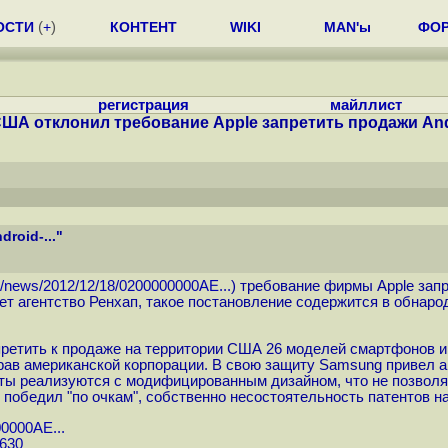
ОСТИ
(
+
)
КОНТЕНТ
WIKI
MAN'ы
ФО
регистрация
майллист
ША отклонил требование Apple запретить продажи Andro
roid-..."
kr/news/2012/12/18/0200000000AE...
) требование фирмы Apple зап
т агентство Ренхап, такое постановление содержится в обнаро
претить к продаже на территории США 26 моделей смартфонов и
рав американской корпорации. В свою защиту Samsung привел а
еты реализуются с модифицированным дизайном, что не позволя
победил "по очкам", собственно несостоятельность патентов на
00000AE...
5630