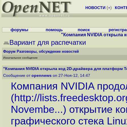
НОВОСТИ
(
+
)
КОНТ
форумы
помощь
поиск
регистр
"Компания NVIDIA открыла ко
Вариант для распечатки
Форум
Разговоры, обсуждение новостей
Изначальное сообщение
"Компания NVIDIA открыла код 2D-драйвера для платформ Teg
Сообщение от
opennews
on 27-Ноя-12, 14:47
Компания NVIDIA прод
(
http://lists.freedesktop.o
Novembe...
) открытие к
графического стека Linux