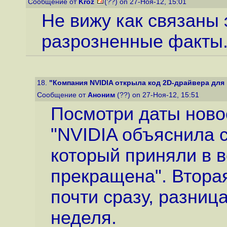
Сообщение от
Kroz
(??) on 27-Ноя-12, 15:01
Не вижу как связаны
разрозненные факты
18.
"Компания NVIDIA открыла код 2D-драйвера для п
Сообщение от
Аноним
(??) on 27-Ноя-12, 15:51
Посмотри даты новос
"NVIDIA объяснила с
который приняли в в
прекращена". Вторая
почти сразу, разниц
неделя.