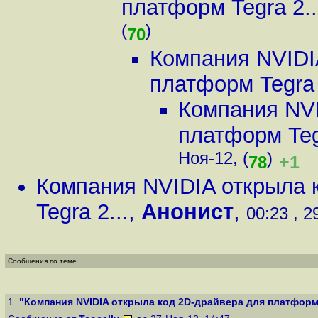
платформ Tegra 2..
(
)
70
Компания NVIDI
платформ Tegra 
Компания NVI
платформ Tegr
Ноя-12, (
)
+1
78
Компания NVIDIA открыла 
Tegra 2...
,
Анонист
,
00:23 , 2
Сообщения по теме
1.
"Компания NVIDIA открыла код 2D-драйвера для платформ T