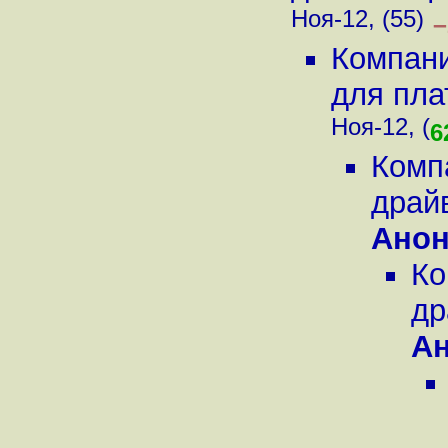
Ноя-12, (55)
–
Компани
для пла
Ноя-12, (
6
Комп
драйв
Ано
Ко
др
А