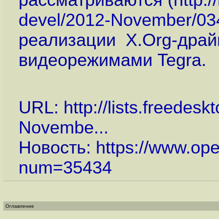
рассматриваются (
http:/
devel/2012-November/034
реализации X.Org-драй
видеорежимами Tegra.
URL:
http://lists.freedes
Novembe...
Новость:
https://www.op
num=35434
Оглавление