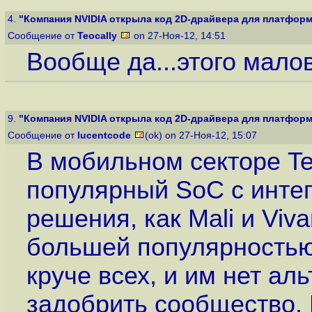
4.
"Компания NVIDIA открыла код 2D-драйвера для платформ T
Сообщение от
Teocally
on 27-Ноя-12, 14:51
Вообще да...этого малова
9.
"Компания NVIDIA открыла код 2D-драйвера для платформ T
Сообщение от
lucentcode
(ok) on 27-Ноя-12, 15:07
В мобильном секторе Te
популярный SoC с интег
решения, как Mali и Viv
большей популярностью.
круче всех, и им нет ал
задобрить сообщество. 