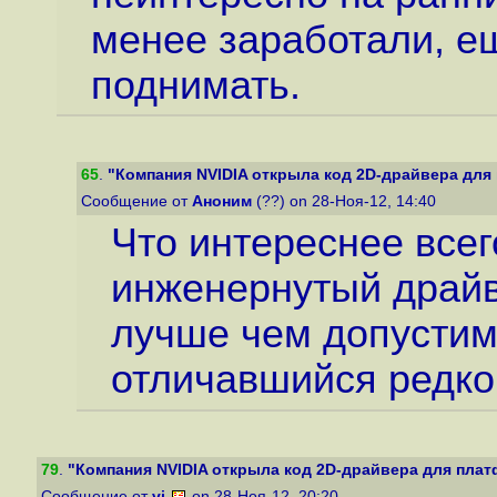
менее заработали, ещ
поднимать.
65
.
"Компания NVIDIA открыла код 2D-драйвера для п
Сообщение от
Аноним
(??) on 28-Ноя-12, 14:40
Что интереснее всег
инженернутый драйв
лучше чем допустим
отличавшийся редко
79
.
"Компания NVIDIA открыла код 2D-драйвера для платф
Сообщение от
vi
on 28-Ноя-12, 20:20