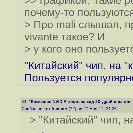
>> графикой. Такие ре
почему-то пользуютс
> Про mali слышал, 
vivante такое? И
> у кого оно пользуе
"Китайский" чип, на "к
Пользуется популярнос
44.
"Компания NVIDIA открыла код 2D-драйвера для п
Сообщение от
Аноним
(??) on 27-Ноя-12, 21:36
> "Китайский" чип, на