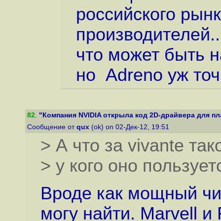
российского рынк
производителей..
что может быть н
но Adreno уж точ
82
.
"Компания NVIDIA открыла код 2D-драйвера для пла
Сообщение от
qux
(ok) on 02-Дек-12, 19:51
> А что за vivante так
> у кого оно пользуе
Вроде как мощный чип
могу найти. Marvell и