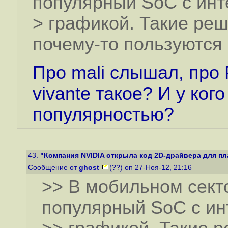
популярный SoC с инт
> графикой. Такие реше
почему-то пользуются
Про mali слышал, про
vivante такое? И у ког
популярностью?
43.
"Компания NVIDIA открыла код 2D-драйвера для пла
Сообщение от
ghost
(??) on 27-Ноя-12, 21:16
>> В мобильном секто
популярный SoC с ин