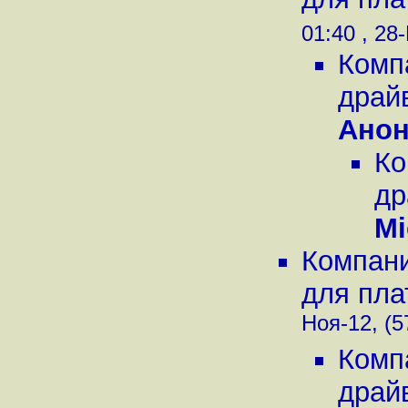
01:40 , 28
Комп
драйв
Ано
Ко
др
Mi
Компани
для пла
Ноя-12, (5
Комп
драйв