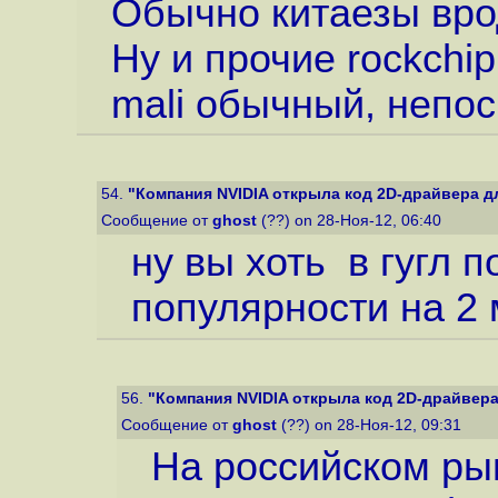
Обычно китаезы врод
Ну и прочие rockchip
mali обычный, непо
54.
"Компания NVIDIA открыла код 2D-драйвера дл
Сообщение от
ghost
(??) on 28-Ноя-12, 06:40
ну вы хоть в гугл п
популярности на 2
56.
"Компания NVIDIA открыла код 2D-драйвера 
Сообщение от
ghost
(??) on 28-Ноя-12, 09:31
На российском ры