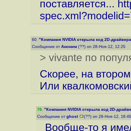
поставляется...
ht
spec.xml?modelid=
60.
"Компания NVIDIA открыла код 2D-драйвера 
Сообщение от
Аноним
(??) on 28-Ноя-12, 12:25
> vivante по попу
Скорее, на втором
Или квалкомовски
76
.
"Компания NVIDIA открыла код 2D-драйвер
Сообщение от
ghost
(??) on 28-Ноя-12, 18:4
Вообще-то я име