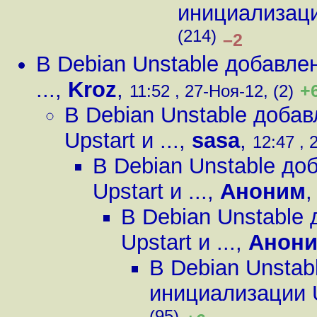
инициализации
(214)
–2
В Debian Unstable добавле
...
,
Kroz
,
+
11:52 , 27-Ноя-12, (2)
В Debian Unstable доба
Upstart и ...
,
sasa
,
12:47 , 
В Debian Unstable д
Upstart и ...
,
Аноним
В Debian Unstable
Upstart и ...
,
Анон
В Debian Unstab
инициализации Up