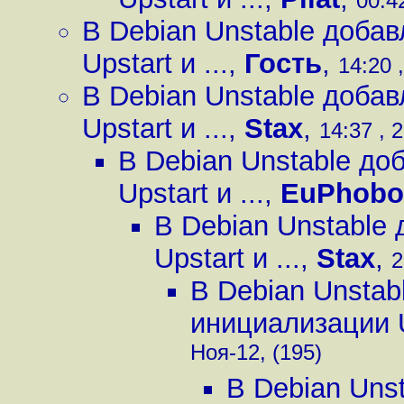
00:4
В Debian Unstable доба
Upstart и ...
,
Гость
,
14:20 
В Debian Unstable доба
Upstart и ...
,
Stax
,
14:37 , 
В Debian Unstable д
Upstart и ...
,
EuPhobo
В Debian Unstable
Upstart и ...
,
Stax
,
2
В Debian Unstab
инициализации Up
Ноя-12, (195)
В Debian Uns