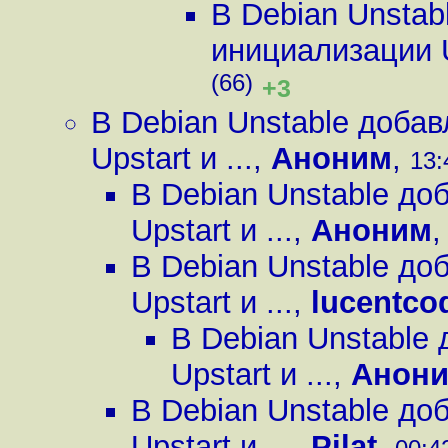
В Debian Unstab
инициализации Up
(66)
+3
В Debian Unstable доба
Upstart и ...
,
Аноним
,
13:
В Debian Unstable д
Upstart и ...
,
Аноним
В Debian Unstable д
Upstart и ...
,
lucentco
В Debian Unstable
Upstart и ...
,
Анон
В Debian Unstable д
Upstart и ...
,
Pilat
,