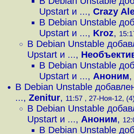
В Debian Unstable д
Upstart и ...
,
Crazy Al
В Debian Unstable д
Upstart и ...
,
Kroz
,
15:1
В Debian Unstable доба
Upstart и ...
,
Необъекти
В Debian Unstable д
Upstart и ...
,
Аноним
В Debian Unstable добавле
...
,
Zenitur
,
11:57 , 27-Ноя-12, (4
В Debian Unstable доба
Upstart и ...
,
Аноним
,
12:
В Debian Unstable д