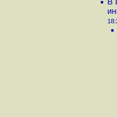
В 
ин
18: