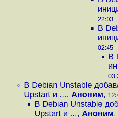
иници
22:03 ,
В De
иници
02:45 ,
В 
ин
03:
В Debian Unstable доба
Upstart и ...
,
Аноним
,
12:
В Debian Unstable д
Upstart и ...
,
Аноним