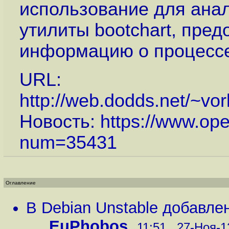
использование для ана
утилиты bootchart, пр
информацию о процессе
URL:
http://web.dodds.net/~vor
Новость:
https://www.op
num=35431
Оглавление
В Debian Unstable добавле
...
,
EuPhobos
,
11:51 , 27-Ноя-12