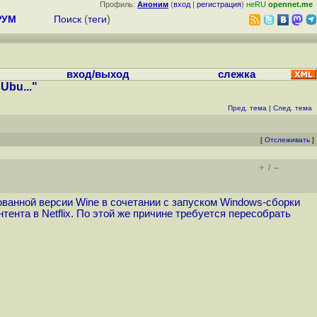
Профиль:
Аноним
(
вход
|
регистрация
)
неRU
opennet.me
РУМ
Поиск
(
теги
)
вход/выход
слежка
Ubu..."
Пред. тема
|
След. тема
[
Отслеживать
]
+
–
/
ованной версии Wine в сочетании с запуском Windows-сборки
тента в Netflix. По этой же причине требуется пересобрать