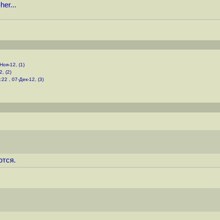
her...
Ноя-12, (1)
, (2)
:22 , 07-Дек-12, (3)
ются.