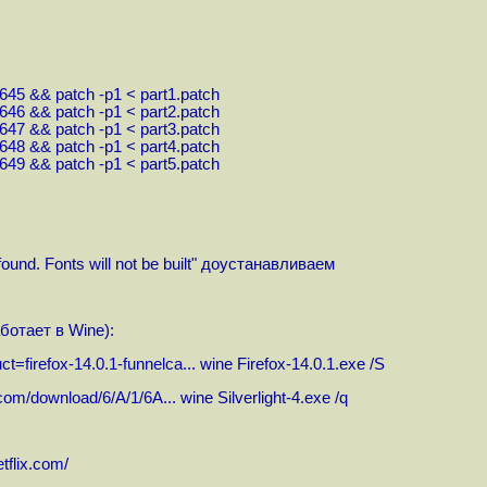
1645
&& patch -p1 < part1.patch
1646
&& patch -p1 < part2.patch
1647
&& patch -p1 < part3.patch
1648
&& patch -p1 < part4.patch
1649
&& patch -p1 < part5.patch
found. Fonts will not be built" доустанавливаем
аботает в Wine):
ct=firefox-14.0.1-funnelca...
wine Firefox-14.0.1.exe /S
t.com/download/6/A/1/6A...
wine Silverlight-4.exe /q
etflix.com
/