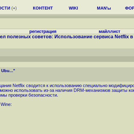
ОСТИ
(
+
)
КОНТЕНТ
WIKI
MAN'ы
ФО
регистрация
майллист
ел полезных советов: Использование сервиса Netflix в 
Ubu..."
щания Netflix сводится к использованию специально модифицир
возможно использовать из-за наличия DRM-механизмов защиты кон
змы проверки безопасности.
Wine: