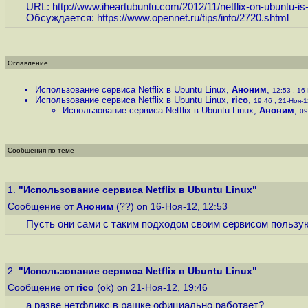
URL:
http://www.iheartubuntu.com/2012/11/netflix-on-ubuntu-is-
Обсуждается:
https://www.opennet.ru/tips/info/2720.shtml
Оглавление
Использование сервиса Netflix в Ubuntu Linux
,
Аноним
,
12:53 , 16-
Использование сервиса Netflix в Ubuntu Linux
,
rico
,
19:46 , 21-Ноя-12
Использование сервиса Netflix в Ubuntu Linux
,
Аноним
,
09
Сообщения по теме
1.
"Использование сервиса Netflix в Ubuntu Linux"
Сообщение от
Аноним
(??) on 16-Ноя-12, 12:53
Пусть они сами с таким подходом своим сервисом пользу
2.
"Использование сервиса Netflix в Ubuntu Linux"
Сообщение от
rico
(ok) on 21-Ноя-12, 19:46
а разве нетфликс в рашке официально работает?