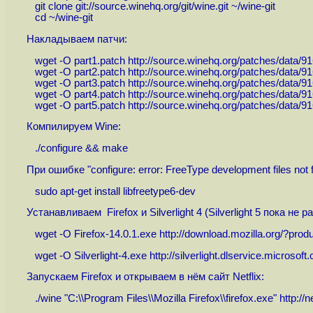
git clone git://source.winehq.org/git/wine.git ~/wine-git
cd ~/wine-git
Накладываем патчи:
wget -O part1.patch
http://source.winehq.org/patches/data/9
wget -O part2.patch
http://source.winehq.org/patches/data/9
wget -O part3.patch
http://source.winehq.org/patches/data/9
wget -O part4.patch
http://source.winehq.org/patches/data/9
wget -O part5.patch
http://source.winehq.org/patches/data/9
Компилируем Wine:
./configure && make
При ошибке "configure: error: FreeType development files not 
sudo apt-get install libfreetype6-dev
Устанавливаем Firefox и Silverlight 4 (Silverlight 5 пока не р
wget -O Firefox-14.0.1.exe
http://download.mozilla.org/?produ
wget -O Silverlight-4.exe
http://silverlight.dlservice.microsof
Запускаем Firefox и открываем в нём сайт Netflix:
./wine "C:\\Program Files\\Mozilla Firefox\\firefox.exe"
http://n