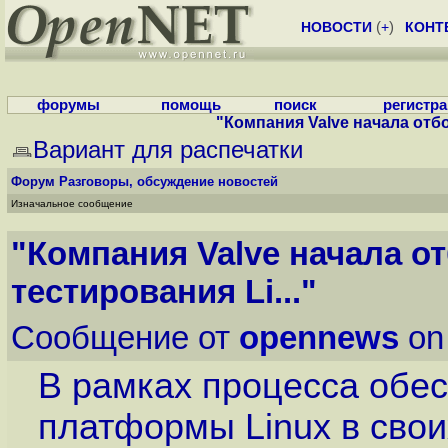
НОВОСТИ
(
+
)
КОНТ
форумы
помощь
поиск
регистр
"Компания Valve начала отбо
Вариант для распечатки
Форум
Разговоры, обсуждение новостей
Изначальное сообщение
"Компания Valve начала о
тестирования Li..."
Сообщение от
opennews
on 
В рамках процесса обе
платформы Linux в свои