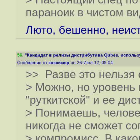
параноик в чистом ви
Люто, бешенно, неис
56
.
"Кандидат в релизы дистрибутива Qubes, использу
Сообщение от
коксюзер
on 26-Июл-12, 09:04
>> Разве это нельзя 
> Можно, но уровень 
"руткитской" и ее дис
> Понимаешь, человек
никогда не сможет со
> компромисс. В како