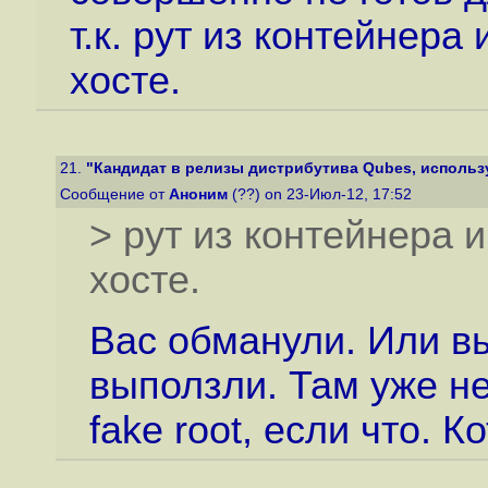
т.к. рут из контейнер
хосте.
21.
"Кандидат в релизы дистрибутива Qubes, использу
Сообщение от
Аноним
(??) on 23-Июл-12, 17:52
> рут из контейнера
хосте.
Вас обманули. Или в
выползли. Там уже н
fake root, если что. К