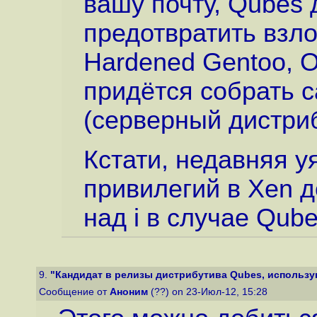
вашу почту, Qubes 
предотвратить взло
Hardened Gentoo, Op
придётся собрать с
(серверный дистриб
Кстати, недавняя 
привилегий в Xen д
над i в случае Qub
9.
"Кандидат в релизы дистрибутива Qubes, использую
Сообщение от
Аноним
(??) on 23-Июл-12, 15:28