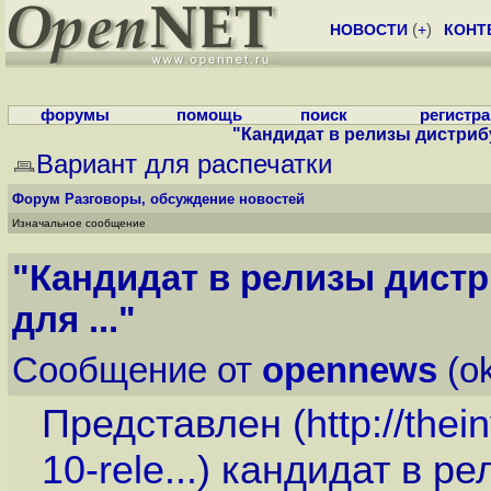
НОВОСТИ
(
+
)
КОНТ
форумы
помощь
поиск
регистр
"Кандидат в релизы дистрибу
Вариант для распечатки
Форум
Разговоры, обсуждение новостей
Изначальное сообщение
"Кандидат в релизы дист
для ..."
Сообщение от
opennews
(ok
Представлен (
http://the
10-rele...
) кандидат в р