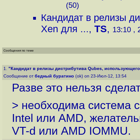
(50)
Кандидат в релизы д
Xen для ...
,
TS
,
13:10 , 
Сообщения по теме
1.
"Кандидат в релизы дистрибутива Qubes, использующего X
Сообщение от
бедный буратино
(ok) on 23-Июл-12, 13:54
Разве это нельзя сделат
> необходима система 
Intel или AMD, желател
VT-d или AMD IOMMU.