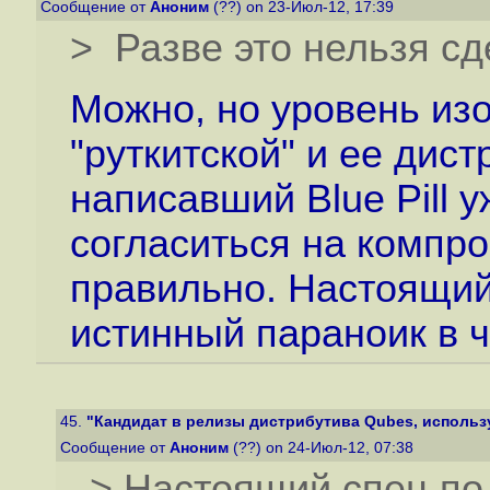
Сообщение от
Аноним
(??) on 23-Июл-12, 17:39
> Разве это нельзя сд
Можно, но уровень изо
"руткитской" и ее дис
написавший Blue Pill 
согласиться на компро
правильно. Настоящий
истинный параноик в ч
45.
"Кандидат в релизы дистрибутива Qubes, использу
Сообщение от
Аноним
(??) on 24-Июл-12, 07:38
> Настоящий спец по