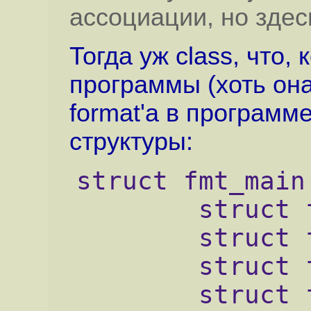
ассоциации, но зде
Тогда уж class, что, 
программы (хоть она
format'а в программ
структуры:
struct fmt_main
        struct 
        struct 
        struct 
        struct 