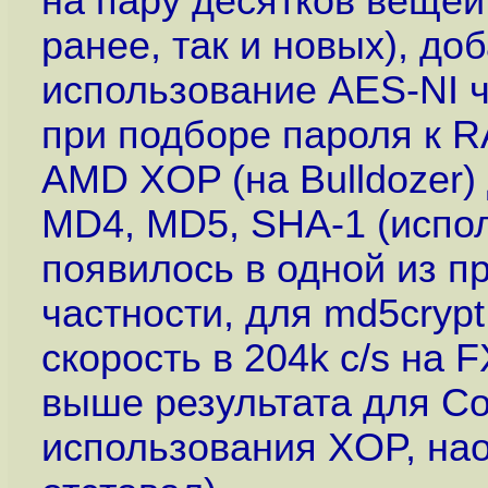
на пару десятков вещей
ранее, так и новых), д
использование AES-NI 
при подборе пароля к 
AMD XOP (на Bulldozer)
MD4, MD5, SHA-1 (испо
появилось в одной из п
частности, для md5cryp
скорость в 204k c/s на 
выше результата для Cor
использования XOP, нао