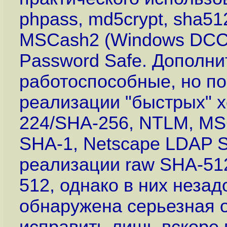
phpass, md5crypt, sha512
MSCash2 (Windows DCC2
Password Safe. Дополни
работоспособные, но п
реализации "быстрых" 
224/SHA-256, NTLM, M
SHA-1, Netscape LDAP S
реализации raw SHA-512
512, однако в них незад
обнаружена серьезная 