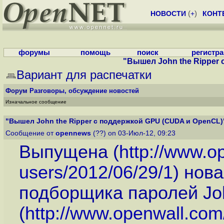
НОВОСТИ
(
+
)
КОНТ
форумы
помощь
поиск
регистр
"Вышел John the Ripper
Вариант для распечатки
Форум
Разговоры, обсуждение новостей
Изначальное сообщение
"Вышел John the Ripper с поддержкой GPU (CUDA и OpenCL)
Сообщение от
opennews
(??) on 03-Июл-12, 09:23
Выпущена (
http://www.op
users/2012/06/29/1
) нов
подборщика паролей Joh
(
http://www.openwall.com