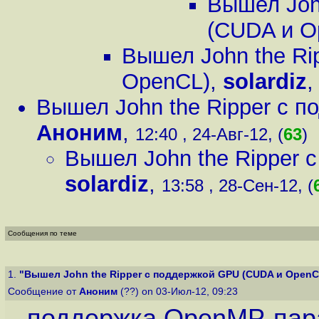
Вышел Joh
(CUDA и O
Вышел John the Ri
OpenCL)
,
solardiz
Вышел John the Ripper с 
Аноним
,
12:40 , 24-Авг-12, (
63
)
Вышел John the Ripper 
solardiz
,
13:58 , 28-Сен-12, (
Сообщения по теме
1.
"Вышел John the Ripper с поддержкой GPU (CUDA и OpenC
Сообщение от
Аноним
(??) on 03-Июл-12, 09:23
поддержка OpenMP-пар