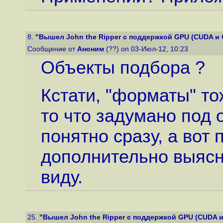
8.
"Вышел John the Ripper с поддержкой GPU (CUDA и
Сообщение от
Аноним
(??) on 03-Июл-12, 10:23
Объекты подбора ?
Кстати, "форматы" то
то что задумано под 
понятно сразу, а вот 
дополнительно выясн
виду.
25.
"Вышел John the Ripper с поддержкой GPU (CUDA 