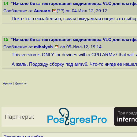
14
.
"Начало бета-тестирования медиаплеера VLC для платфо
Сообщение от
Аноним
(??) on 04-Июл-12, 20:12
Пока что н еюзабельно, самая ожидамеая опция это выбор 
15
.
"Начало бета-тестирования медиаплеера VLC для платфо
Сообщение от
mihalych
on 05-Июл-12, 19:14
This version is ONLY for devices with a CPU ARMv7 that will s
А жаль. Подожду сборку под armv6. Что-то нигде ее наше
Архив
|
Удалить
Партнёры: