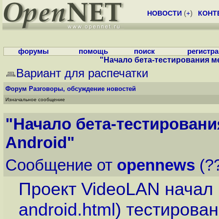
НОВОСТИ
(
+
)
КОНТ
форумы
помощь
поиск
регистр
"Начало бета-тестирования 
Вариант для распечатки
Форум
Разговоры, обсуждение новостей
Изначальное сообщение
"Начало бета-тестирован
Android"
Сообщение от
opennews
(??
Проект VideoLAN начал 
android.html
) тестирова