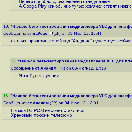
Ничего подобного, разрешения стандартные.
А Google Play как обычно тупые хомячки ставят низкие
10.
"Начало бета-тестирования медиаплеера VLC для платфо
Сообщение от
ua9oas
(ok) on 03-Июл-12, 15:41
сколько проигрывателей под "Андроид" существует сейчас
12
.
"Начало бета-тестирования медиаплеера VLC для пла
Сообщение от
Аноним
(??) on 03-Июл-12, 17:13
Этот будет лучшим.
13
.
"Начало бета-тестирования медиаплеера VLC для платфо
Сообщение от
Аноним
(??) on 04-Июл-12, 13:01
На мой LG P690 не хочет ставиться.
Хреновый, похоже, телефон :/