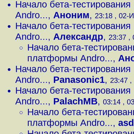
Начало бета-тестировани
Andro...
,
Аноним
,
23:18 , 02-И
Начало бета-тестировани
Andro...
,
Александр
,
23:37 ,
Начало бета-тестирова
платформы Andro...
,
Ан
Начало бета-тестировани
Andro...
,
Panasonic1
,
23:47 ,
Начало бета-тестировани
Andro...
,
PalachMB
,
03:14 , 0
Начало бета-тестирова
платформы Andro...
,
asd
Начало бета-тестирова