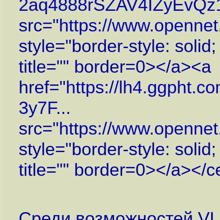
2aq4888rSZAV4IZyEvQz1
src="
https://www.openne
style="border-style: solid
title="" border=0></a><a
href="
https://lh4.ggpht
3y7F...
src="
https://www.openne
style="border-style: solid
title="" border=0></a></c
Среди возможностей VL