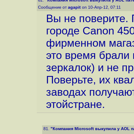
62.
"Компания Microsoft выкупила у AOL пат
Сообщение от
agapit
on 10-Апр-12, 07:11
Вы не поверите.
городе Canon 450
фирменном магаз
это время брали 
зеркалок) и не п
Поверьте, их кв
заводах получаю
этойстране.
81.
"Компания Microsoft выкупила у AOL п