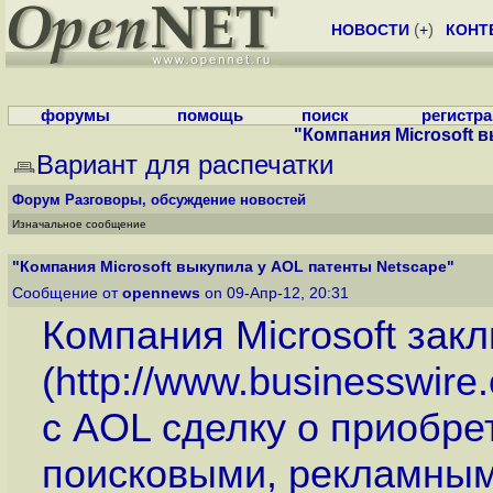
НОВОСТИ
(
+
)
КОНТ
форумы
помощь
поиск
регистр
"Компания Microsoft 
Вариант для распечатки
Форум
Разговоры, обсуждение новостей
Изначальное сообщение
"Компания Microsoft выкупила у AOL патенты Netscape"
Сообщение от
opennews
on 09-Апр-12, 20:31
Компания Microsoft зак
(
http://www.businesswir
с AOL сделку о приобре
поисковыми, рекламным