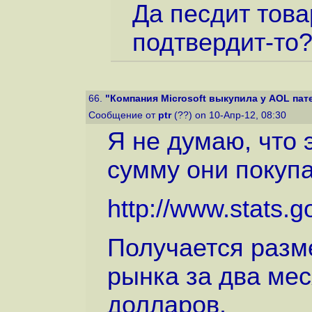
Да песдит това
подтвердит-то?
66.
"Компания Microsoft выкупила у AOL пат
Сообщение от
ptr
(??) on 10-Апр-12, 08:30
Я не думаю, что 
сумму они покуп
http://www.stats.go
Получается разме
рынка за два ме
долларов.