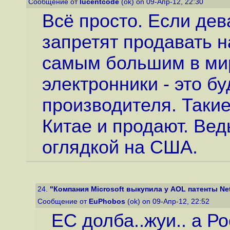
Сообщение от
lucentcode
(ok) on 09-Апр-12, 22:30
Всё просто. Если дев
запретят продавать н
самым большим в ми
электронники - это б
производителя. Таки
Китае и продают. Вед
оглядкой на США.
24.
"Компания Microsoft выкупила у AOL патенты Ne
Сообщение от
EuPhobos
(ok) on 09-Апр-12, 22:52
ЕС долба..жуи.. а Ро