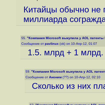
Китайцы обычно не п
миллиарда сограждан
55.
"Компания Microsoft выкупила у AOL патенты 
Сообщение от
pavlinux
(ok) on 10-Апр-12, 01:07
1.5. млрд + 1 млрд.
59.
"Компания Microsoft выкупила у AOL патен
Сообщение от
Аноним
(??) on 10-Апр-12, 02:10
Сколько из них п