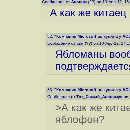
Сообщение от
Аноним
(??) on 10-Апр-12, 13
А как же китаец
82.
"Компания Microsoft выкупила у AO
Сообщение от
asd
(??) on 10-Апр-12, 14:
Ябломаны вооб
подтверждаетс
86.
"Компания Microsoft выкупила у AO
Сообщение от
Тот_Самый_Анонимус
on 
>А как же кита
яблофон?