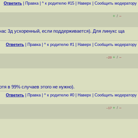
Ответить
|
Правка
|
^ к родителю #15
|
Наверх
|
Cообщить модератору
+
–
/
час 3д ускоренный, если поддерживается). Для линукс ща
Ответить
|
Правка
|
^ к родителю #1
|
Наверх
|
Cообщить модератору
+
–
/
–20
тя в 99% случаев этого не нужно).
Ответить
|
Правка
|
^ к родителю #0
|
Наверх
|
Cообщить модератору
+
–
/
–17