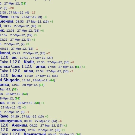
5 , 27-Мрт-12, (
53
)
2, (3)
–20
2:58 , 27-Мрт-12, (4)
–17
 Revo
,
04:26 , 27-Мрт-12, (9)
+3
Аноним
,
08:53 , 27-Мрт-12, (16)
+3
t
,
10:19 , 27-Мрт-12, (18)
+3
ик
,
12:03 , 27-Мрт-12, (28)
+6
17:52 , 27-Мрт-12, (49)
+1
03:27 , 27-Мрт-12, (6)
+3
5 , 27-Мрт-12, (7)
+3
,
05:13 , 27-Мрт-12, (12)
–1
konst
,
05:21 , 27-Мрт-12, (13)
–2
.12.0
,
an.
,
12:01 , 27-Мрт-12, (27)
airo 1.12.0
,
Kodir
,
12:35 , 27-Мрт-12, (36)
–6
теки Cairo 1.12.0
,
arisu
,
17:55 , 27-Мрт-12, (
51
)
+2
airo 1.12.0
,
arisu
,
17:54 , 27-Мрт-12, (50)
–2
.12.0
,
bumz
,
13:49 , 27-Мрт-12, (44)
l Shigorin
,
13:26 , 28-Мрт-12, (
64
)
arisu
,
13:43 , 28-Мрт-12, (
67
)
-Мрт-12, (
56
)
06 , 28-Мрт-12, (
63
)
28-Мрт-12, (
66
)
ius
,
00:15 , 29-Мрт-12, (
68
)
+1
 27-Мрт-12, (5)
+3
6 , 27-Мрт-12, (8)
–1
 Revo
,
04:29 , 27-Мрт-12, (10)
+5
anonymous
,
08:10 , 27-Мрт-12, (14)
–6
.12.0
,
Аноним
,
09:22 , 27-Мрт-12, (17)
+2
.12.0
,
vovans
,
12:39 , 27-Мрт-12, (38)
+1
airo 1.12.0
,
Клыкастый
,
00:49 , 30-Мрт-12, (
70
)