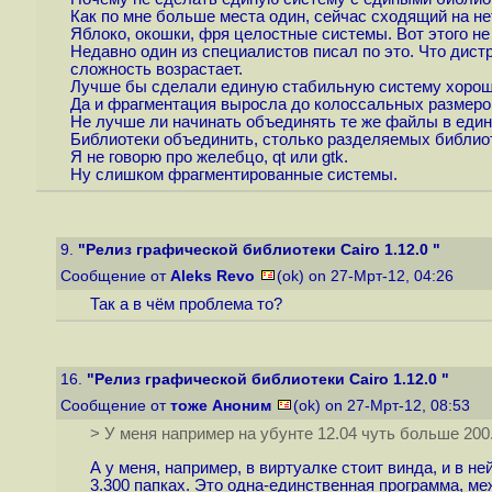
Как по мне больше места один, сейчас сходящий на нет
Яблоко, окошки, фря целостные системы. Вот этого не
Недавно один из специалистов писал по это. Что дист
сложность возрастает.
Лучше бы сделали единую стабильную систему хороши
Да и фрагментация выросла до колоссальных размеров.
Не лучше ли начинать объединять те же файлы в един
Библиотеки объединить, столько разделяемых библиот
Я не говорю про желебцо, qt или gtk.
Ну слишком фрагментированные системы.
9.
"Релиз графической библиотеки Cairo 1.12.0 "
Сообщение от
Aleks Revo
(ok) on 27-Мрт-12, 04:26
Так а в чём проблема то?
16.
"Релиз графической библиотеки Cairo 1.12.0 "
Сообщение от
тоже Аноним
(ok) on 27-Мрт-12, 08:53
> У меня например на убунте 12.04 чуть больше 200
А у меня, например, в виртуалке стоит винда, и в н
3.300 папках. Это одна-единственная программа, ме