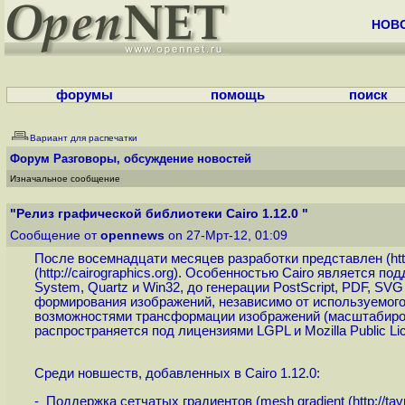
НОВ
форумы
помощь
поиск
Вариант для распечатки
Форум
Разговоры, обсуждение новостей
Изначальное сообщение
"Релиз графической библиотеки Cairo 1.12.0 "
Сообщение от
opennews
on 27-Мрт-12, 01:09
После восемнадцати месяцев разработки представлен (
ht
(
http://cairographics.org
). Особенностью Cairo является по
System, Quartz и Win32, до генерации PostScript, PDF, 
формирования изображений, независимо от используемого
возможностями трансформации изображений (масштабировани
распространяется под лицензиями LGPL и Mozilla Public L
Среди новшеств, добавленных в Cairo 1.12.0:
- Поддержка сетчатых градиентов (mesh gradient (
http://t