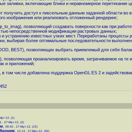
ые заливки, включающие блики и неравномерное перетекание цв
ют получить доступ к пиксельным данным заданной области во 
ого изображения или реализовать отложенный рендеринг;
e_map_to_imag), позволяющий создавать поверхности как при раб
остью непосредственной модификации растровых данных;
 и устранению известных узких мест. Переработаны процессы р
нки, выбирая более оптимальные последовательности выполнен
OOD, BEST), позволяющих выбрать приемлемый для себя балан
_t), позволяющая проанализировать время, затрачиваемое на т
ак и приложений;
, в том числе добавлена поддержка OpenGL ES 2 и задействов
3452
Мрт-12, (1)
1 , 27-Мрт-12, (2)
им
,
08:40 , 27-Мрт-12, (15)
Аноним
,
12:13 , 27-Мрт-12, (30)