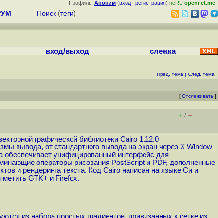
Профиль:
Аноним
(
вход
|
регистрация
)
неRU
opennet.me
РУМ
Поиск
(
теги
)
вход/выход
слежка
Пред. тема
|
След. тема
[
Отслеживать
]
+
–
/
векторной графической библиотеки Cairo 1.12.0
змы вывода, от стандартного вывода на экран через X Window
тека обеспечивает унифицированный интерфейс для
минающие операторы рисования PostScript и PDF, дополненные
ов и рендеринга текста. Код Cairo написан на языке Си и
тметить GTK+ и Firefox.
нуются из набора простых градиентов, привязанных к сетке из