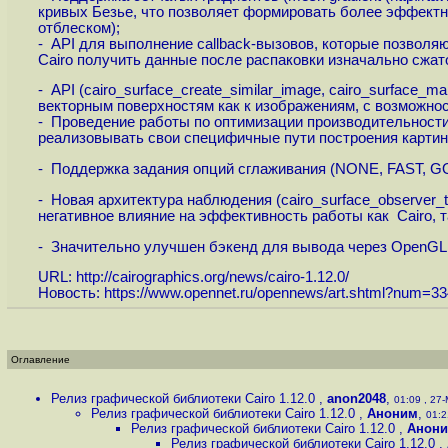
кривых Безье, что позволяет формировать более эффектн
отблеском);
- API для выполнение callback-вызовов, которые позволя
Cairo получить данные после распаковки изначально сжат
- API (cairo_surface_create_similar_image, cairo_surfac
векторным поверхностям как к изображениям, с возможн
- Проведение работы по оптимизации производительности
реализовывать свои специфичные пути построения карти
- Поддержка задания опций сглаживания (NONE, FAST, G
- Новая архитектура наблюдения (cairo_surface_observer
негативное влияние на эффективность работы как Cairo, т
- Значительно улучшен бэкенд для вывода через OpenGL
URL:
http://cairographics.org/news/cairo-1.12.0
/
Новость:
https://www.opennet.ru/opennews/art.shtml?num=3
Оглавление
Релиз графической библиотеки Cairo 1.12.0
,
anon2048
,
01:09 , 27-
Релиз графической библиотеки Cairo 1.12.0
,
Аноним
,
01:2
Релиз графической библиотеки Cairo 1.12.0
,
Анон
Релиз графической библиотеки Cairo 1.12.0
,