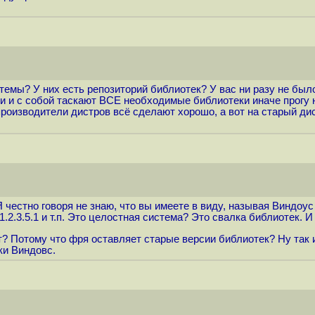
емы? У них есть репозиторий библиотек? У вас ни разу не было
и и с собой таскают ВСЕ необходимые библиотеки иначе прогу не
производители дистров всё сделают хорошо, а вот на старый дис
 честно говоря не знаю, что вы имеете в виду, называя Виндоус
, 1.2.3.5.1 и т.п. Это целостная система? Это свалка библиотек. 
? Потому что фря оставляет старые версии библиотек? Ну так и
ки Виндовс.