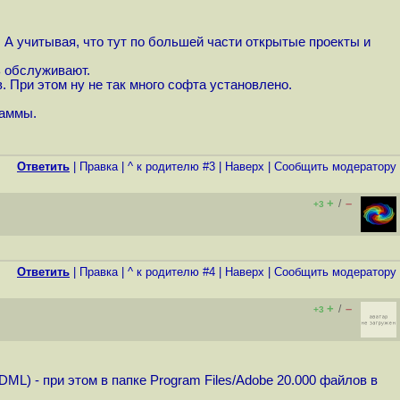
 А учитывая, что тут по большей части открытые проекты и
ь обслуживают.
 При этом ну не так много софта установлено.
раммы.
Ответить
|
Правка
|
^ к родителю #3
|
Наверх
|
Cообщить модератору
+
–
/
+3
Ответить
|
Правка
|
^ к родителю #4
|
Наверх
|
Cообщить модератору
+
–
/
+3
DML) - при этом в папке Program Files/Adobe 20.000 файлов в