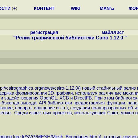
ОСТИ
(
+
)
КОНТЕНТ
WIKI
MAN'ы
ФО
регистрация
майллист
"Релиз графической библиотеки Cairo 1.12.0 "
tp://cairographics.org/news/cairo-1.12.0
/) новый стабильный релиз 
ддержка формирования 2D-графики, используя различные механи
SVG и задействования OpenGL, XCB и DirectFB. При этом библио
 бэкенда вывода. API библиотеки предоставляет функции, напо
е, поворот, вращение и т.п.), создания полупрозрачных объект
icense. Среди известных проектов, использующих Cairo, можно о
avmjong.free.fr/SVG/MESH/Mesh_Boundaries.html
)), которые компо