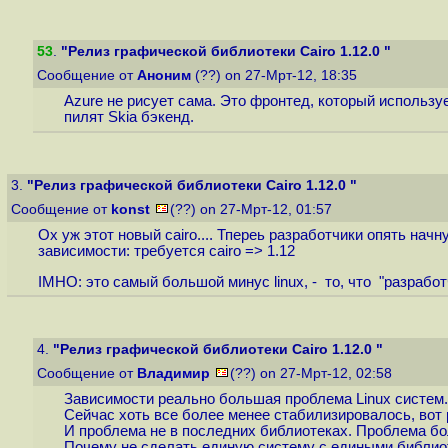
53
.
"Релиз графической библиотеки Cairo 1.12.0 "
Сообщение от
Аноним
(??) on 27-Мрт-12, 18:35
Azure не рисует сама. Это фронтед, который использу
пилят Skia бэкенд.
3.
"Релиз графической библиотеки Cairo 1.12.0 "
Сообщение от
konst
(??) on 27-Мрт-12, 01:57
Ох уж этот новый cairo.... Тпереь разработчики опять начну
зависимости: требуется cairo => 1.12
IMHO: это самый большой минус linux, - то, что "разрабо
4.
"Релиз графической библиотеки Cairo 1.12.0 "
Сообщение от
Владимир
(??) on 27-Мрт-12, 02:58
Зависимости реально большая проблема Linux систем.
Сейчас хоть все более менее стабилизировалось, вот 
И проблема не в последних библиотеках. Проблема бо
Почему не сделать единую систему с едиными библио