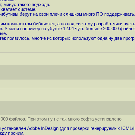
, минус такого подхода.
 хватает системе.
рибутивы берут на свои плечи слишком много ПО поддерживать.
м комплектом библиотек, а по под систему разработчики пуст
 У меня например на убунте 12.04 чуть больше 200.000 файлов.
ые.
ек появилось, многие ис которых используют одна ну две прог
.000 файлов. При этом ну не так много софта установлено.
ей установлен Adobe InDesign (для проверки генерируемых ICML/I
жду прочим.