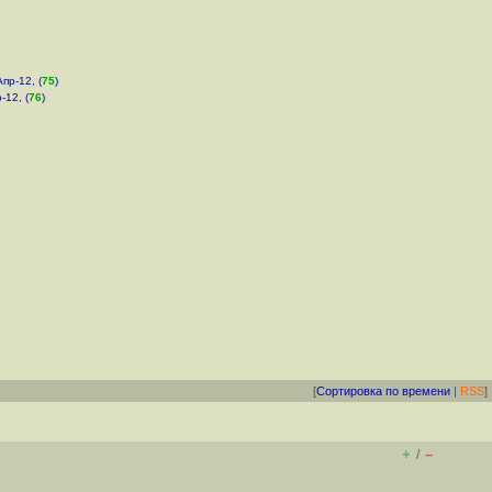
Апр-12, (
75
)
-12, (
76
)
[
Сортировка по времени
|
RSS
]
+
–
/