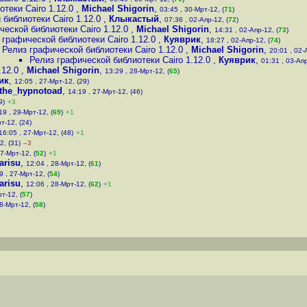
теки Cairo 1.12.0
,
Michael Shigorin
,
03:45 , 30-Мрт-12, (
71
)
 библиотеки Cairo 1.12.0
,
Клыкастый
,
07:36 , 02-Апр-12, (
72
)
ческой библиотеки Cairo 1.12.0
,
Michael Shigorin
,
14:31 , 02-Апр-12, (
73
)
 графической библиотеки Cairo 1.12.0
,
Куяврик
,
18:27 , 02-Апр-12, (
74
)
Релиз графической библиотеки Cairo 1.12.0
,
Michael Shigorin
,
20:01 , 02-
Релиз графической библиотеки Cairo 1.12.0
,
Куяврик
,
01:31 , 03-Апр
.12.0
,
Michael Shigorin
,
13:29 , 28-Мрт-12, (
65
)
ик
,
12:05 , 27-Мрт-12, (29)
_the_hypnotoad
,
14:19 , 27-Мрт-12, (46)
9)
+3
19 , 29-Мрт-12, (
69
)
+1
т-12, (24)
16:05 , 27-Мрт-12, (48)
+1
2, (31)
–3
27-Мрт-12, (
52
)
+1
arisu
,
12:04 , 28-Мрт-12, (
61
)
9 , 27-Мрт-12, (
54
)
arisu
,
12:06 , 28-Мрт-12, (
62
)
+1
т-12, (
57
)
8-Мрт-12, (
58
)