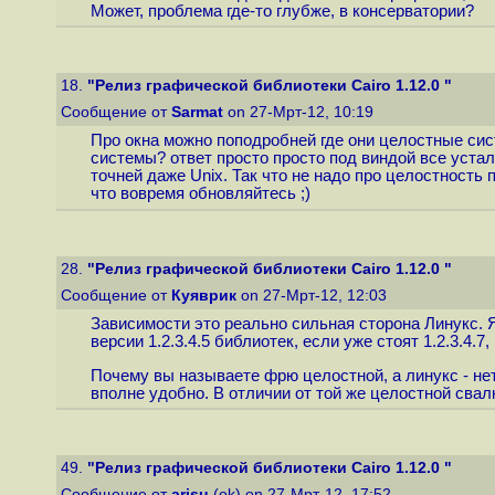
Может, проблема где-то глубже, в консерватории?
18.
"Релиз графической библиотеки Cairo 1.12.0 "
Сообщение от
Sarmat
on 27-Мрт-12, 10:19
Про окна можно поподробней где они целостные сист
системы? ответ просто просто под виндой все устал
точней даже Unix. Так что не надо про целостность 
что вовремя обновляйтесь ;)
28.
"Релиз графической библиотеки Cairo 1.12.0 "
Сообщение от
Куяврик
on 27-Мрт-12, 12:03
Зависимости это реально сильная сторона Линукс. Я
версии 1.2.3.4.5 библиотек, если уже стоят 1.2.3.4.7
Почему вы называете фрю целостной, а линукс - нет
вполне удобно. В отличии от той же целостной свал
49.
"Релиз графической библиотеки Cairo 1.12.0 "
Сообщение от
arisu
(ok) on 27-Мрт-12, 17:52