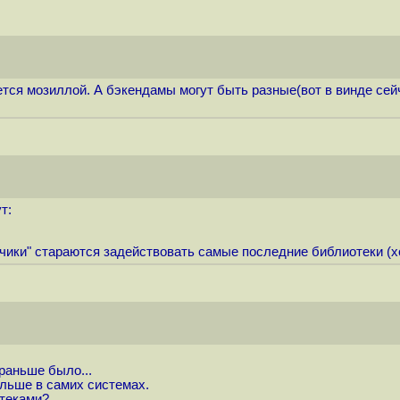
ется мозиллой. А бэкендамы могут быть разные(вот в винде сей
т:
тчики" стараются задействовать самые последние библиотеки (хо
раньше было...
льше в самих системах.
теками?