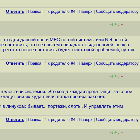
Ответить
|
Правка
|
^ к родителю #4
|
Наверх
|
Cообщить модератору
+
–
/
+3
 что для данной проги MFC не той системы или Net не той
 поставить, что не совсем совпадает с идеологией Linux а
тр что то новое поставить будет некоторой проблемой, ну так
Ответить
|
Правка
|
^ к родителю #4
|
Наверх
|
Cообщить модератору
+
–
/
+6
 целостной системой. Это когда каждая прога тащит за собой
И кладут они их куда левая пятка прогера захочет.
 в линуксах бывает... портежи, слоты. И управлять этим
Ответить
|
Правка
|
^ к родителю #4
|
Наверх
|
Cообщить модератору
+
–
/
+1