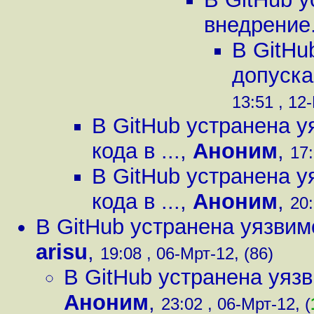
внедрение.
В GitHu
допуска
13:51 , 12
В GitHub устранена 
кода в ...
,
Аноним
,
17:
В GitHub устранена 
кода в ...
,
Аноним
,
20:
В GitHub устранена уязвим
arisu
,
19:08 , 06-Мрт-12, (86)
В GitHub устранена уяз
Аноним
,
23:02 , 06-Мрт-12, (