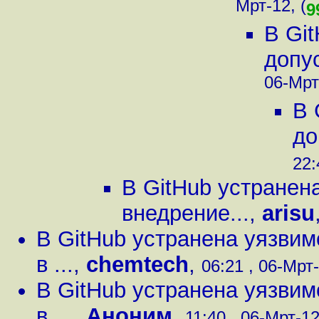
Мрт-12, (
9
В Gi
допу
06-Мрт
В 
до
22:
В GitHub устранен
внедрение...
,
arisu
В GitHub устранена уязви
в ...
,
chemtech
,
06:21 , 06-Мрт-
В GitHub устранена уязви
в ...
,
Аноним
,
11:40 , 06-Мрт-12