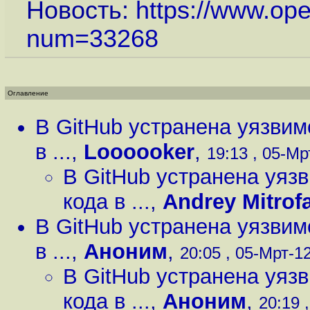
Новость:
https://www.op
num=33268
Оглавление
В GitHub устранена уязви
в ...
,
Loooooker
,
19:13 , 05-Мрт
В GitHub устранена уяз
кода в ...
,
Andrey Mitrof
В GitHub устранена уязви
в ...
,
Аноним
,
20:05 , 05-Мрт-12
В GitHub устранена уяз
кода в ...
,
Аноним
,
20:19 