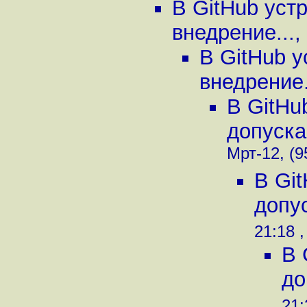
В GitHub уст
внедрение...
,
В GitHub 
внедрение.
В GitHu
допуска
Мрт-12, (9
В Gi
допу
21:18 ,
В 
до
21: