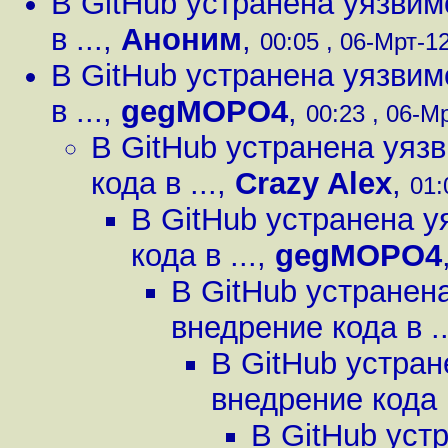
В GitHub устранена уязви
в ...
,
Аноним
,
00:05 , 06-Мрт-12
В GitHub устранена уязви
в ...
,
gegMOPO4
,
00:23 , 06-Мр
В GitHub устранена уяз
кода в ...
,
Crazy Alex
,
01:
В GitHub устранена 
кода в ...
,
gegMOPO4
В GitHub устранен
внедрение кода в ..
В GitHub устра
внедрение кода в
В GitHub уст