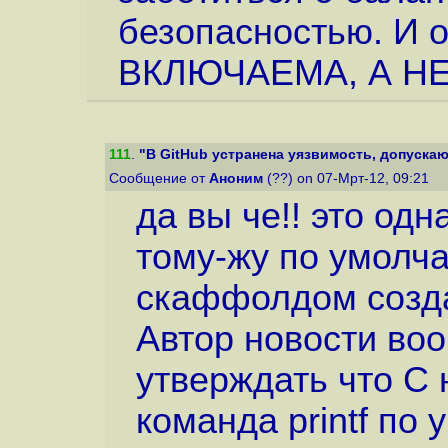
безопасностью. И 
ВКЛЮЧАЕМА, А НЕ
111
.
"В GitHub устранена уязвимость, допускаю
Сообщение от
Аноним
(??) on 07-Мрт-12, 09:21
да вы че!! это одн
тому-жу по умолча
скаффолдом созда
Автор новости воо
утверждать что С н
команда printf по