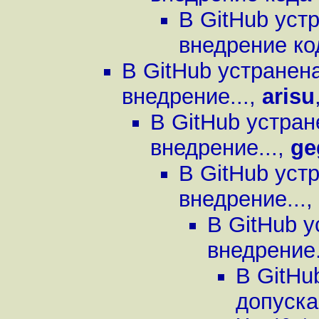
В GitHub уст
внедрение код
В GitHub устранен
внедрение...
,
arisu
В GitHub устра
внедрение...
,
g
В GitHub уст
внедрение...
,
В GitHub 
внедрение.
В GitHu
допуска