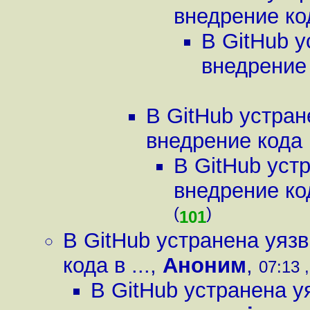
внедрение код
В GitHub 
внедрение 
В GitHub устра
внедрение кода в
В GitHub уст
внедрение код
(
)
101
В GitHub устранена уяз
кода в ...
,
Аноним
,
07:13 
В GitHub устранена 