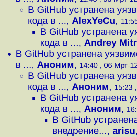
В GitHub устранена уяз
кода в ...
,
AlexYeCu
,
11:5
В GitHub устранена 
кода в ...
,
Andrey Mit
В GitHub устранена уязви
в ...
,
Аноним
,
14:40 , 06-Мрт-12
В GitHub устранена уяз
кода в ...
,
Аноним
,
15:23 
В GitHub устранена 
кода в ...
,
Аноним
,
16:
В GitHub устранен
внедрение...
,
arisu