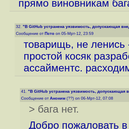
прямо виновникам бага.
32.
"В GitHub устранена уязвимость, допускающая внед
Сообщение от
Псто
on 05-Мрт-12, 23:59
товарищь, не ленись -
простой косяк разраб
ассайментс. расходи
41.
"В GitHub устранена уязвимость, допускающая вн
Сообщение от
Аноним
(??) on 06-Мрт-12, 07:08
> бага нет.
Добро пожаловать в 