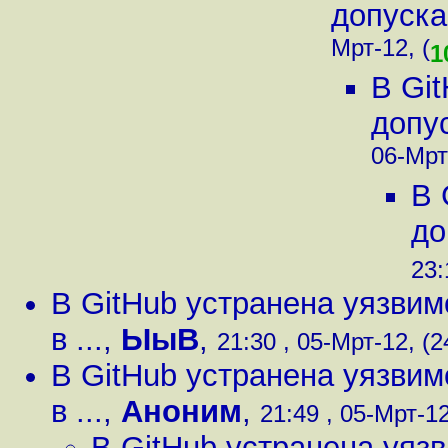
допуска
Мрт-12, (
1
В Gi
допу
06-Мрт
В 
до
23:
В GitHub устранена уязви
в ...
,
ЫыВ
,
21:30 , 05-Мрт-12, (2
В GitHub устранена уязви
в ...
,
Аноним
,
21:49 , 05-Мрт-12
В GitHub устранена уяз