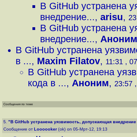
В GitHub устранена 
внедрение...
,
arisu
,
23
В GitHub устранена 
внедрение...
,
Анони
В GitHub устранена уязви
в ...
,
Maxim Filatov
,
11:31 , 0
В GitHub устранена уяз
кода в ...
,
Аноним
,
23:57 
Сообщения по теме
5.
"В GitHub устранена уязвимость, допускающая внедрение к
Сообщение от
Loooooker
(ok) on 05-Мрт-12, 19:13