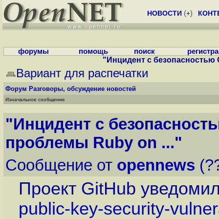
НОВОСТИ
(
+
)
КОНТ
форумы
помощь
поиск
регистр
"Инцидент с безопасностью G
Вариант для распечатки
Форум
Разговоры, обсуждение новостей
Изначальное сообщение
"Инцидент с безопасност
проблемы Ruby on ..."
Сообщение от
opennews
(??
Проект GitHub уведомил
public-key-security-vulnera