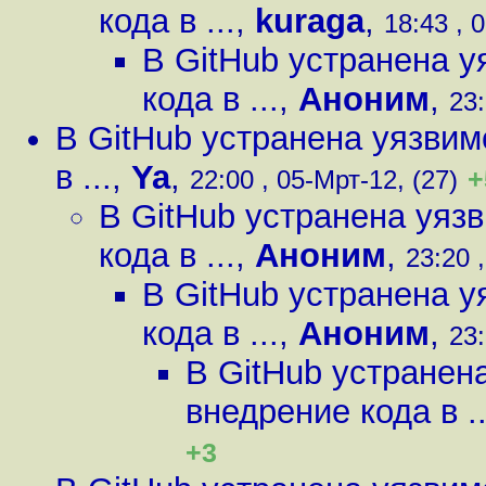
кода в ...
,
kuraga
,
18:43 , 
В GitHub устранена 
кода в ...
,
Аноним
,
23:
В GitHub устранена уязви
в ...
,
Ya
,
+
22:00 , 05-Мрт-12, (27)
В GitHub устранена уяз
кода в ...
,
Аноним
,
23:20 
В GitHub устранена 
кода в ...
,
Аноним
,
23:
В GitHub устранен
внедрение кода в ..
+3