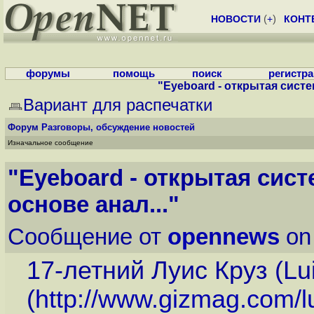
НОВОСТИ
(
+
)
КОНТ
форумы
помощь
поиск
регистр
"Eyeboard - открытая систем
Вариант для распечатки
Форум
Разговоры, обсуждение новостей
Изначальное сообщение
"Eyeboard - открытая сист
основе анал..."
Сообщение от
opennews
on
17-летний Луис Круз (Lu
(
http://www.gizmag.com/lu