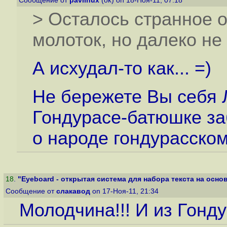
Сообщение от
pavlinux
(ok) on 18-Ноя-11, 07:18
> Осталось странное 
молоток, но далеко не
А исхудал-то как... =)
Не бережете Вы себя Л
Гондурасе-батюшке за
о народе гондурасском
18
.
"Eyeboard - открытая система для набора текста на основе
Сообщение от
слакавод
on 17-Ноя-11, 21:34
Молодчина!!! И из Гонду