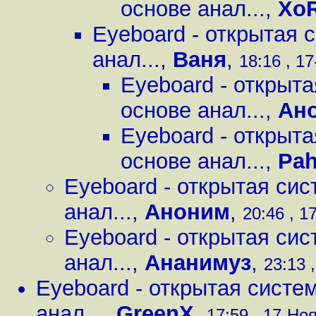
основе анал...
,
Xo
Eyeboard - открытая 
анал...
,
Ваня
,
18:16 , 17
Eyeboard - открыта
основе анал...
,
Ан
Eyeboard - открыта
основе анал...
,
Pah
Eyeboard - открытая сис
анал...
,
Аноним
,
20:46 , 1
Eyeboard - открытая сис
анал...
,
Ананимуз
,
23:13 ,
Eyeboard - открытая систе
анал...
,
GreenX
,
17:59 , 17-Ноя