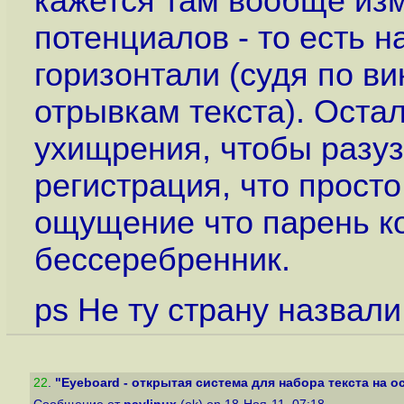
кажется там вообще изм
потенциалов - то есть 
горизонтали (судя по в
отрывкам текста). Оста
ухищрения, чтобы разуз
регистрация, что прост
ощущение что парень ко
бессеребренник.
ps Не ту страну назвал
22
.
"Eyeboard - открытая система для набора текста на ос