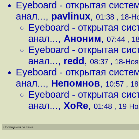
Eyeboard - открытая систе
анал...
,
pavlinux
,
01:38 , 18-Но
Eyeboard - открытая сис
анал...
,
Аноним
,
07:44 , 1
Eyeboard - открытая сис
анал...
,
redd
,
08:37 , 18-Ноя
Eyeboard - открытая систе
анал...
,
Непомнов
,
10:57 , 18
Eyeboard - открытая сис
анал...
,
XoRe
,
01:48 , 19-Но
Сообщения по теме