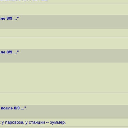
 8/9 ..."
 8/9 ..."
осле 8/9 ..."
 у паровоза, у станции -- зуммер.