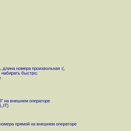
 длина номера произвольная :(,
я набирать быстро;
е
"8" на внешнем операторе
,tT)
е номера прямой на внешнем операторе