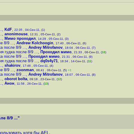
..
,
KdF
,
22:35 , 04-Сен-11, (1)
..
,
anonimouse
,
12:31 , 05-Сен-11, (2)
..
,
Мимо проходил
,
14:29 , 05-Сен-11, (3)
 8/9 ...
,
Andrew Kolchoogin
,
17:40 , 06-Сен-11, (6)
 после 8/9 ...
,
Andrey Mitrofanov
,
18:04 , 06-Сен-11, (7)
 гудка после 8/9 ...
,
Проходил мимо
,
21:33 , 06-Сен-11, (
10
)
 после 8/9 ...
,
Проходил мимо
,
21:31 , 06-Сен-11, (9)
 гудка после 8/9 ...
,
dq0s4y71
,
18:34 , 14-Сен-11, (
11
)
..
,
shakirov
,
17:46 , 05-Сен-11, (4)
 8/9 ...
,
zoonman
,
08:41 , 06-Сен-11, (5)
+1
 после 8/9 ...
,
Andrey Mitrofanov
,
18:07 , 06-Сен-11, (8)
..
,
oborot bolta
,
09:18 , 23-Сен-11, (
12
)
..
,
Анон
,
11:58 , 26-Сен-11, (
13
)
 8/9 ..."
пользовать хотя бы AEL.