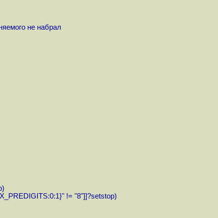
няемого не набрал
p)
{X_PREDIGITS:0:1}" != "8"]]?setstop)