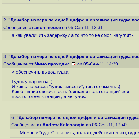
2.
"Донабор номера по одной цифре и организация гудка после
Сообщение от
anonimouse
on 05-Сен-11, 12:31
а как увеличить задержку? а то что то не смог нагуглить
3.
"Донабор номера по одной цифре и организация гудка после
Сообщение от
Мимо проходил
on 05-Сен-11, 14:29
> обеспечить вывод гудка
Гудок у паровоза :)
И как с паровоза "гудок вывести", типа слямзить :)
Как бывший связист, есть "сигнал ответа станции" или
просто "ответ станции", а не гудок.
6.
"Донабор номера по одной цифре и организация гудка п
Сообщение от
Andrew Kolchoogin
on 06-Сен-11, 17:40
Можно и "гудок" говорить, только, действительно, гудок