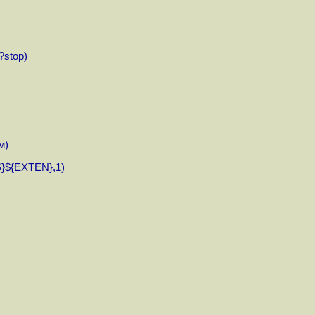
?stop)
м)
}${EXTEN},1)