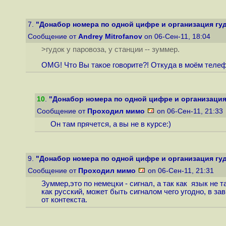
7.
"Донабор номера по одной цифре и организация гудка
Сообщение от
Andrey Mitrofanov
on 06-Сен-11, 18:04
>гудок у паровоза, у станции -- зуммер.
OMG! Что Вы такое говорите?! Откуда в моём теле
10
.
"Донабор номера по одной цифре и организация г
Сообщение от
Проходил мимо
on 06-Сен-11, 21:33
Он там прячется, а вы не в курсе:)
9.
"Донабор номера по одной цифре и организация гудка
Сообщение от
Проходил мимо
on 06-Сен-11, 21:31
Зуммер,это по немецки - сигнал, а так как язык не т
как русский, может быть сигналом чего угодно, в за
от контекста.