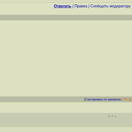
Ответить
|
Правка
|
Cообщить модератору
[
Сортировка по времени
|
RSS
]
+
–
/