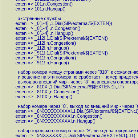
exten => 101,n,Congestion()
exten => 101,n,Hangup()
; экстренные службы
exten => _0[1-4]!,1,Dial(SIP/external/${EXTEN})
exten => _0[1-4]!,n,Congestion()
exten => _0[1-4]!,n,Hangup()
exten => _112!,1,Dial(SIP/external/${EXTEN})
exten => _112!,n,Congestion()
exten => _112!,n,Hangup()
exten => _911!,1,Dial(SIP/external/${EXTEN})
exten => _911!,n,Congestion()
exten => _911!,n,Hangup()
; набор номера между странами через "810", к сожалению,
; и решение на эти номера не сработает - номер придетс
; выход во внешний мир - через "8" на внешнем оператор
exten => _810X!,1,Dial(SIP/external/8${EXTEN:1},,tT)
exten => _810X!,n,Congestion()
exten => _810X!,n,Hangup()
; набор номера через "8", выход во внешний мир - через 
exten => _8NXXXXXXXXX!,1,Dial(SIP/external/8${EXTEN:1},
exten => _8NXXXXXXXXX!,n,Congestion()
exten => _8NXXXXXXXXX!,n,Hangup()
; набор городского номера через "9", выход на городски
exten => _9NXXXXXX!,1,Dial(SIP/external/${EXTEN:1},,tT)