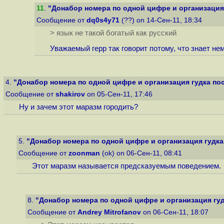
11
.
"Донабор номера по одной цифре и организация г
Сообщение от
dq0s4y71
(??) on 14-Сен-11, 18:34
> язык не такой богатый как русский
Уважаемый герр так говорит потому, что знает нем
4.
"Донабор номера по одной цифре и организация гудка после
Сообщение от
shakirov
on 05-Сен-11, 17:46
Ну и зачем этот маразм городить?
5.
"Донабор номера по одной цифре и организация гудка п
Сообщение от
zoonman
(ok) on 06-Сен-11, 08:41
Этот маразм называется предсказуемым поведением.
8.
"Донабор номера по одной цифре и организация гудка
Сообщение от
Andrey Mitrofanov
on 06-Сен-11, 18:07