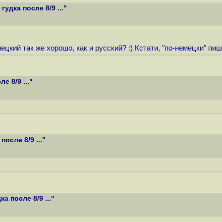
удка после 8/9 ..."
ецкий так же хорошо, как и русский? :) Кстати, "по-немецки" пи
 8/9 ..."
осле 8/9 ..."
 после 8/9 ..."