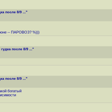
 после 8/9 ..."
фоне -- ПАРОВОЗ? %)))
удка после 8/9 ..."
 после 8/9 ..."
акой богатый
висимости