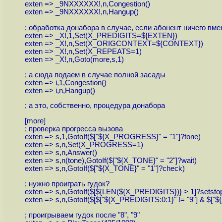
exten => _9NXXXXXX!,n,Congestion()
exten => _9NXXXXXX!,n,Hangup()
; обработка донабора в случае, если абонент ничего вме
exten => _X!,1,Set(X_PREDIGITS=${EXTEN})
exten => _X!,n,Set(X_ORIGCONTEXT=${CONTEXT})
exten => _X!,n,Set(X_REPEATS=1)
exten => _X!,n,Goto(more,s,1)
; а сюда подаем в случае полной засады
exten => i,1,Congestion()
exten => i,n,Hangup()
; а это, собственно, процедура донабора
[more]
; проверка прогресса вызова
exten => s,1,GotoIf($["${X_PROGRESS}" = "1"]?tone)
exten => s,n,Set(X_PROGRESS=1)
exten => s,n,Answer()
exten => s,n(tone),GotoIf($["${X_TONE}" = "2"]?wait)
exten => s,n,GotoIf($["${X_TONE}" = "1"]?check)
; нужно проиграть гудок?
exten => s,n,GotoIf($[${LEN(${X_PREDIGITS})} > 1]?setsto
exten => s,n,GotoIf($[$["${X_PREDIGITS:0:1}" != "9"] & $["$
; проигрываем гудок после "8", "9"