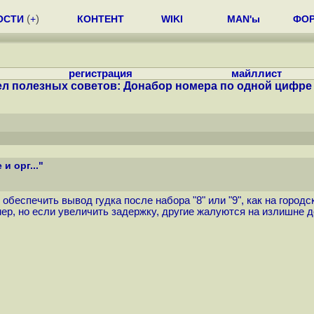
ОСТИ
(
+
)
КОНТЕНТ
WIKI
MAN'ы
ФО
регистрация
майллист
л полезных советов: Донабор номера по одной цифре и 
и орг..."
обеспечить вывод гудка после набора "8" или "9", как на горо
ер, но если увеличить задержку, другие жалуются на излишне д