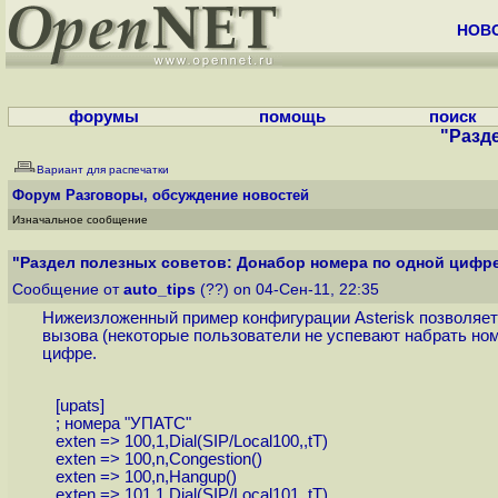
НОВ
форумы
помощь
поиск
"Разде
Вариант для распечатки
Форум
Разговоры, обсуждение новостей
Изначальное сообщение
"Раздел полезных советов: Донабор номера по одной цифре 
Сообщение от
auto_tips
(??) on 04-Сен-11, 22:35
Нижеизложенный пример конфигурации Asterisk позволяет 
вызова (некоторые пользователи не успевают набрать ном
цифре.
[upats]
; номера "УПАТС"
exten => 100,1,Dial(SIP/Local100,,tT)
exten => 100,n,Congestion()
exten => 100,n,Hangup()
exten => 101,1,Dial(SIP/Local101,,tT)