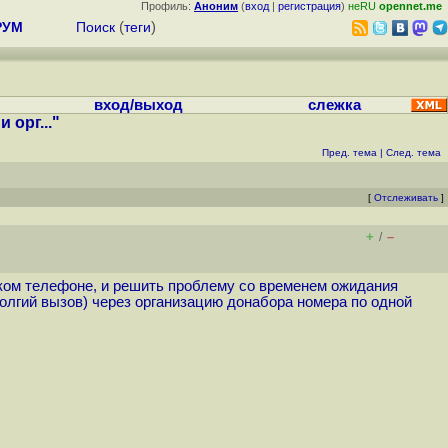
Профиль:
Аноним
(
вход
|
регистрация
)
неRU
opennet.me
РУМ
Поиск
(
теги
)
вход/выход
слежка
орг..."
Пред. тема
|
След. тема
[
Отслеживать
]
+
–
/
дском телефоне, и решить проблему со временем ожидания
олгий вызов) через организацию донабора номера по одной