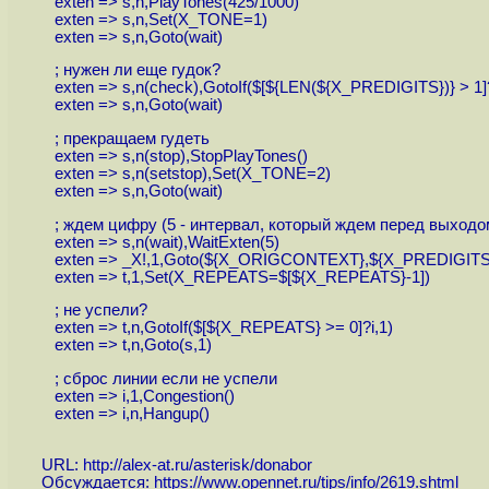
exten => s,n,PlayTones(425/1000)
exten => s,n,Set(X_TONE=1)
exten => s,n,Goto(wait)
; нужен ли еще гудок?
exten => s,n(check),GotoIf($[${LEN(${X_PREDIGITS})} > 1]
exten => s,n,Goto(wait)
; прекращаем гудеть
exten => s,n(stop),StopPlayTones()
exten => s,n(setstop),Set(X_TONE=2)
exten => s,n,Goto(wait)
; ждем цифру (5 - интервал, который ждем перед выходо
exten => s,n(wait),WaitExten(5)
exten => _X!,1,Goto(${X_ORIGCONTEXT},${X_PREDIGITS
exten => t,1,Set(X_REPEATS=$[${X_REPEATS}-1])
; не успели?
exten => t,n,GotoIf($[${X_REPEATS} >= 0]?i,1)
exten => t,n,Goto(s,1)
; сброс линии если не успели
exten => i,1,Congestion()
exten => i,n,Hangup()
URL:
http://alex-at.ru/asterisk/donabor
Обсуждается:
https://www.opennet.ru/tips/info/2619.shtml