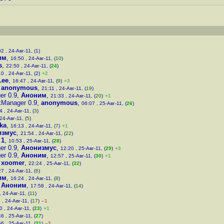
2 , 24-Авг-11, (1)
им
,
16:50 , 24-Авг-11, (
10
)
s
,
22:50 , 24-Авг-11, (
24
)
0 , 24-Авг-11, (2)
+2
Lee
,
16:47 , 24-Авг-11, (
9
)
+3
,
anonymous
,
21:11 , 24-Авг-11, (
19
)
er 0.9
,
Аноним
,
21:33 , 24-Авг-11, (
20
)
+1
kManager 0.9
,
anonymous
,
06:07 , 25-Авг-11, (
26
)
4 , 24-Авг-11, (
3
)
24-Авг-11, (
5
)
ka
,
16:13 , 24-Авг-11, (
7
)
+1
измус
,
21:54 , 24-Авг-11, (
22
)
,
1
,
10:53 , 25-Авг-11, (
28
)
er 0.9
,
Анонизмус
,
12:20 , 25-Авг-11, (
29
)
+3
er 0.9
,
Аноним
,
12:57 , 25-Авг-11, (
30
)
+1
,
xoomer
,
22:24 , 25-Авг-11, (
32
)
7 , 24-Авг-11, (
6
)
им
,
16:24 , 24-Авг-11, (
8
)
,
Аноним
,
17:58 , 24-Авг-11, (
14
)
, 24-Авг-11, (
11
)
 , 24-Авг-11, (
17
)
–1
0 , 24-Авг-11, (
23
)
+1
6 , 25-Авг-11, (
27
)
6 , 25-Авг-11, (
31
)
–2