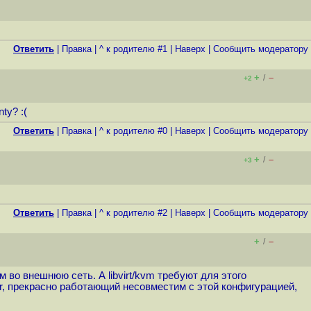
Ответить
|
Правка
|
^ к родителю #1
|
Наверх
|
Cообщить модератору
+
–
/
+2
ty? :(
Ответить
|
Правка
|
^ к родителю #0
|
Наверх
|
Cообщить модератору
+
–
/
+3
Ответить
|
Правка
|
^ к родителю #2
|
Наверх
|
Cообщить модератору
+
–
/
м во внешнюю сеть. А libvirt/kvm требуют для этого
ger, прекрасно работающий несовместим с этой конфигурацией,