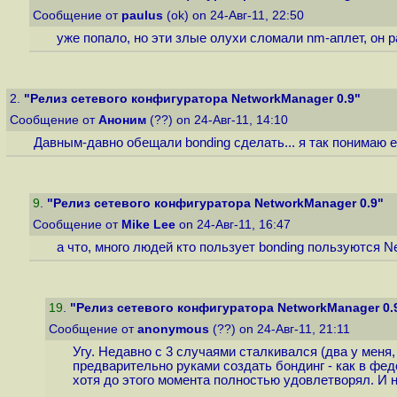
Сообщение от
paulus
(ok) on 24-Авг-11, 22:50
уже попало, но эти злые олухи сломали nm-аплет, он ра
2.
"Релиз сетевого конфигуратора NetworkManager 0.9"
Сообщение от
Аноним
(??) on 24-Авг-11, 14:10
Давным-давно обещали bonding сделать... я так понимаю е
9
.
"Релиз сетевого конфигуратора NetworkManager 0.9"
Сообщение от
Mike Lee
on 24-Авг-11, 16:47
а что, много людей кто пользует bonding пользуются 
19
.
"Релиз сетевого конфигуратора NetworkManager 0.
Сообщение от
anonymous
(??) on 24-Авг-11, 21:11
Угу. Недавно с 3 случаями сталкивался (два у меня,
предварительно руками создать бондинг - как в фед
хотя до этого момента полностью удовлетворял. И н