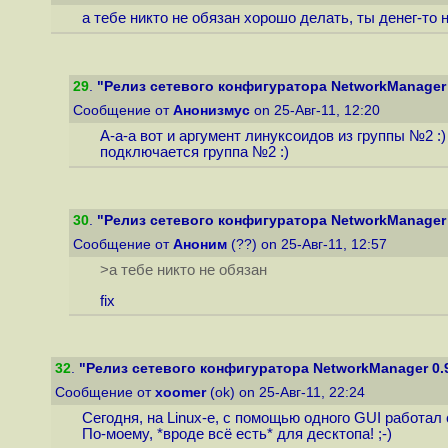
а тебе никто не обязан хорошо делать, ты денег-то н
29
.
"Релиз сетевого конфигуратора NetworkManager 
Сообщение от
Анонизмус
on 25-Авг-11, 12:20
А-а-а вот и аргумент линуксоидов из группы №2 :
подключается группа №2 :)
30
.
"Релиз сетевого конфигуратора NetworkManager 
Сообщение от
Аноним
(??) on 25-Авг-11, 12:57
>а тебе никто не обязан
fix
32
.
"Релиз сетевого конфигуратора NetworkManager 0.
Сообщение от
xoomer
(ok) on 25-Авг-11, 22:24
Сегодня, на Linux-е, с помощью одного GUI работал 
По-моему, *вроде всё есть* для десктопа! ;-)