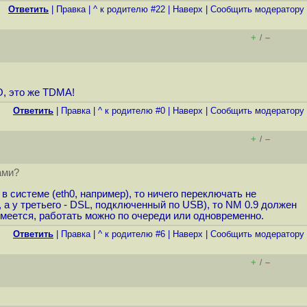
Ответить
|
Правка
|
^ к родителю #22
|
Наверх
|
Cообщить модератору
+
–
/
О, это же TDMA!
Ответить
|
Правка
|
^ к родителю #0
|
Наверх
|
Cообщить модератору
+
–
/
ами?
системе (eth0, например), то ничего переключать не
 а у третьего - DSL, подключенный по USB), то NM 0.9 должен
меется, работать можно по очереди или одновременно.
Ответить
|
Правка
|
^ к родителю #6
|
Наверх
|
Cообщить модератору
+
–
/