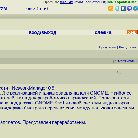
Профиль:
Аноним
(
вход
|
регистрация
)
неRU
opennet.me
РУМ
Поиск
(
теги
)
вход/выход
слежка
Пред. тема
|
След. тема
[
Отслеживать
]
+
–
/
ети - NetworkManager 0.9
..
/) с реализацией индикатора для панели GNOME. Наиболее
телей, так и для разработчиков приложений. Пользователи
влена поддержка GNOME Shell и новой системы индикаторов
а поддержка быстрого переключения между пользовательскими
 апплетов. Представлен переработанны...