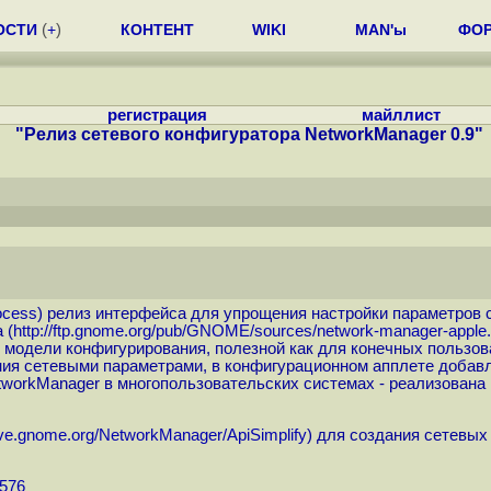
ОСТИ
(
+
)
КОНТЕНТ
WIKI
MAN'ы
ФО
регистрация
майллист
"Релиз сетевого конфигуратора NetworkManager 0.9"
ocess
) релиз интерфейса для упрощения настройки параметров с
 (
http://ftp.gnome.org/pub/GNOME/sources/network-manager-apple.
одели конфигурирования, полезной как для конечных пользова
ния сетевыми параметрами, в конфигурационном апплете доба
tworkManager в многопользовательских системах - реализован
/live.gnome.org/NetworkManager/ApiSimplify
) для создания сетевых
1576