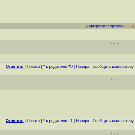
[
Сортировка по времени
|
RSS
]
+
–
/
Ответить
|
Правка
|
^ к родителю #0
|
Наверх
|
Cообщить модератору
+
–
/
Ответить
|
Правка
|
^ к родителю #1
|
Наверх
|
Cообщить модератору
+
–
/