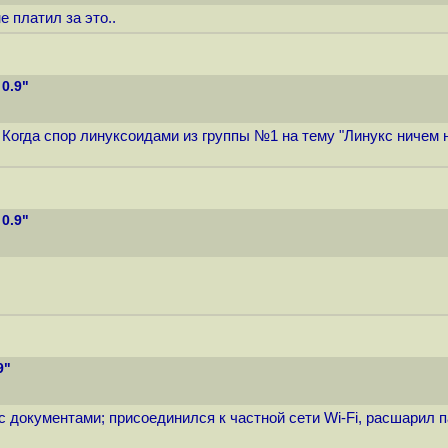
е платил за это..
0.9"
) Когда спор линуксоидами из группы №1 на тему "Линукс ничем н
0.9"
9"
с документами; присоединился к частной сети Wi-Fi, расшарил па