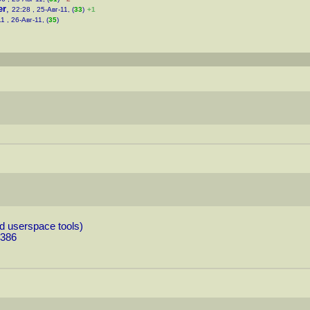
er
,
22:28 , 25-Авг-11, (
33
)
+1
1 , 26-Авг-11, (
35
)
d userspace tools)
i386