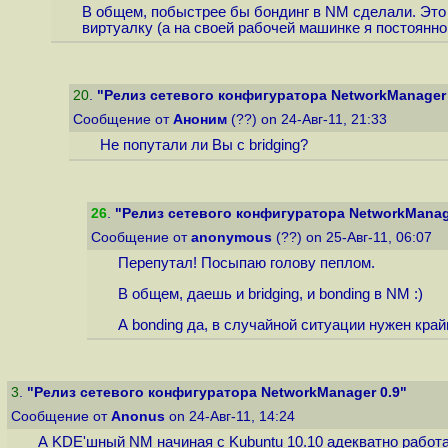
В общем, побыстрее бы бондинг в NM сделали. Это 
виртуалку (а на своей рабочей машинке я постоянно 
20
.
"Релиз сетевого конфигуратора NetworkManager 
Сообщение от
Аноним
(??) on 24-Авг-11, 21:33
Не попутали ли Вы с bridging?
26
.
"Релиз сетевого конфигуратора NetworkManag
Сообщение от
anonymous
(??) on 25-Авг-11, 06:07
Перепутал! Посыпаю голову пеплом.
В общем, даешь и bridging, и bonding в NM :)
А bonding да, в случайной ситуации нужен крайн
3
.
"Релиз сетевого конфигуратора NetworkManager 0.9"
Сообщение от
Anonus
on 24-Авг-11, 14:24
А KDE'шный NM начиная с Kubuntu 10.10 адекватно работа