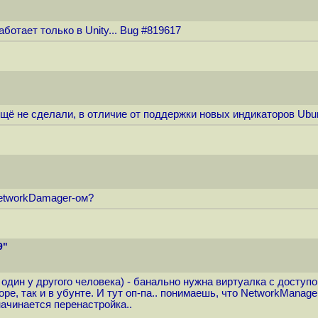
ботает только в Unity... Bug #819617
щё не сделали, в отличие от поддержки новых индикаторов Ubun
NetworkDamager-ом?
9"
 один у другого человека) - банально нужна виртуалка с доступо
оре, так и в убунте. И тут оп-па.. понимаешь, что NetworkMana
ачинается перенастройка..