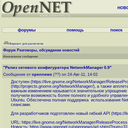
НОВ
форумы
помощь
поиск
Вариант для распечатки
Форум
Разговоры, обсуждение новостей
Изначальное сообщение
"Релиз сетевого конфигуратора NetworkManager 0.9"
Сообщение от
opennews
(??) on 24-Авг-11, 14:02
Доступен (
https://live.gnome.org/NetworkManager/ReleasePr
(
http://projects.gnome.org/NetworkManager
/), а также апплета
важным изменением называется значительное упрощение м
получили возможность более полного и удобного управле
Ubuntu. Обеспечена полная поддержка использования Ne
сеансами.
Для разработчиков подготовлен новый гибкий API (
https:/
URL:
https://live.gnome.org/NetworkManager/ReleaseProcess
Новость:
https://www.opennet.ru/opennews/art.shtml?num=3