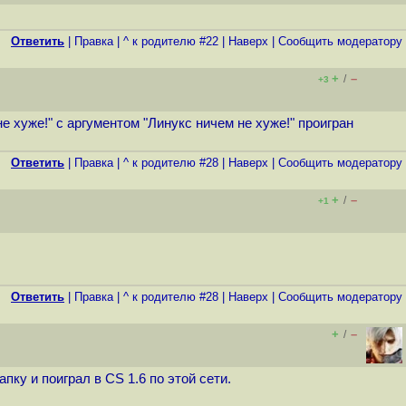
Ответить
|
Правка
|
^ к родителю #22
|
Наверх
|
Cообщить модератору
+
–
/
+3
е хуже!" с аргументом "Линукс ничем не хуже!" проигран
Ответить
|
Правка
|
^ к родителю #28
|
Наверх
|
Cообщить модератору
+
–
/
+1
Ответить
|
Правка
|
^ к родителю #28
|
Наверх
|
Cообщить модератору
+
–
/
пку и поиграл в CS 1.6 по этой сети.