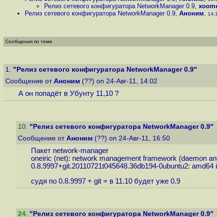
Релиз сетевого конфигуратора NetworkManager 0.9
,
xoom
Релиз сетевого конфигуратора NetworkManager 0.9
,
Аноним
,
14:1
Сообщения по теме
1.
"Релиз сетевого конфигуратора NetworkManager 0.9"
Сообщение от
Аноним
(??) on 24-Авг-11, 14:02
А он попадёт в Убунту 11,10 ?
10
.
"Релиз сетевого конфигуратора NetworkManager 0.9"
Сообщение от
Аноним
(??) on 24-Авг-11, 16:50
Пакет network-manager
oneiric (net): network management framework (daemon an
0.8.9997+git.20110721t045648.36db194-0ubuntu2: amd64 
судя по 0.8.9997 + git = в 11.10 будет уже 0.9
24
.
"Релиз сетевого конфигуратора NetworkManager 0.9"