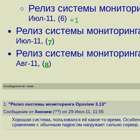
Релиз системы монитори
Июл-11, (6)
+1
Релиз системы мониторинг
Июл-11, (
)
7
Релиз системы мониторинг
Авг-11, (
)
8
Сообщения по теме
1.
"Релиз системы мониторинга Opsview 3.13"
Сообщение от
Аноним
(??) on 29-Июл-11, 11:55
Хорошая система, пользовался ей какое-то время. Особен
сравнению с обычным nagios'ом нагружает сильно сервер.