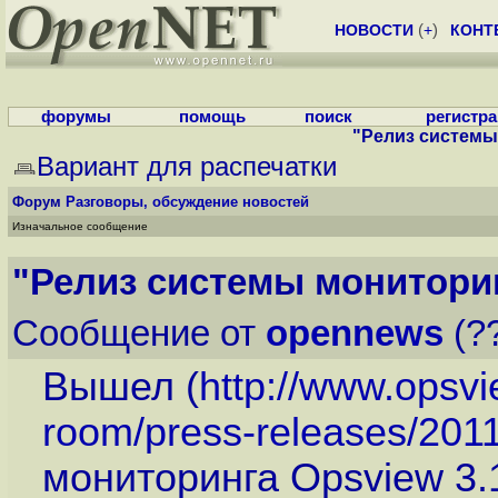
НОВОСТИ
(
+
)
КОНТ
форумы
помощь
поиск
регистр
"Релиз системы
Вариант для распечатки
Форум
Разговоры, обсуждение новостей
Изначальное сообщение
"Релиз системы мониторин
Сообщение от
opennews
(??
Вышел (
http://www.opsv
room/press-releases/2011
мониторинга Opsview 3.1