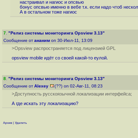
настраивал и нагиос и опсвью
бонус опсвью именно в вебе т.к. если надо чтоб неско
А в остальном тоже нагиос
7
.
"Релиз системы мониторинга Opsview 3.13"
Сообщение от
ананим
on 30-Июл-11, 13:09
>Opsview распространяется под лицензией GPL
opsview mobile идёт со своей какой-то еулой.
8
.
"Релиз системы мониторинга Opsview 3.13"
Сообщение от
Alexey
(??) on 02-Авг-11, 08:23
>Доступность русскоязычной локализации интерфейса;
А где искать эту локализацию?
Архив
|
Удалить