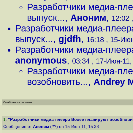
Разработчики медиа-пле
выпуск...
,
Аноним
,
12:02 
Разработчики медиа-плеер
выпуск...
,
gjdfh
,
16:18 , 15-Июн
Разработчики медиа-плеера
anonymous
,
03:34 , 17-Июн-11,
Разработчики медиа-пл
возобновить...
,
Andrey M
Сообщения по теме
1
.
"Разработчики медиа-плеера Boxee планируют возобновит
Сообщение от
Аноним
(??) on 15-Июн-11, 15:38