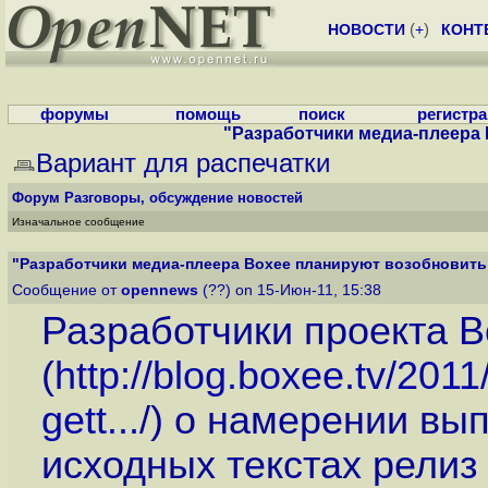
НОВОСТИ
(
+
)
КОНТ
форумы
помощь
поиск
регистр
"Разработчики медиа-плеера 
Вариант для распечатки
Форум
Разговоры, обсуждение новостей
Изначальное сообщение
"Разработчики медиа-плеера Boxee планируют возобновить 
Сообщение от
opennews
(??) on 15-Июн-11, 15:38
Разработчики проекта 
(
http://blog.boxee.tv/201
gett...
/) о намерении вы
исходных текстах релиз