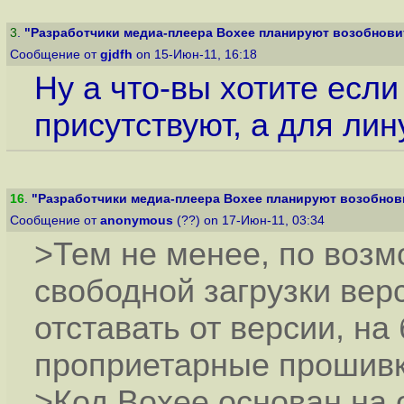
3
.
"Разработчики медиа-плеера Boxee планируют возобновит
Сообщение от
gjdfh
on 15-Июн-11, 16:18
Ну а что-вы хотите если
присутствуют, а для лин
16
.
"Разработчики медиа-плеера Boxee планируют возобнови
Сообщение от
anonymous
(??) on 17-Июн-11, 03:34
>Тем не менее, по возм
свободной загрузки вер
отставать от версии, н
проприетарные прошив
>Код Boxee основан на