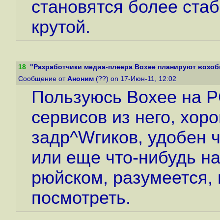
становятся более ста
крутой.
18
.
"Разработчики медиа-плеера Boxee планируют возобн
Сообщение от
Аноним
(??) on 17-Июн-11, 12:02
Пользуюсь Boxee на P
сервисов из него, хо
задр^Wгиков, удобен ч
или еще что-нибудь на
рюйском, разумеется, 
посмотреть.