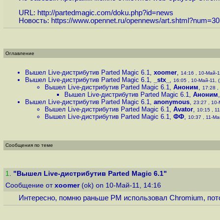
URL:
http://partedmagic.com/doku.php?id=news
Новость:
https://www.opennet.ru/opennews/art.shtml?num=3
Оглавление
Вышел Live-дистрибутив Parted Magic 6.1
,
xoomer
,
14:16 , 10-Май-11
Вышел Live-дистрибутив Parted Magic 6.1
,
_stx_
,
16:05 , 10-Май-11, (
Вышел Live-дистрибутив Parted Magic 6.1
,
Аноним
,
17:28 ,
Вышел Live-дистрибутив Parted Magic 6.1
,
Аноним
Вышел Live-дистрибутив Parted Magic 6.1
,
anonymous
,
23:27 , 10-
Вышел Live-дистрибутив Parted Magic 6.1
,
Avator
,
10:15 , 11
Вышел Live-дистрибутив Parted Magic 6.1
,
ФФ
,
10:37 , 11-Ма
Сообщения по теме
1
.
"Вышел Live-дистрибутив Parted Magic 6.1"
Сообщение от
xoomer
(ok) on 10-Май-11, 14:16
Интересно, помню раньше PM использовал Chromium, потом - 