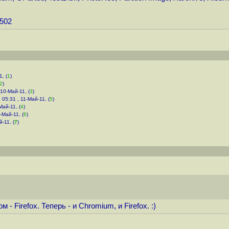
0502
, (
1
)
2
)
 10-Май-11, (
3
)
,
05:31 , 11-Май-11, (
5
)
Май-11, (
4
)
-Май-11, (
6
)
й-11, (
7
)
Firefox. Теперь - и Chromium, и Firefox. :)