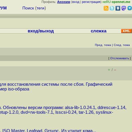
Профиль:
Аноним
(
вход
|
регистрация
)
неRU
opennet.me
РУМ
Поиск
(
теги
)
вход/выход
слежка
Пред. тема
|
След. тема
[
Отслеживать
]
+
–
/
а для восстановления системы после сбоя. Графический
ер iso-образа
Обновлены версии программ: alsa-lib-1.0.24.1, ddrescue-1.14,
tup-1.2.0, dvd+rw-tools-7.1, lsscsi-0.24, tar-1.26, syslinux-
 ISO Master, Leafpad, Grsync. Из утилит кома...