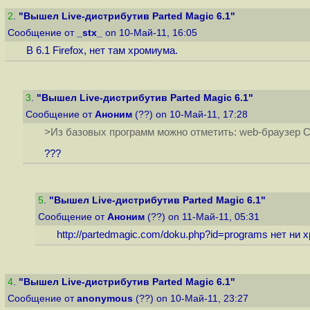
2
.
"Вышел Live-дистрибутив Parted Magic 6.1"
Сообщение от
_stx_
on 10-Май-11, 16:05
В 6.1 Firefox, нет там хромиума.
3
.
"Вышел Live-дистрибутив Parted Magic 6.1"
Сообщение от
Аноним
(??) on 10-Май-11, 17:28
>Из базовых программ можно отметить: web-браузер 
???
5
.
"Вышел Live-дистрибутив Parted Magic 6.1"
Сообщение от
Аноним
(??) on 11-Май-11, 05:31
http://partedmagic.com/doku.php?id=programs
нет ни 
4
.
"Вышел Live-дистрибутив Parted Magic 6.1"
Сообщение от
anonymous
(??) on 10-Май-11, 23:27