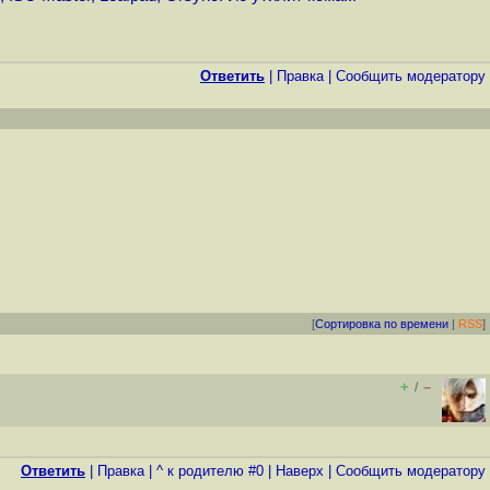
Ответить
|
Правка
|
Cообщить модератору
[
Сортировка по времени
|
RSS
]
+
–
/
Ответить
|
Правка
|
^ к родителю #0
|
Наверх
|
Cообщить модератору