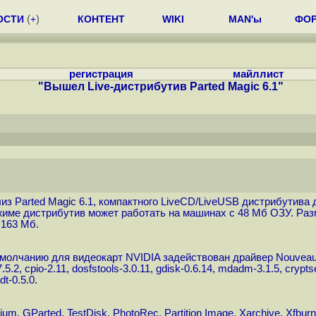
ОСТИ
(
+
)
КОНТЕНТ
WIKI
MAN'ы
ФО
регистрация
майллист
"Вышел Live-дистрибутив Parted Magic 6.1"
лиз Parted Magic 6.1, компактного LiveCD/LiveUSB дистрибутив
име дистрибутив может работать на машинах с 48 Мб ОЗУ. Разм
 163 Мб.
 умолчанию для видеокарт NVIDIA задействован драйвер Nouveau. 
7.5.2, cpio-2.11, dosfstools-3.0.11, gdisk-0.6.14, mdadm-3.1.5, cryptse
dt-0.5.0.
GParted, TestDisk, PhotoRec, Partition Image, Xarchive, Xfburn,