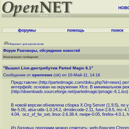
НОВ
форумы
помощь
поиск
Вариант для распечатки
Форум
Разговоры, обсуждение новостей
Изначальное сообщение
"Вышел Live-дистрибутив Parted Magic 6.1"
Сообщение от
opennews
(ok) on 10-Май-11, 14:16
Представлен (
http://partedmagic.com/doku.php?id=news
) ре
интерфейс основан на окружении Xfce. В минимальном реж
(
http://downloads.sourceforge.net/partedmagic/pmagic-6.1.iso
)
В новой версии обновлена сборка X.Org Server (1.9.5), по
file-5.05, alsa-utils-1.0.24.2, dmidecode-2.11, fuse-2.8.5, mc-4.
4.04, ocz_sf_fw_set, linux-2.6.38.4, nwipe-0.05, firefox-4.0.1, h
Из базовых программ можно отметить: web-браузер Chromium, 