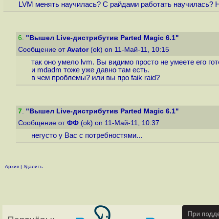
LVM менять научилась? С райдами работать научилась? Н
6
.
"Вышел Live-дистрибутив Parted Magic 6.1"
Сообщение от
Avator
(ok) on 11-Май-11, 10:15
так оно умело lvm. Вы видимо просто не умеете его гот
и mdadm тоже уже давно там есть.
в чем проблемы? или вы про faik raid?
7
.
"Вышел Live-дистрибутив Parted Magic 6.1"
Сообщение от
ФФ
(ok) on 11-Май-11, 10:37
негусто у Вас с потребностями...
Архив
|
Удалить