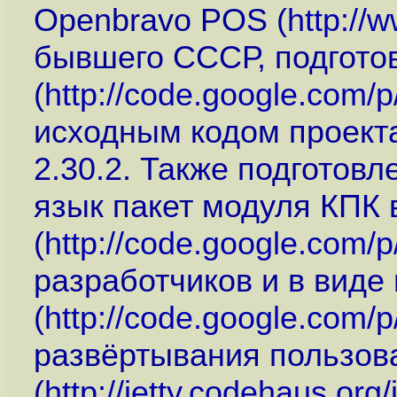
Openbravo POS (
http://
бывшего СССР, подгото
(
http://code.google.com/
исходным кодом проект
2.30.2. Также подготов
язык пакет модуля КПК 
(
http://code.google.com/
разработчиков и в виде 
(
http://code.google.com/
развёртывания пользова
(
http://jetty.codehaus.org/j