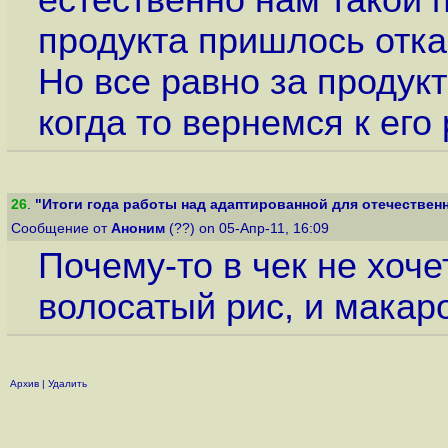
естественно нам такой 
продукта пришлось отка
Но все равно за продук
когда то вернемся к его
26
.
"Итоги года работы над адаптированной для отечественн
Сообщение от
Аноним
(??) on 05-Апр-11, 16:09
Почему-то в чек не хоче
волосатый рис, и макар
Архив
|
Удалить