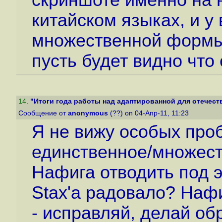
скриншоте именно на н
китайском языках, и у
множественной формы 
пусть будет видно что 
14
.
"Итоги года работы над адаптированной для отечеств
Сообщение от
anonymous
(??) on 04-Апр-11, 11:23
Я не вижу особых про
единственное/множест
Нафига отводить под э
Stax'а радовало? Наф
- исправляй, делай об