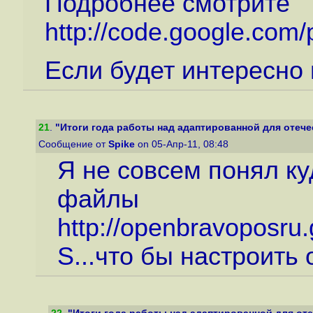
Подробнее смотрите
http://code.google.com
Если будет интересно 
21
.
"Итоги года работы над адаптированной для отечес
Сообщение от
Spike
on 05-Апр-11, 08:48
Я не совсем понял к
файлы
http://openbravoposru.
S...
что бы настроить 