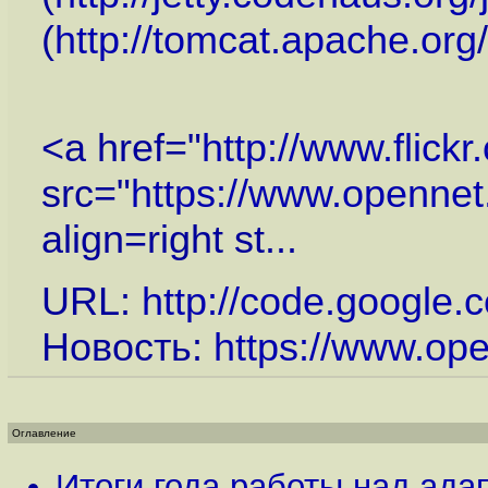
(
http://tomcat.apache.org
<a href="
http://www.flic
src="
https://www.openne
align=right st...
URL:
http://code.google.
Новость:
https://www.op
Оглавление
Итоги года работы над ада