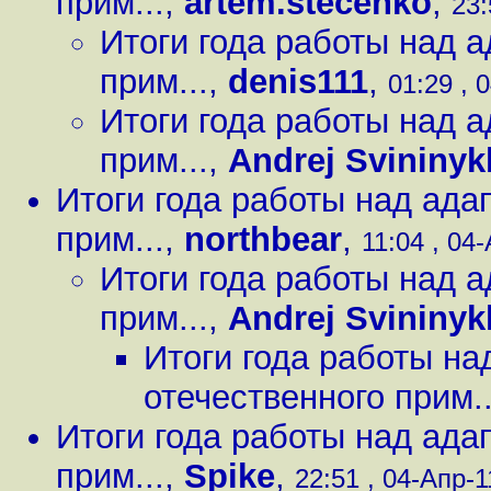
прим...
,
artem.stecenko
,
23:
Итоги года работы над 
прим...
,
denis111
,
01:29 , 
Итоги года работы над 
прим...
,
Andrej Svininyk
Итоги года работы над ада
прим...
,
northbear
,
11:04 , 04-
Итоги года работы над 
прим...
,
Andrej Svininyk
Итоги года работы на
отечественного прим..
Итоги года работы над ада
прим...
,
Spike
,
22:51 , 04-Апр-11