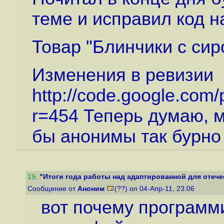
теме и исправил код н
Товар "Блинчики с сир
Изменения в ревизии
http://code.google.com/
r=454
Теперь думаю, м
бы анонимы так бурно 
19
.
"Итоги года работы над адаптированной для отечес
Сообщение от
Аноним
(??) on 04-Апр-11, 23:06
вот почему программ