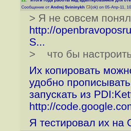
22
.
"Итоги года работы над адаптированной для оте
Сообщение от
Andrej Svininykh
(ok) on 05-Апр-11, 1
> Я не совсем поня
http://openbravoposru
S...
> что бы настроить
Их копировать можн
удобно прописывать 
запускать из PDI:Ket
http://code.google.co
Я тестировал их на