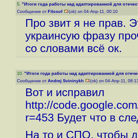
5
.
"Итоги года работы над адаптированной для отечест
Сообщение от
Filosof
(ok) on 04-Апр-11, 00:10
Про звит я не прав. 
украинсую фразу проч
со словами всё ок.
10
.
"Итоги года работы над адаптированной для отечес
Сообщение от
Andrej Svininykh
(ok) on 04-Апр-11, 08:
Вот и исправил
http://code.google.com
r=453
Будет что в сл
На то и СПО, чтобы д