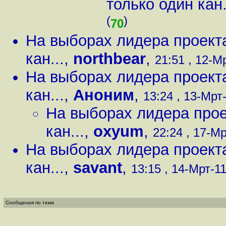
только один кан.
(
)
70
На выборах лидера проекта
кан...
,
northbear
,
21:51 , 12-Мр
На выборах лидера проекта
кан...
,
Аноним
,
13:24 , 13-Мрт-
На выборах лидера прое
кан...
,
oxyum
,
22:24 , 17-Мр
На выборах лидера проекта
кан...
,
savant
,
13:15 , 14-Мрт-11
Сообщения по теме