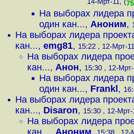
14-Мрт-11, (
75
На выборах лидера пр
один кан...
,
Аноним
,
На выборах лидера проекта
кан...
,
emg81
,
15:22 , 12-Мрт-11
На выборах лидера прое
кан...
,
Анон
,
15:30 , 12-Мрт-
На выборах лидера пр
один кан...
,
Frankl
,
16:
На выборах лидера проекта
кан...
,
Disaron
,
15:30 , 12-Мрт-1
На выборах лидера прое
кан...
,
Аноним
,
15:38 , 12-