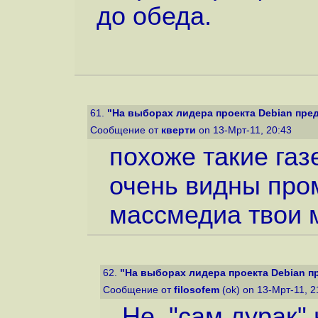
до обеда.
61.
"На выборах лидера проекта Debian предс
Сообщение от
кверти
on 13-Мрт-11, 20:43
похоже такие газ
очень видны про
массмедиа твои 
62.
"На выборах лидера проекта Debian пр
Сообщение от
filosofem
(ok) on 13-Мрт-11, 
Не, "сам дурак"