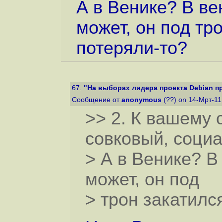
А в Венике? В ве
может, он под тр
потеряли-то?
67.
"На выборах лидера проекта Debian пр
Сообщение от
anonymous
(??) on 14-Мрт-11
>> 2. К вашему 
совковый, соци
> А в Венике? В
может, он под
> трон закатилс