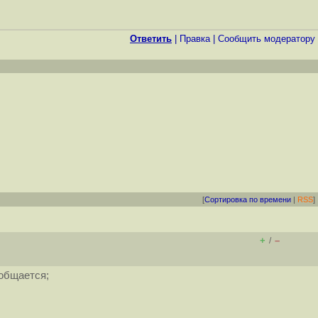
Ответить
|
Правка
|
Cообщить модератору
[
Сортировка по времени
|
RSS
]
+
–
/
общается;