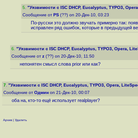
5
.
"Уязвимости с ISC DHCP, Eucalyptus, TYPO3, Opera,
Сообщение от
PS
(??) on 20-Дек-10, 03:23
По-русски это должно звучать примерно так: поя
исправлен ряд ошибок, которые в предыдущей ве
6
.
"Уязвимости с ISC DHCP, Eucalyptus, TYPO3, Opera, Lite
Сообщение от
z
(??) on 20-Дек-10, 11:50
непонятен смысл слова prior или как?
7
.
"Уязвимости с ISC DHCP, Eucalyptus, TYPO3, Opera, LiteSpee
Сообщение от
Одмин
on 21-Дек-10, 00:07
оба на, кто-то ещё использует realplayer?
Архив
|
Удалить