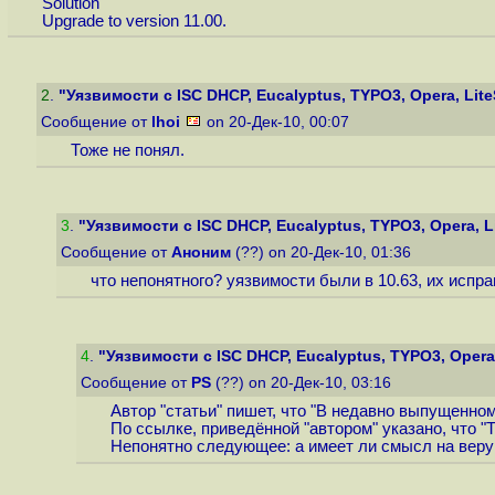
Solution
Upgrade to version 11.00.
2
.
"Уязвимости с ISC DHCP, Eucalyptus, TYPO3, Opera, Lite
Сообщение от
lhoi
on 20-Дек-10, 00:07
Тоже не понял.
3
.
"Уязвимости с ISC DHCP, Eucalyptus, TYPO3, Opera, Li
Сообщение от
Аноним
(??) on 20-Дек-10, 01:36
что непонятного? уязвимости были в 10.63, их испра
4
.
"Уязвимости с ISC DHCP, Eucalyptus, TYPO3, Opera,
Сообщение от
PS
(??) on 20-Дек-10, 03:16
Автор "статьи" пишет, что "В недавно выпущенном
По ссылке, приведённой "автором" указано, что "The vu
Непонятно следующее: а имеет ли смысл на веру 