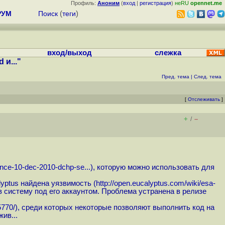
Профиль:
Аноним
(
вход
|
регистрация
)
неRU
opennet.me
РУМ
Поиск
(
теги
)
вход/выход
слежка
 и..."
Пред. тема
|
След. тема
[
Отслеживать
]
+
–
/
nce-10-dec-2010-dchp-se...
), которую можно использовать для
yptus найдена уязвимость (
http://open.eucalyptus.com/wiki/esa-
 систему под его аккаунтом. Проблема устранена в релизе
5770
/), среди которых некоторые позволяют выполнить код на
ив...