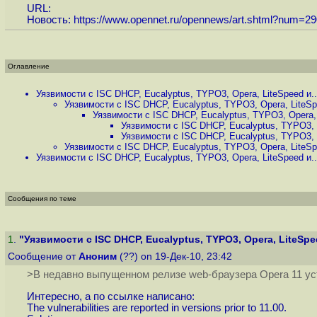
URL:
Новость:
https://www.opennet.ru/opennews/art.shtml?num=2
Оглавление
Уязвимости с ISC DHCP, Eucalyptus, TYPO3, Opera, LiteSpeed и..
Уязвимости с ISC DHCP, Eucalyptus, TYPO3, Opera, LiteSpe
Уязвимости с ISC DHCP, Eucalyptus, TYPO3, Opera, 
Уязвимости с ISC DHCP, Eucalyptus, TYPO3, O
Уязвимости с ISC DHCP, Eucalyptus, TYPO3, O
Уязвимости с ISC DHCP, Eucalyptus, TYPO3, Opera, LiteSpe
Уязвимости с ISC DHCP, Eucalyptus, TYPO3, Opera, LiteSpeed и..
Сообщения по теме
1
.
"Уязвимости с ISC DHCP, Eucalyptus, TYPO3, Opera, LiteSpee
Сообщение от
Аноним
(??) on 19-Дек-10, 23:42
>В недавно выпущенном релизе web-браузера Opera 11 ус
Интересно, а по ссылке написано:
The vulnerabilities are reported in versions prior to 11.00.