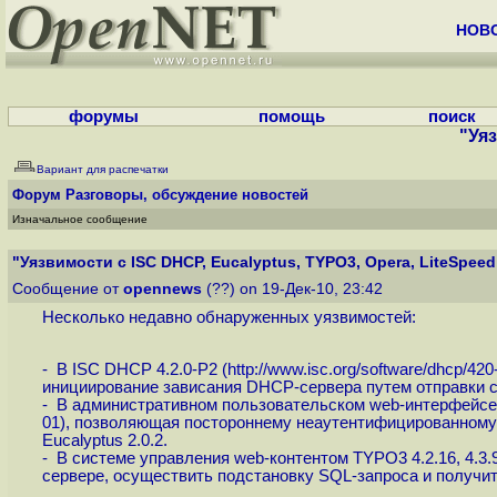
НОВ
форумы
помощь
поиск
"Уяз
Вариант для распечатки
Форум
Разговоры, обсуждение новостей
Изначальное сообщение
"Уязвимости с ISC DHCP, Eucalyptus, TYPO3, Opera, LiteSpeed 
Сообщение от
opennews
(??) on 19-Дек-10, 23:42
Несколько недавно обнаруженных уязвимостей:
- В ISC DHCP 4.2.0-P2 (
http://www.isc.org/software/dhcp/420
инициирование зависания DHCP-сервера путем отправки 
- В административном пользовательском web-интерфейсе д
01
), позволяющая постороннему неаутентифицированному 
Eucalyptus 2.0.2.
- В системе управления web-контентом TYPO3 4.2.16, 4.3.9
сервере, осуществить подстановку SQL-запроса и получит