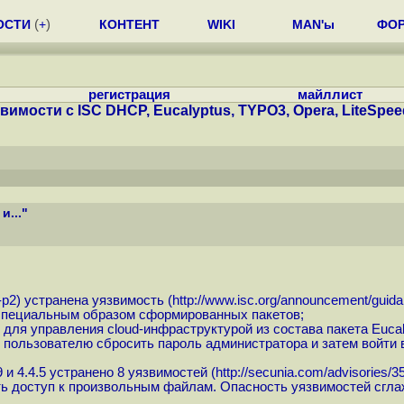
ОСТИ
(
+
)
КОНТЕНТ
WIKI
MAN'ы
ФО
регистрация
майллист
вимости с ISC DHCP, Eucalyptus, TYPO3, Opera, LiteSpeed
и..."
-p2
) устранена уязвимость (
http://www.isc.org/announcement/guida
специальным образом сформированных пакетов;
ля управления cloud-инфраструктурой из состава пакета Eucal
пользователю сбросить пароль администратора и затем войти в
 и 4.4.5 устранено 8 уязвимостей (
http://secunia.com/advisories/3
ь доступ к произвольным файлам. Опасность уязвимостей сглаж