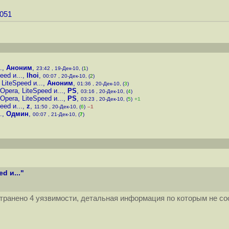
9051
.
,
Аноним
,
23:42 , 19-Дек-10, (
1
)
ed и...
,
lhoi
,
00:07 , 20-Дек-10, (
2
)
LiteSpeed и...
,
Аноним
,
01:36 , 20-Дек-10, (
3
)
pera, LiteSpeed и...
,
PS
,
03:16 , 20-Дек-10, (
4
)
pera, LiteSpeed и...
,
PS
,
03:23 , 20-Дек-10, (
5
)
+1
ed и...
,
z
,
11:50 , 20-Дек-10, (
6
)
–1
.
,
Одмин
,
00:07 , 21-Дек-10, (
7
)
d и..."
транено 4 уязвимости, детальная информация по которым не со