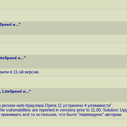
Speed и..."
teSpeed и..."
вили в 11-ой версии.
 LiteSpeed и..."
 релизе web-браузера Opera 11 устранено 4 уязвимости".
lnerabilities are reported in versions prior to 11.00. Solution: Upg
принимать всё то остальное, что было "переведено" автором.