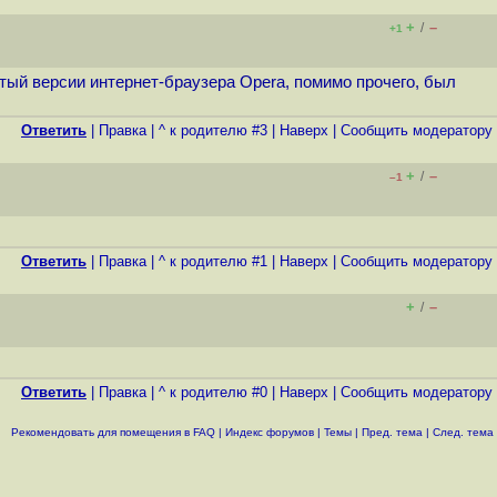
+
–
/
+1
тый версии интернет-браузера Opera, помимо прочего, был
Ответить
|
Правка
|
^ к родителю #3
|
Наверх
|
Cообщить модератору
+
–
/
–1
Ответить
|
Правка
|
^ к родителю #1
|
Наверх
|
Cообщить модератору
+
–
/
Ответить
|
Правка
|
^ к родителю #0
|
Наверх
|
Cообщить модератору
Рекомендовать для помещения в FAQ
|
Индекс форумов
|
Темы
|
Пред. тема
|
След. тема