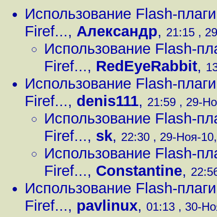
Использование Flash-плаги
Firef...
,
Александр
,
21:15 , 2
Использование Flash-пл
Firef...
,
RedEyeRabbit
,
13
Использование Flash-плаги
Firef...
,
denis111
,
21:59 , 29-Но
Использование Flash-пл
Firef...
,
sk
,
22:30 , 29-Ноя-10,
Использование Flash-пл
Firef...
,
Constantine
,
22:56
Использование Flash-плаги
Firef...
,
pavlinux
,
01:13 , 30-Но