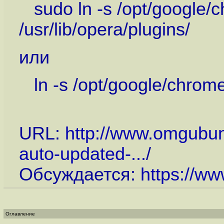
sudo ln -s /opt/google/c
/usr/lib/opera/plugins/
или
ln -s /opt/google/chrome/
URL:
http://www.omgubun
auto-updated-...
/
Обсуждается:
https://ww
Оглавление