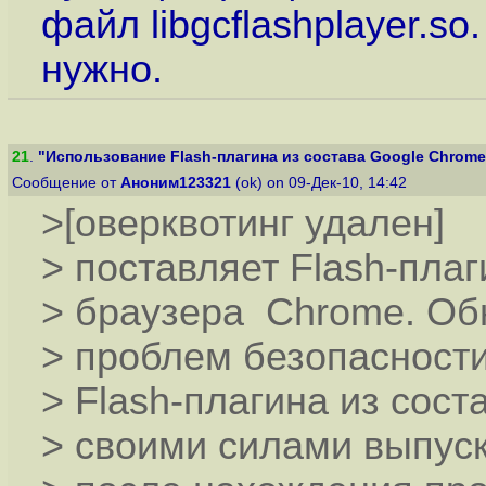
файл libgcflashplayer.s
нужно.
21
.
"Использование Flash-плагина из состава Google Chrome в
Сообщение от
Аноним123321
(ok) on 09-Дек-10, 14:42
>[оверквотинг удален]
> поставляет Flash-плаг
> браузера Chrome. Об
> проблем безопасност
> Flash-плагина из сос
> своими силами выпуск