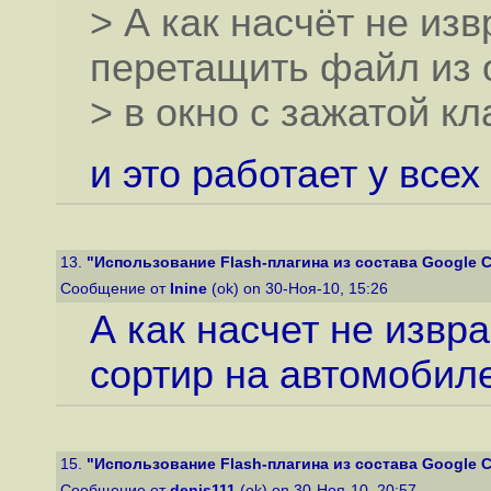
> А как насчёт не из
перетащить файл из 
> в окно с зажатой к
и это работает у всех
13.
"Использование Flash-плагина из состава Google Ch
Сообщение от
Inine
(ok) on 30-Ноя-10, 15:26
А как насчет не извр
сортир на автомобил
15.
"Использование Flash-плагина из состава Google Ch
Сообщение от
denis111
(ok) on 30-Ноя-10, 20:57