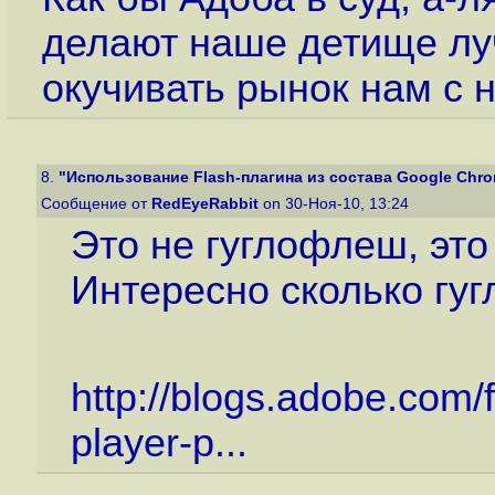
делают наше детище лу
окучивать рынок нам с н
8.
"Использование Flash-плагина из состава Google Chrome
Сообщение от
RedEyeRabbit
on 30-Ноя-10, 13:24
Это не гуглофлеш, это 
Интересно сколько гуг
http://blogs.adobe.com/
player-p...