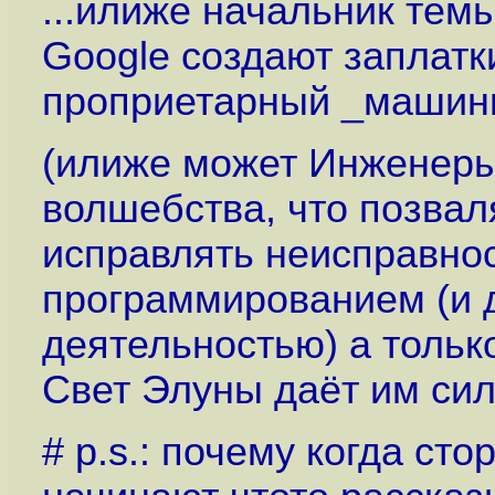
...илиже начальник тем
Google создают заплатк
проприетарный _машинн
(илиже может Инженеры
волшебства, что позва
исправлять неисправнос
программированием (и 
деятельностью) а тольк
Свет Элуны даёт им си
# p.s.: почему когда сто