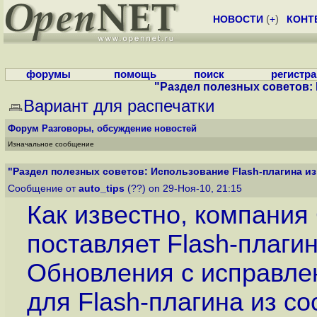
НОВОСТИ
(
+
)
КОНТ
форумы
помощь
поиск
регистр
"Раздел полезных советов: И
Вариант для распечатки
Форум
Разговоры, обсуждение новостей
Изначальное сообщение
"Раздел полезных советов: Использование Flash-плагина из 
Сообщение от
auto_tips
(??) on 29-Ноя-10, 21:15
Как известно, компания
поставляет Flash-плаги
Обновления с исправле
для Flash-плагина из с