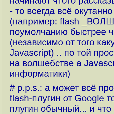
начинают чтото рассказ
- то всегда всё окутан
(например: flash _ВОЛ
поумолчанию быстрее че
(независимо от того ка
Javascript) .. по той пр
на волшебстве а Javascr
информатики)
# p.p.s.: а может всё п
flash-плугин от Google т
плугин обычный... и чт