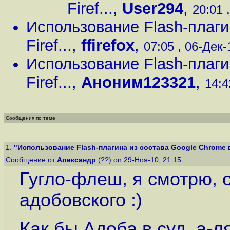
Firef...
,
User294
,
20:01 
Использование Flash-плаги
Firef...
,
ffirefox
,
07:05 , 06-Дек-1
Использование Flash-плаги
Firef...
,
Аноним123321
,
14:4
Сообщения по теме
1.
"Использование Flash-плагина из состава Google Chrome в F
Сообщение от
Александр
(??) on 29-Ноя-10, 21:15
Гугло-флеш, я смотрю,
адобовского :)
Как бы Адоба в суд, а-л