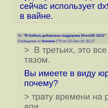
сейчас использует dx
в вайне.
34.
"В Gallium добавлена поддержка Direct3D 10/11"
Сообщение от
Аноним
(??) on 22-Сен-10, 01:27
> В третьих, это вс
тазом.
Вы имеете в виду ю
почему?
> трату времени на 
апи.