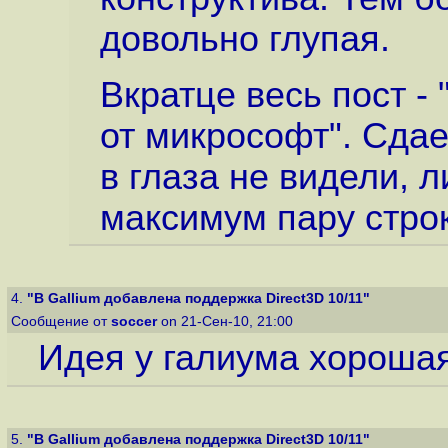
довольно глупая.
Вкратце весь пост -
от микрософт". Сдае
в глаза не видели, 
максимум пару строк
4.
"В Gallium добавлена поддержка Direct3D 10/11"
Сообщение от
soccer
on 21-Сен-10, 21:00
Идея у галиума хорошая.
5.
"В Gallium добавлена поддержка Direct3D 10/11"