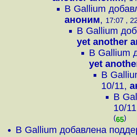
В Gallium добав
аноним
,
17:07 , 2
В Gallium до
yet another 
В Gallium 
yet anoth
В Galli
10/11
,
а
В Ga
10/11
(
)
65
В Gallium добавлена подде