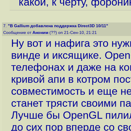
какой, к чёрту, форони
7.
"В Gallium добавлена поддержка Direct3D 10/11"
Сообщение от
Аноним
(??) on 21-Сен-10, 21:21
Ну вот и нафига это нуж
винде и иксящике. OpenG
телефонах и даже на ко
кривой апи в котром по
совместимость и еще не
станет трясти своими п
Лучше бы OpenGL пилил
до сих пор вперде со св