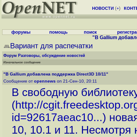
НОВОСТИ
(
+
)
КОНТ
форумы
помощь
поиск
регистр
"В Gallium добавл
Вариант для распечатки
Форум
Разговоры, обсуждение новостей
Изначальное сообщение
"В Gallium добавлена поддержка Direct3D 10/11"
Сообщение от
opennews
on 21-Сен-10, 20:11
В свободную библиотек
(
http://cgit.freedesktop.
id=92617aeac10...
) нова
10, 10.1 и 11. Несмотря 