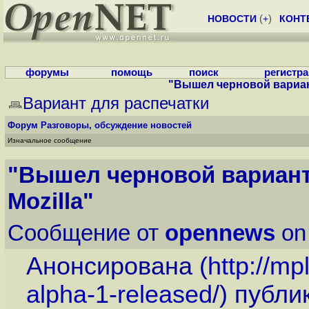
НОВОСТИ
(
+
)
КОНТ
форумы
помощь
поиск
регистр
"Вышел черновой вариан
Вариант для распечатки
Форум
Разговоры, обсуждение новостей
Изначальное сообщение
"Вышел черновой вариант
Mozilla"
Сообщение от
opennews
on
Анонсирована (
http://mp
alpha-1-released
/) публ