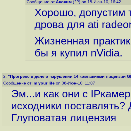
Сообщение от
Аноним
(??) on 18-Июн-10, 16:42
Хорошо, допустим т
дрова для ati rade
Жизненная практик
бы я купил nVidia.
2.
"Прогресс в деле о нарушении 14 компаниями лицензии G
Сообщение от
Im your life
on 08-Июн-10, 11:07
Эм...и как они с IPкаме
исходники поставлять? 
Глуповатая лицензия