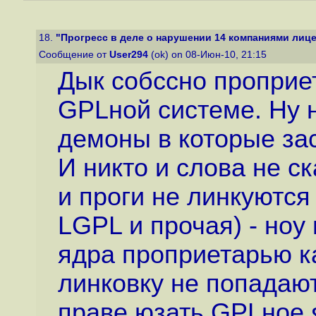
18.
"Прогресс в деле о нарушении 14 компаниями лице
Сообщение от
User294
(ok) on 08-Июн-10, 21:15
Дык собссно проприе
GPLной системе. Ну 
демоны в которые зас
И никто и слова не с
и проги не линкуются
LGPL и прочая) - но
ядра проприетарью к
линковку не попадаю
праве юзать GPLное 