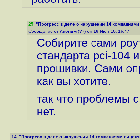
25
.
"Прогресс в деле о нарушении 14 компаниями
Сообщение от
Аноним
(??) on 18-Июн-10, 16:47
Собирите сами роу
стандарта pci-104 
прошивки. Сами опр
как вы хотите.
так что проблемы 
нет.
14.
"Прогресс в деле о нарушении 14 компаниями лиценз