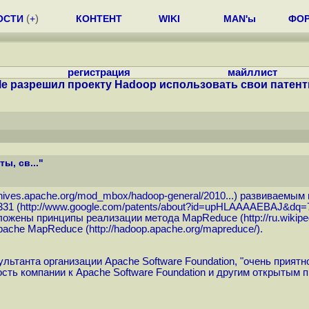
ОСТИ
(
+
)
КОНТЕНТ
WIKI
MAN'ы
ФО
регистрация
майллист
e разрешил проекту Hadoop использовать свои патенты,
ы, св..."
rchives.apache.org/mod_mbox/hadoop-general/2010...
) развиваемым 
31 (
http://www.google.com/patents/about?id=upHLAAAAEBAJ&dq=
зложены принципы реализации метода MapReduce (
http://ru.wiki
Apache MapReduce (
http://hadoop.apache.org/mapreduce
/).
ультанта организации Apache Software Foundation, "очень прия
ть компании к Apache Software Foundation и другим открытым п