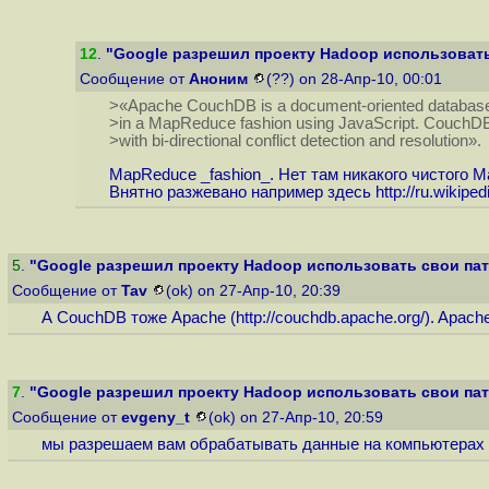
12
.
"Google разрешил проекту Hadoop использовать 
Сообщение от
Аноним
(??) on 28-Апр-10, 00:01
>«Apache CouchDB is a document-oriented database 
>in a MapReduce fashion using JavaScript. CouchDB a
>with bi-directional conflict detection and resolution».
MapReduce _fashion_. Нет там никакого чистого
Внятно разжевано например здесь
http://ru.wikip
5
.
"Google разрешил проекту Hadoop использовать свои пате
Сообщение от
Tav
(ok) on 27-Апр-10, 20:39
А CouchDB тоже Apache (
http://couchdb.apache.org
/). Apac
7
.
"Google разрешил проекту Hadoop использовать свои пате
Сообщение от
evgeny_t
(ok) on 27-Апр-10, 20:59
мы разрешаем вам обрабатывать данные на компьютерах .