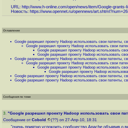
URL:
http://www.h-online.com/open/news/item/Google-grants-li
Новость:
https://www.opennet.ru/opennews/art.shtml?num=2
Оглавление
Google разрешил проекту Hadoop использовать свои патенты, св.
Google разрешил проекту Hadoop использовать свои патен
Google разрешил проекту Hadoop использовать свои
Google разрешил проекту Hadoop использовать свои
Google разрешил проекту Hadoop использовать свои патенты, св.
Google разрешил проекту Hadoop использовать свои патен
Google разрешил проекту Hadoop использовать свои
Google разрешил проекту Hadoop использоват
Google разрешил проекту Hadoop использовать свои патенты, св.
Google разрешил проекту Hadoop использовать свои патенты, св.
Сообщения по теме
3
.
"Google разрешил проекту Hadoop использовать свои пате
Сообщение от
Cobold
(??) on 27-Апр-10, 18:31
"очень приятно успокоить сообщество Apache объявив о в