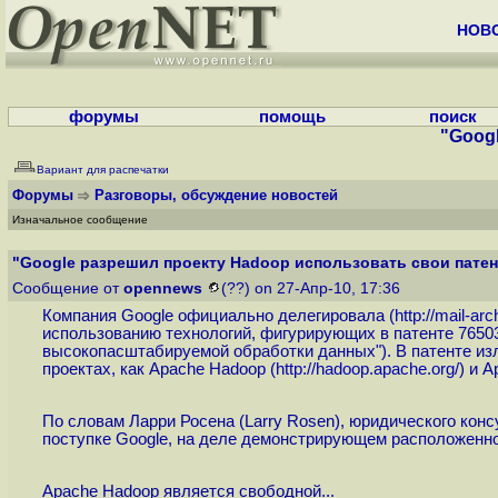
НОВ
форумы
помощь
поиск
"Googl
Вариант для распечатки
Форумы
Разговоры, обсуждение новостей
Изначальное сообщение
"Google разрешил проекту Hadoop использовать свои патент
Сообщение от
opennews
(??) on 27-Апр-10, 17:36
Компания Google официально делегировала (
http://mail-a
использованию технологий, фигурирующих в патенте 76503
высокопасштабируемой обработки данных"). В патенте и
проектах, как Apache Hadoop (
http://hadoop.apache.org
/) и 
По словам Ларри Росена (Larry Rosen), юридического конс
поступке Google, на деле демонстрирующем расположеннос
Apache Hadoop является свободной...