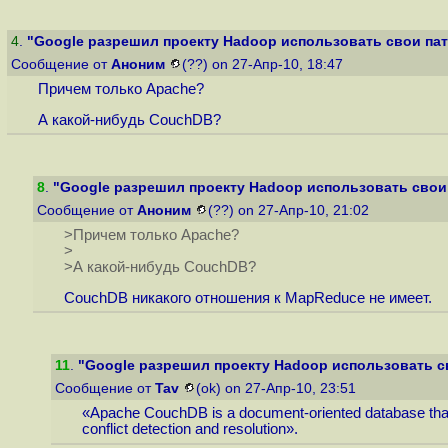
4
.
"Google разрешил проекту Hadoop использовать свои пате
Сообщение от
Аноним
(??) on 27-Апр-10, 18:47
Причем только Apache?
А какой-нибудь CouchDB?
8
.
"Google разрешил проекту Hadoop использовать свои п
Сообщение от
Аноним
(??) on 27-Апр-10, 21:02
>Причем только Apache?
>
>А какой-нибудь CouchDB?
CouchDB никакого отношения к MаpReduce не имеет.
11
.
"Google разрешил проекту Hadoop использовать сво
Сообщение от
Tav
(ok) on 27-Апр-10, 23:51
«Apache CouchDB is a document-oriented database that c
conflict detection and resolution».