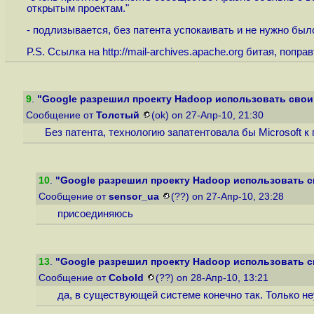
открытым проектам."
- подлизывается, без патента успокаивать и не нужно был
P.S. Ссылка на
http://mail-archives.apache.org
битая, поправ
9
.
"Google разрешил проекту Hadoop использовать свои п
Сообщение от
Толстый
(ok) on 27-Апр-10, 21:30
Без патента, технологию запатентовала бы Microsoft к
10
.
"Google разрешил проекту Hadoop использовать св
Сообщение от
sensor_ua
(??) on 27-Апр-10, 23:28
присоединяюсь
13
.
"Google разрешил проекту Hadoop использовать св
Сообщение от
Cobold
(??) on 28-Апр-10, 13:21
да, в существующей системе конечно так. Только не