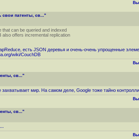
Вы
свои патенты, св..."
that can be queried and indexed
lso offers incremental replication
 MapReduce, есть JSON деревья и очень-очень упрощенные элеме
edia.org/wiki/CouchDB
Вы
нты, св..."
he захватывает мир. На самом деле, Google тоже тайно контролл
Вы
нты, св..."
..
Вы