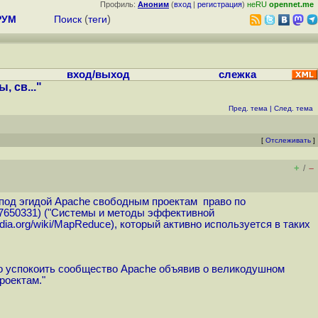
Профиль:
Аноним
(
вход
|
регистрация
)
неRU
opennet.me
РУМ
Поиск
(
теги
)
вход/выход
слежка
 св..."
Пред. тема
|
След. тема
[
Отслеживать
]
+
–
/
под эгидой Apache свободным проектам право по
7650331
) ("Системы и методы эффективной
pedia.org/wiki/MapReduce
), который активно используется в таких
тно успокоить сообщество Apache объявив о великодушном
роектам."