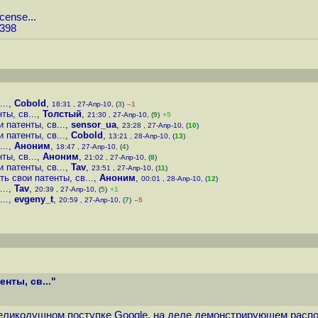
cense...
6398
..
,
Cobold
,
18:31 , 27-Апр-10, (
3
)
–1
ты, св...
,
Толстый
,
21:30 , 27-Апр-10, (
9
)
+5
 патенты, св...
,
sensor_ua
,
23:28 , 27-Апр-10, (
10
)
 патенты, св...
,
Cobold
,
13:21 , 28-Апр-10, (
13
)
..
,
Аноним
,
18:47 , 27-Апр-10, (
4
)
ты, св...
,
Аноним
,
21:02 , 27-Апр-10, (
8
)
 патенты, св...
,
Tav
,
23:51 , 27-Апр-10, (
11
)
ь свои патенты, св...
,
Аноним
,
00:01 , 28-Апр-10, (
12
)
..
,
Tav
,
20:39 , 27-Апр-10, (
5
)
+1
..
,
evgeny_t
,
20:59 , 27-Апр-10, (
7
)
–5
нты, св..."
еликодушном поступке Google, на деле демонстрирующем распол