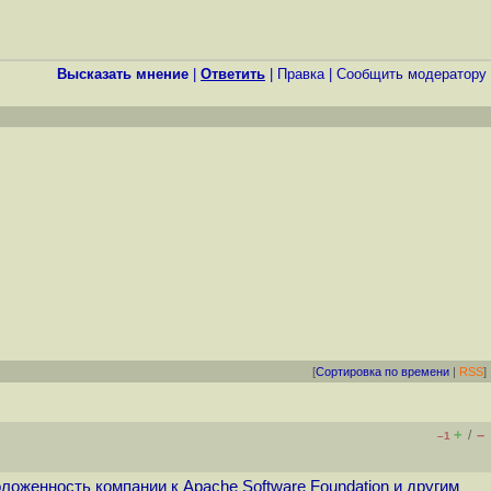
Высказать мнение
|
Ответить
|
Правка
|
Cообщить модератору
[
Сортировка по времени
|
RSS
]
+
–
/
–1
оженность компании к Apache Software Foundation и другим