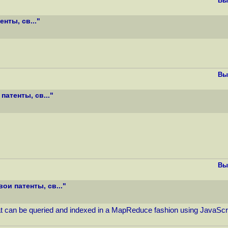
Вы
нты, св..."
Вы
атенты, св..."
Вы
и патенты, св..."
an be queried and indexed in a MapReduce fashion using JavaScript.