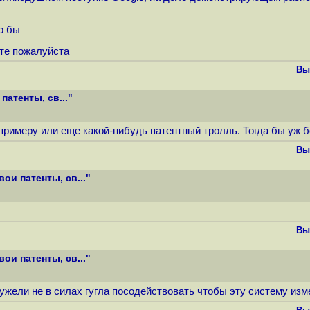
о бы
те пожалуйста
Вы
атенты, св..."
 примеру или еще какой-нибудь патентный тролль. Тогда бы уж б
Вы
ои патенты, св..."
Вы
ои патенты, св..."
ужели не в силах гугла посодействовать чтобы эту систему изм