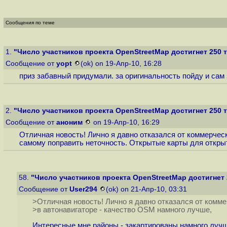
Сообщения по теме
1.
"Число участников проекта OpenStreetMap достигнет 250 
Сообщение от
yopt
(ok) on 19-Апр-10, 16:28
приз забавный придумали. за оригинальность пойду и сам
2.
"Число участников проекта OpenStreetMap достигнет 250 
Сообщение от
аноним
on 19-Апр-10, 16:29
Отличная новость! Лично я давно отказался от коммерческ
самому поправить неточность. Открытые карты для открыт
58.
"Число участников проекта OpenStreetMap достигнет 
Сообщение от
User294
(ok) on 21-Апр-10, 03:31
>Отличная новость! Лично я давно отказался от коммер
>в автонавигаторе - качество OSM намного лучше,
Интересные мне районы - закартированы намного лучш