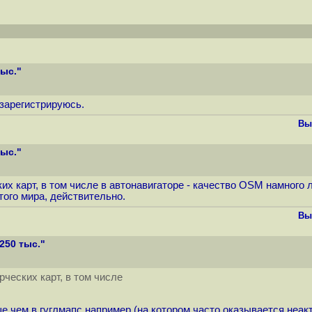
тыс."
 зарегистрируюсь.
Вы
тыс."
их карт, в том числе в автонавигаторе - качество OSM намного 
ого мира, действительно.
Вы
250 тыс."
ческих карт, в том числе
е чем в гуглмапс например (на котором часто оказывается неа