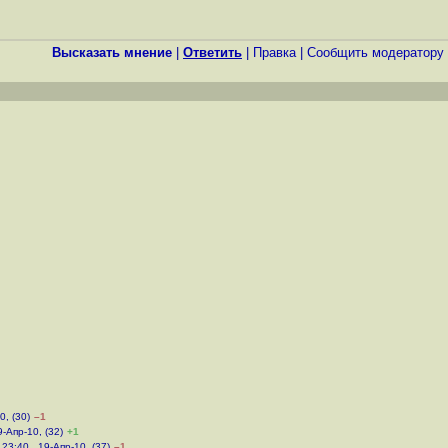
Высказать мнение
|
Ответить
|
Правка
|
Cообщить модератору
0, (30)
–1
9-Апр-10, (32)
+1
,
23:40 , 19-Апр-10, (37)
–1