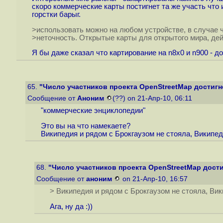
скоро коммерческие карты постигнет та же участь чт
горстки барыг.
>использовать можно на любом устройстве, в случае 
>неточность. Открытые карты для открытого мира, де
Я бы даже сказал что картирование на n8x0 и n900 -
65.
"Число участников проекта OpenStreetMap достигне
Сообщение от
Аноним
(??) on 21-Апр-10, 06:11
"коммерческие энциклопедии"
Это вы на что намекаете?
Википедия и рядом с Брокгаузом не стояла, Википед
68.
"Число участников проекта OpenStreetMap дости
Сообщение от
аноним
on 21-Апр-10, 16:57
> Википедия и рядом с Брокгаузом не стояла, Вик
Ага, ну да :))