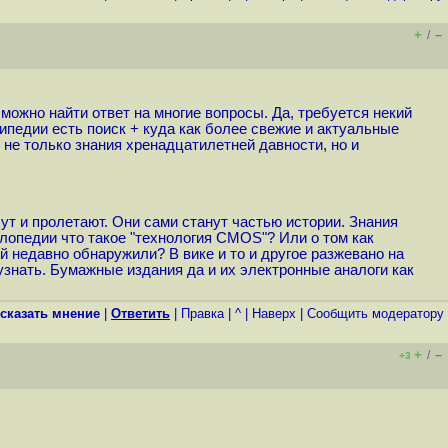
+
–
/
 можно найти ответ на многие вопросы. Да, требуется некий
кипедии есть поиск + куда как более свежие и актуальные
 не только знания хренадцатилетней давности, но и
ут и пролетают. Они сами станут частью истории. Знания
лопедии что такое "технология CMOS"? Или о том как
й недавно обнаружили? В вике и то и другое разжевано на
узнать. Бумажные издания да и их электронные аналоги как
сказать мнение
|
Ответить
|
Правка
|
^
|
Наверх
|
Cообщить модератору
+
–
/
+3