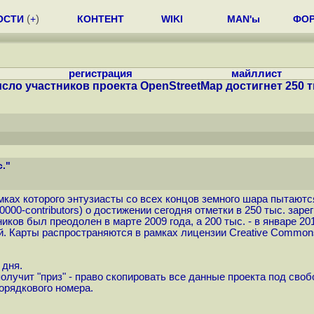
ОСТИ
(
+
)
КОНТЕНТ
WIKI
MAN'ы
ФО
регистрация
майллист
сло участников проекта OpenStreetMap достигнет 250 т
."
рамках которого энтузиасты со всех концов земного шара пытаю
50000-contributors
) о достижении сегодня отметки в 250 тыс. зар
иков был преодолен в марте 2009 года, а 200 тыс. - в январе 2
. Карты распространяются в рамках лицензии Creative Commons At
 дня.
олучит "приз" - право скопировать все данные проекта под своб
орядкового номера.