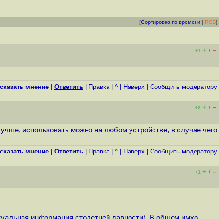
[
Сортировка по времени
|
RSS
]
+
–
/
+1
сказать мнение
|
Ответить
|
Правка
|
^
|
Наверх
|
Cообщить модератору
+
–
/
+2
лучше, использовать можно на любом устройстве, в случае чего
сказать мнение
|
Ответить
|
Правка
|
^
|
Наверх
|
Cообщить модератору
+
–
/
+1
ктуальная информация столетней давности). В общем имхо