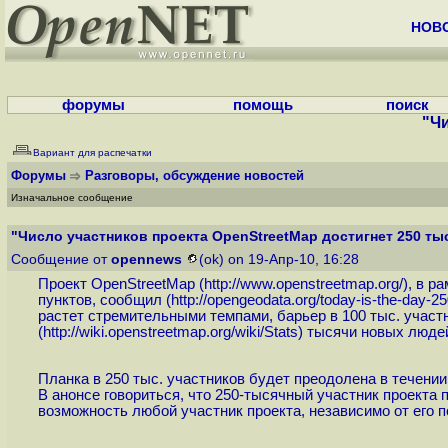
НОВ
форумы
помощь
поиск
"Чи
Вариант для распечатки
Форумы
Разговоры, обсуждение новостей
Изначальное сообщение
"Число участников проекта OpenStreetMap достигнет 250 тыс
Сообщение от
opennews
(ok) on 19-Апр-10, 16:28
Проект OpenStreetMap (
http://www.openstreetmap.org
/), в 
пунктов, сообщил (
http://opengeodata.org/today-is-the-day-2
растет стремительными темпами, барьер в 100 тыс. участн
(
http://wiki.openstreetmap.org/wiki/Stats
) тысячи новых людей
Планка в 250 тыс. участников будет преодолена в течении
В анонсе говориться, что 250-тысячный участник проекта п
возможность любой участник проекта, независимо от его п