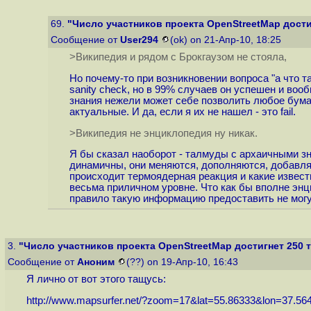
69.
"Число участников проекта OpenStreetMap дости
Сообщение от
User294
(ok) on 21-Апр-10, 18:25
>Википедия и рядом с Брокгаузом не стояла,
Но почему-то при возникновении вопроса "а что та
sanity check, но в 99% случаев он успешен и воо
знания нежели может себе позволить любое бумаж
актуальные. И да, если я их не нашел - это fail.
>Википедия не энциклопедия ну никак.
Я бы сказал наоборот - талмуды с архаичными зн
динамичны, они меняются, дополняются, добавляю
происходит термоядерная реакция и какие известн
весьма приличном уровне. Что как бы вполне энц
правило такую информацию предоставить не могут
3.
"Число участников проекта OpenStreetMap достигнет 250 
Сообщение от
Аноним
(??) on 19-Апр-10, 16:43
Я лично от вот этого тащусь:
http://www.mapsurfer.net/?zoom=17&lat=55.86333&lon=37.564