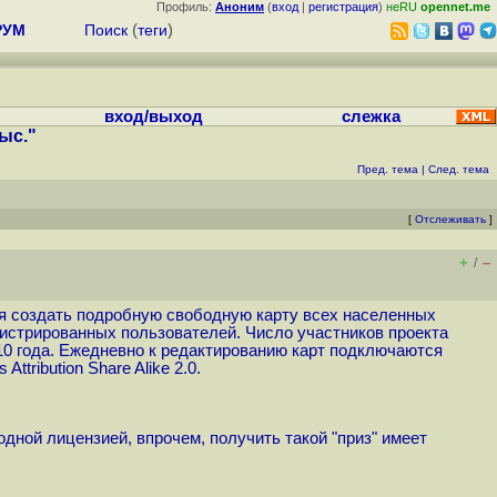
Профиль:
Аноним
(
вход
|
регистрация
)
неRU
opennet.me
РУМ
Поиск
(
теги
)
вход/выход
слежка
ыс."
Пред. тема
|
След. тема
[
Отслеживать
]
+
–
/
тся создать подробную свободную карту всех населенных
егистрированных пользователей. Число участников проекта
010 года. Ежедневно к редактированию карт подключаются
tribution Share Alike 2.0.
одной лицензией, впрочем, получить такой "приз" имеет