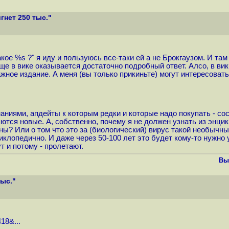
гнет 250 тыс."
кое %s ?" я иду и пользуюсь все-таки ей а не Брокгаузом. И там
бще в вике оказывается достаточно подробный ответ. Алсо, в ви
ное издание. А меня (вы только прикиньте) могут интересовать
аниями, апдейты к которым редки и которые надо покупать - сос
тся новые. А, собственно, почему я не должен узнать из энцик
ы? Или о том что это за (биологический) вирус такой необычны
иклопедично. И даже через 50-100 лет это будет кому-то нужно 
 и потому - пролетают.
Вы
тыс."
18&...