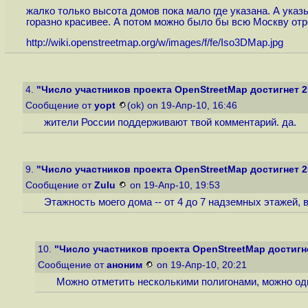
жалко только высота домов пока мало где указана. А ука
горазно красивее. А потом можно было бы всю Москву отре
http://wiki.openstreetmap.org/w/images/f/fe/Iso3DMap.jpg
4.
"Число участников проекта OpenStreetMap достигнет 2
Сообщение от
yopt
(ok) on 19-Апр-10, 16:46
жители России поддерживают твой комментарий. да.
9.
"Число участников проекта OpenStreetMap достигнет 2
Сообщение от
Zulu
on 19-Апр-10, 19:53
Этажность моего дома -- от 4 до 7 надземных этажей, 
10.
"Число участников проекта OpenStreetMap достигне
Сообщение от
аноним
on 19-Апр-10, 20:21
Можно отметить несколькими полигонами, можно одн