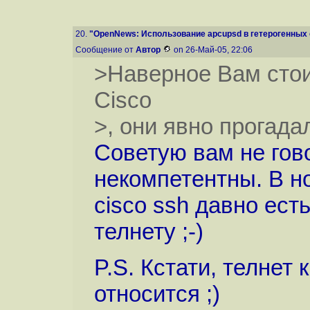
20.
"OpenNews: Использование apcupsd в гетерогенных 
Сообщение от
Автор
on 26-Май-05, 22:06
>Наверное Вам стои
Cisco
>, они явно прогада
Советую вам не гов
некомпетентны. В но
cisco ssh давно ест
телнету ;-)
P.S. Кстати, телнет
относится ;)