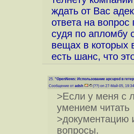
ждать от Вас адек
ответа на вопрос п
судя по апломбу 
вещах в которых 
есть шанс, что эт
25.
"OpenNews: Использование apcupsd в гетер
Сообщение от
adsh
(??) on 27-Май-05, 19:3
>Если у меня с л
умением читать
>документацию и
вопросы.