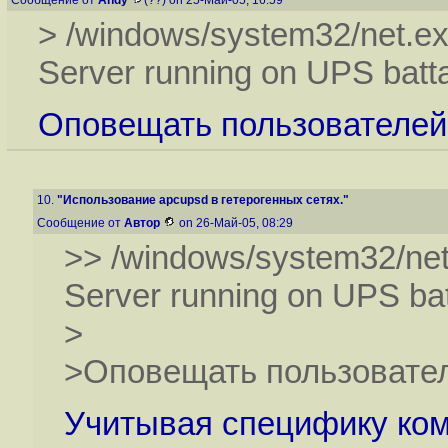
Сообщение от
Andy
(??) on 25-Май-05, 16:59
> /windows/system32/net.
Server running on UPS batta
Оповещать пользователей п
10.
"Использование apcupsd в гетерогенных сетях."
Сообщение от
Автор
on 26-Май-05, 08:29
>> /windows/system32/n
Server running on UPS bat
>
>Оповещать пользователе
Учитывая специфику ком