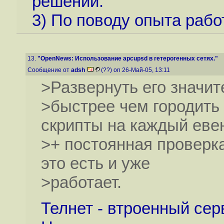
решений.
3) По поводу опыта работ
13.
"OpenNews: Использование apcupsd в гетерогенных сетях."
Сообщение от
adsh
(??) on 26-Май-05, 13:11
>Развернуть его значит
>быстрее чем городить
скрипты на каждый еве
>+ постоянная проверка
это есть и уже
>работает.
Телнет - втроенный се