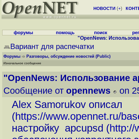
НОВОСТИ
(
+
)
КОНТ
форумы
помощь
поиск
ре
"OpenNews: Использован
Вариант для распечатки
Форумы
Разговоры, обсуждение новостей
(Public)
Изначальное сообщение
"OpenNews: Использование ap
Сообщение от
opennews
on 2
Alex Samorukov описал
(
https://www.opennet.ru/bas
настройку apcupsd (
http: