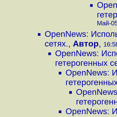
Open
гете
Май-05
OpenNews: Исполь
сетях.
,
Автор
,
16:5
OpenNews: Исп
гетерогенных се
OpenNews: И
гетерогенных
OpenNews:
гетероген
OpenNews: И