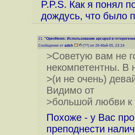
P.P.S. Как я понял 
дождусь, что было п
21.
"OpenNews: Использование apcupsd в гетерогенн
Сообщение от
adsh
(??) on 26-Май-05, 23:14
>Советую вам не г
некомпетентны. В 
>(и не очень) девай
Видимо от
>большой любви к т
Похоже - у Вас пр
преподнести налич