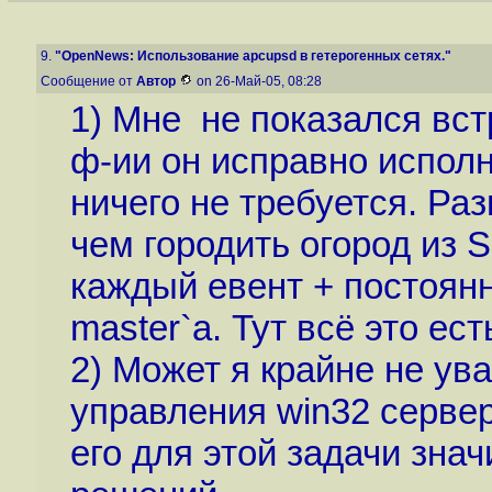
9.
"OpenNews: Использование apcupsd в гетерогенных сетях."
Сообщение от
Автор
on 26-Май-05, 08:28
1) Мне не показался вс
ф-ии он исправно исполн
ничего не требуется. Ра
чем городить огород из
каждый евент + постоян
master`a. Тут всё это ест
2) Может я крайне не ув
управления win32 серве
его для этой задачи зна