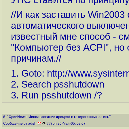
//И как заставить Win2003
автоматического выключе
известный мне способ - с
"Компьютер без ACPI", но 
причинам.//
1. Goto:
http://www.sysinter
2. Search psshutdown
3. Run psshutdown /?
8.
"OpenNews: Использование apcupsd в гетерогенных сетях."
Сообщение от
adsh
(??) on 26-Май-05, 02:07