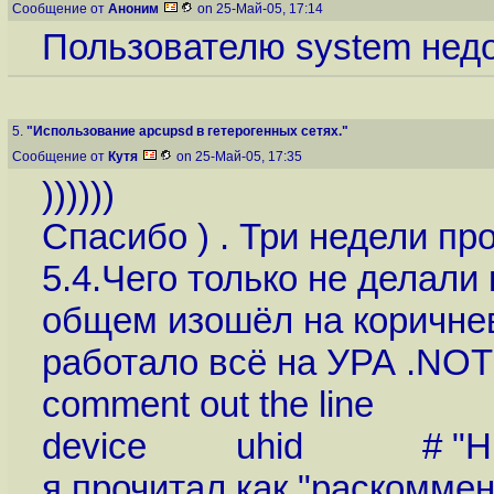
Сообщение от
Аноним
on 25-Май-05, 17:14
Пользователю system нед
5.
"Использование apcupsd в гетерогенных сетях."
Сообщение от
Кутя
on 25-Май-05, 17:35
))))))
Спасибо ) . Три недели п
5.4.Чего только не делали
общем изошёл на коричнев
работало всё на УРА .NOTE
comment out the line
device uhid # "Human
я прочитал как "раскоммен