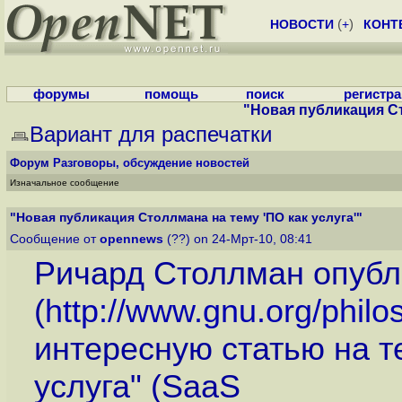
НОВОСТИ
(
+
)
КОНТ
форумы
помощь
поиск
регистр
"Новая публикация Ст
Вариант для распечатки
Форум
Разговоры, обсуждение новостей
Изначальное сообщение
"Новая публикация Столлмана на тему 'ПО как услуга'"
Сообщение от
opennews
(??) on 24-Мрт-10, 08:41
Ричард Столлман опубл
(
http://www.gnu.org/philo
интересную статью на т
услуга" (SaaS