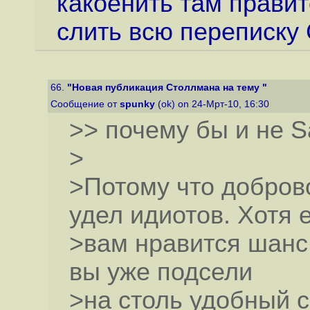
какоенить там правит
слить всю переписку 
66.
"Новая публикация Столлмана на тему "
Сообщение от
spunky
(ok) on 24-Мрт-10, 16:30
>> почему бы и не S
>
>Потому что доброво
удел идиотов. Хотя 
>вам нравится шанс 
вы уже подсели
>на столь удобный с