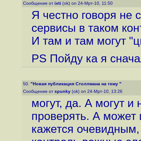
Сообщение от
ixti
(ok) on 24-Мрт-10, 11:50
Я честно говоря не 
сервисы в таком конт
И там и там могут "
PS Пойду ка я снача
50.
"Новая публикация Столлмана на тему "
Сообщение от
spunky
(ok) on 24-Мрт-10, 13:26
могут, да. А могут и
проверять. А может 
кажется очевидным, 