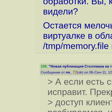
обработки. Вы, 
видели?
Остается мелочь
виртуалке в обл
/tmp/memory.file
106
.
"Новая публикация Столлмана на т
Сообщение от
rm_
(ok) on 06-Сен-11, 1
> А если есть с
исправит. Пре
> доступ клиен