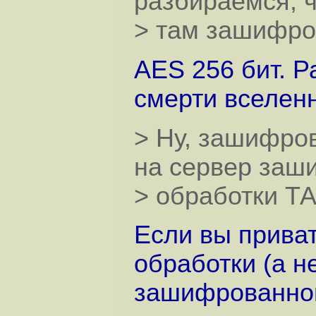
разбираемся, 
> там зашифро
AES 256 бит. Р
смерти вселен
> Ну, зашифров
на сервер заш
> обработки Т
Если вы прива
обработки (а н
зашифрованном