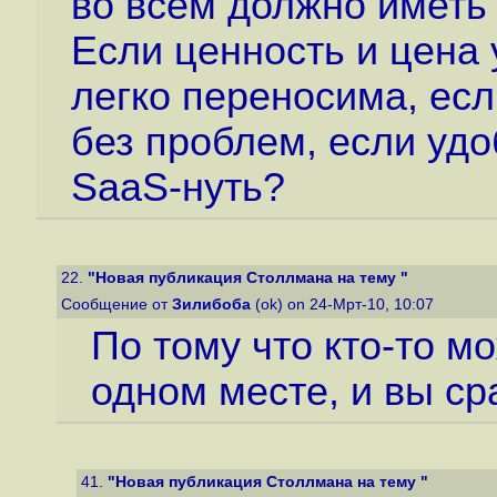
во всём должно иметь
Если ценность и цена 
легко переносима, ес
без проблем, если удо
SaaS-нуть?
22.
"Новая публикация Столлмана на тему "
Сообщение от
Зилибоба
(ok) on 24-Мрт-10, 10:07
По тому что кто-то м
одном месте, и вы сра
41.
"Новая публикация Столлмана на тему "