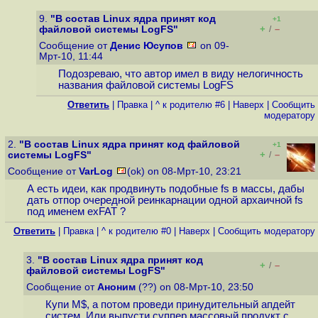
9.
"В состав Linux ядра принят код
+1
+
–
файловой системы LogFS"
/
Сообщение от
Денис Юсупов
on 09-
Мрт-10, 11:44
Подозреваю, что автор имел в виду нелогичность
названия файловой системы LogFS
Ответить
|
Правка
|
^ к родителю #6
|
Наверх
|
Cообщить
модератору
2.
"В состав Linux ядра принят код файловой
+1
+
–
системы LogFS"
/
Сообщение от
VarLog
(ok) on 08-Мрт-10, 23:21
А есть идеи, как продвинуть подобные fs в массы, дабы
дать отпор очередной реинкарнации одной архаичной fs
под именем exFAT ?
Ответить
|
Правка
|
^ к родителю #0
|
Наверх
|
Cообщить модератору
3.
"В состав Linux ядра принят код
+
–
/
файловой системы LogFS"
Сообщение от
Аноним
(??) on 08-Мрт-10, 23:50
Купи M$, а потом проведи принудительный апдейт
систем. Или выпусти суппер массовый продукт с