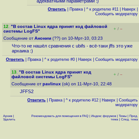
адекватными параметрами :)
Ответить
|
Правка
|
^ к родителю #11
|
Наверх
|
Cообщить модератору
12
.
"В состав Linux ядра принят код файловой
+
–
/
системы LogFS"
Сообщение от
Аноним
(??) on 10-Мрт-10, 03:23
Что-то не нашёл сравнения с ubifs - всё-таки jffs это уже
архаика :)
Ответить
|
Правка
|
^ к родителю #0
|
Наверх
|
Cообщить модератору
13
.
"В состав Linux ядра принят код
+
–
/
файловой системы LogFS"
Сообщение от
pavlinux
(ok) on 11-Мрт-10, 22:48
JFFS2
Ответить
|
Правка
|
^ к родителю #12
|
Наверх
|
Cообщить
модератору
Архив
|
Рекомендовать для помещения в FAQ
|
Индекс форумов
|
Темы
|
Пред.
Удалить
тема
|
След. тема