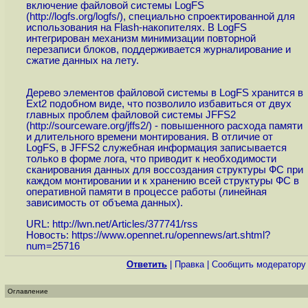
включение файловой системы LogFS
(
http://logfs.org/logfs
/), специально спроектированной для
использования на Flash-накопителях. В LogFS
интегрирован механизм минимизации повторной
перезаписи блоков, поддерживается журналирование и
сжатие данных на лету.
Дерево элементов файловой системы в LogFS хранится в
Ext2 подобном виде, что позволило избавиться от двух
главных проблем файловой системы JFFS2
(
http://sourceware.org/jffs2
/) - повышенного расхода памяти
и длительного времени монтирования. В отличие от
LogFS, в JFFS2 служебная информация записывается
только в форме лога, что приводит к необходимости
сканирования данных для воссоздания структуры ФС при
каждом монтировании и к хранению всей структуры ФС в
оперативной памяти в процессе работы (линейная
зависимость от объема данных).
URL:
http://lwn.net/Articles/377741/rss
Новость:
https://www.opennet.ru/opennews/art.shtml?
num=25716
Ответить
|
Правка
|
Cообщить модератору
Оглавление