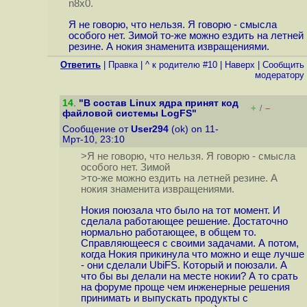
n8x0.
Я не говорю, что нельзя. Я говорю - смысла
особого нет. Зимой то-же можно ездить на летней
резине. А нокия знаменита извращениями.
Ответить
|
Правка
|
^ к родителю #10
|
Наверх
|
Cообщить
модератору
14
.
"В состав Linux ядра принят код
+
–
/
файловой системы LogFS"
Сообщение от
User294
(ok) on 11-
Мрт-10, 23:10
>Я не говорю, что нельзя. Я говорю - смысла
особого нет. Зимой
>то-же можно ездить на летней резине. А
нокия знаменита извращениями.
Нокия поюзала что было на тот момент. И
сделала работающее решение. Достаточно
нормально работающее, в общем то.
Справляющееся с своими задачами. А потом,
когда Нокия прикинула что можно и еще лучше
- они сделали UbiFS. Который и поюзали. А
что бы вы делали на месте нокии? А то срать
на форуме проще чем инженерные решения
принимать и выпускать продукты с