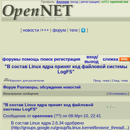
Профиль:
Аноним
(
вход
|
регистрация
)
неRU
opennet.me
[
новости
/
+++
|
форум
|
теги
|
]
вход/
форумы
помощь
поиск
регистрация
слежка
выход
"В состав Linux ядра принят код файловой системы
LogFS"
Вариант для распечатки
Пред. тема
|
След. тема
Форум
Разговоры, обсуждение новостей
Изначальное сообщение
[
Отслеживать
]
"В состав Linux ядра принят код файловой
+
–
/
системы LogFS"
Сообщение от
opennews
(??) on 08-Мрт-10, 22:41
В состав Linux ядра 2.6.34 одобрено
(
http://groups.google.ru/group/fa.linux.kernel/browse_thread/...
)