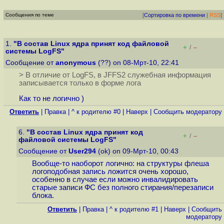
Сообщения по теме
[
Сортировка по времени
|
RSS
]
1.
"В состав Linux ядра принят код файловой
+
–
/
системы LogFS"
Сообщение от
anonymous
(??) on 08-Мрт-10, 22:41
> В отличие от LogFS, в JFFS2 служебная информация
записывается только в форме лога
Как то не логично )
Ответить
|
Правка
|
^ к родителю #0
|
Наверх
|
Cообщить модератору
6.
"В состав Linux ядра принят код
+
–
/
файловой системы LogFS"
Сообщение от
User294
(ok) on 09-Мрт-10, 00:43
Вообще-то наоборот логично: на структуры флеша
логоподобная запись ложится очень хорошо,
особенно в случае если можно инвалидировать
старые записи ФС без полного стирания/перезаписи
блока.
Ответить
|
Правка
|
^ к родителю #1
|
Наверх
|
Cообщить
модератору