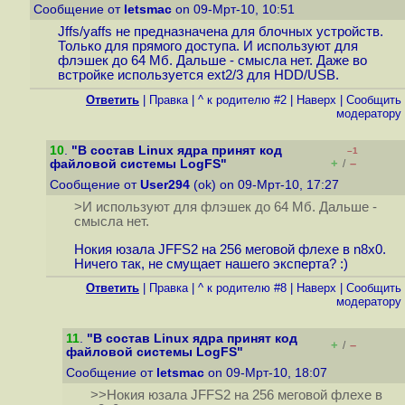
Сообщение от
letsmac
on 09-Мрт-10, 10:51
Jffs/yaffs не предназначена для блочных устройств.
Только для прямого доступа. И используют для
флэшек до 64 Мб. Дальше - смысла нет. Даже во
встройке используется ext2/3 для HDD/USB.
Ответить
|
Правка
|
^ к родителю #2
|
Наверх
|
Cообщить
модератору
10
.
"В состав Linux ядра принят код
–1
+
–
файловой системы LogFS"
/
Сообщение от
User294
(ok) on 09-Мрт-10, 17:27
>И используют для флэшек до 64 Мб. Дальше -
смысла нет.
Нокия юзала JFFS2 на 256 меговой флехе в n8x0.
Ничего так, не смущает нашего эксперта? :)
Ответить
|
Правка
|
^ к родителю #8
|
Наверх
|
Cообщить
модератору
11
.
"В состав Linux ядра принят код
+
–
/
файловой системы LogFS"
Сообщение от
letsmac
on 09-Мрт-10, 18:07
>>Нокия юзала JFFS2 на 256 меговой флехе в