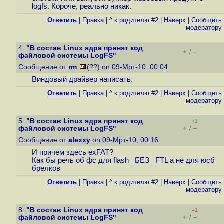
logfs. Короче, реально никак.
Ответить
|
Правка
|
^ к родителю #2
|
Наверх
|
Cообщить
модератору
4.
"В состав Linux ядра принят код
+
–
/
файловой системы LogFS"
Сообщение от
rm
(??) on 09-Мрт-10, 00:04
Виндовый драйвер написать.
Ответить
|
Правка
|
^ к родителю #2
|
Наверх
|
Cообщить
модератору
5.
"В состав Linux ядра принят код
+2
+
–
файловой системы LogFS"
/
Сообщение от
alexxy
on 09-Мрт-10, 00:16
И причем здесь exFAT?
Как бы речь об фс для flash _БЕЗ_ FTL а не для юсб
брелков
Ответить
|
Правка
|
^ к родителю #2
|
Наверх
|
Cообщить
модератору
8.
"В состав Linux ядра принят код
–1
+
–
файловой системы LogFS"
/