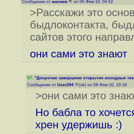
Сообщение от
аноним
on 05-Фев-10, 04:52
>Расскажи это осно
быдлоконтакта, быд
сайтов этого направ
они сами это знают
57
.
"Досрочно завершено открытие исходные тек
Сообщение от
User294
(ok) on 08-Фев-10, 19:18
>они сами это знаю
Но бабла то хочется
хрен удержишь :)