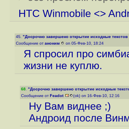
HTC Winmobile <> Andr
45.
"Досрочно завершено открытие исходные текстов
Сообщение от
аноним
on 05-Фев-10, 18:24
Я спросил про симбиа
жизни не куплю.
68
.
"Досрочно завершено открытие исходные текст
Сообщение от
Feadot
(ok) on 16-Фев-10, 12:16
Ну Вам виднее ;)
Андроид после Винм