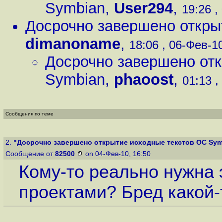
Symbian
,
User294
,
19:26 ,
Досрочно завершено откры
dimanoname
,
18:06 , 06-Фев-10
Досрочно завершено отк
Symbian
,
phaoost
,
01:13 ,
Сообщения по теме
2.
"Досрочно завершено открытие исходные текстов ОС Sym
Сообщение от
82500
on 04-Фев-10, 16:50
Кому-то реально нужна э
проектами? Бред какой-