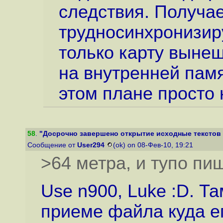
следствия. Получае
трудносинхронизир
только карту вынеш
на внутренней памя
этом плане просто 
58
.
"Досрочно завершено открытие исходные текстов
Сообщение от
User294
(ok) on 08-Фев-10, 19:21
>64 метра, и тупо пиш
Use n900, Luke :D. Т
приеме файла куда ег