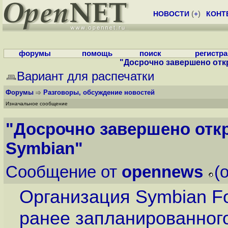
НОВОСТИ
(
+
)
КОНТ
форумы
помощь
поиск
регистр
"Досрочно завершено отк
Вариант для распечатки
Форумы
Разговоры, обсуждение новостей
Изначальное сообщение
"Досрочно завершено отк
Symbian"
Сообщение от
opennews
(
Организация Symbian F
ранее запланированног