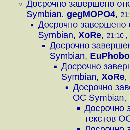
Досрочно завершено отк
Symbian
,
gegMOPO4
,
21:
Досрочно завершено 
Symbian
,
XoRe
,
21:10 ,
Досрочно завершен
Symbian
,
EuPhobo
Досрочно завер
Symbian
,
XoRe
,
Досрочно зав
ОС Symbian
,
Досрочно 
текстов О
Досрочно 