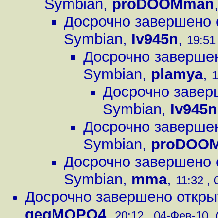
Symbian
,
proDOOMman
Досрочно завершено 
Symbian
,
Iv945n
,
19:51
Досрочно завершен
Symbian
,
plamya
,
1
Досрочно завер
Symbian
,
Iv945n
Досрочно завершен
Symbian
,
proDOO
Досрочно завершено 
Symbian
,
mma
,
11:32 , 
Досрочно завершено откры
gegMOPO4
,
20:12 , 04-Фев-10, 