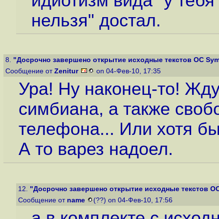
идиотизм вида "у тебя
нельзя" достал.
8.
"Досрочно завершено открытие исходные текстов ОС Sym
Сообщение от
Zenitur
on 04-Фев-10, 17:35
Ура! Ну наконец-то! Жд
симбиана, а также своб
телефона... Или хотя б
А то варез надоел.
12.
"Досрочно завершено открытие исходные текстов О
Сообщение от
name
(??) on 04-Фев-10, 17:56
а в комплекте с исход