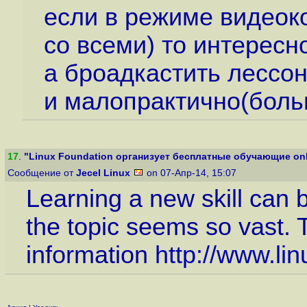
если в режиме видеок
со всеми) то интересн
а броадкастить лессоны
и малопрактично(боль
17
.
"Linux Foundation организует бесплатные обучающие onli
Сообщение от
Jecel Linux
on 07-Апр-14, 15:07
Learning a new skill can 
the topic seems so vast. T
information
http://www.li