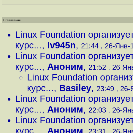
Оглавление
Linux Foundation организу
курс...
,
Iv945n
,
21:44 , 26-Янв-1
Linux Foundation организу
курс...
,
Аноним
,
21:52 , 26-Янв
Linux Foundation органи
курс...
,
Basiley
,
23:49 , 26-
Linux Foundation организу
курс...
,
Аноним
,
22:03 , 26-Янв
Linux Foundation организу
курс...
,
Аноним
,
23:31 , 26-Янв