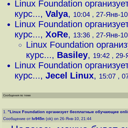
Linux Foundation организу
курс...
,
Valya
,
10:04 , 27-Янв-10,
Linux Foundation организу
курс...
,
XoRe
,
13:36 , 27-Янв-10,
Linux Foundation органи
курс...
,
Basiley
,
19:42 , 29-
Linux Foundation организу
курс...
,
Jecel Linux
,
15:07 , 0
Сообщения по теме
1.
"Linux Foundation организует бесплатные обучающие onlin
Сообщение от
Iv945n
(ok) on 26-Янв-10, 21:44