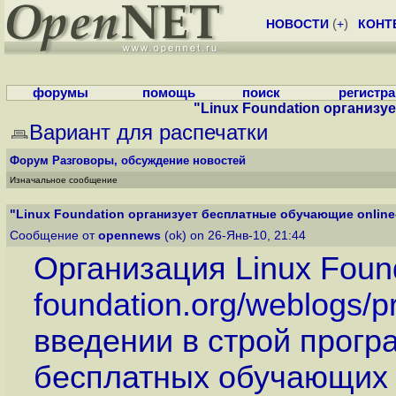
НОВОСТИ
(
+
)
КОНТ
форумы
помощь
поиск
регистр
"Linux Foundation организуе
Вариант для распечатки
Форум
Разговоры, обсуждение новостей
Изначальное сообщение
"Linux Foundation организует бесплатные обучающие online-
Сообщение от
opennews
(ok) on 26-Янв-10, 21:44
Организация Linux Foun
foundation.org/weblogs/pr
введении в строй прог
бесплатных обучающих