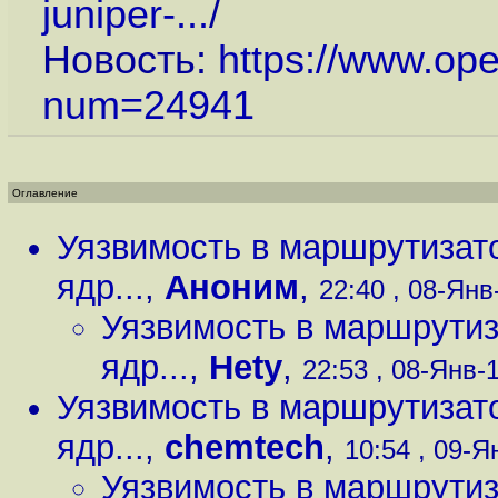
juniper-...
/
Новость:
https://www.op
num=24941
Оглавление
Уязвимость в маршрутизато
ядр...
,
Аноним
,
22:40 , 08-Янв-
Уязвимость в маршрутиз
ядр...
,
Hety
,
22:53 , 08-Янв-1
Уязвимость в маршрутизато
ядр...
,
chemtech
,
10:54 , 09-Я
Уязвимость в маршрутиз