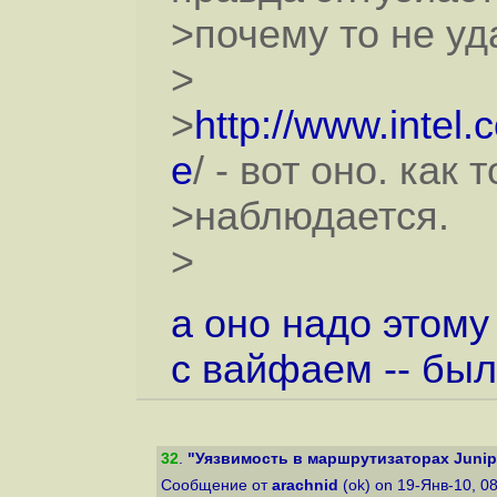
>почему то не уд
>
>
http://www.intel
e
/ - вот оно. как
>наблюдается.
>
а оно надо этому
с вайфаем -- был
32
.
"Уязвимость в маршрутизаторах Junipe
Сообщение от
arachnid
(ok) on 19-Янв-10, 0