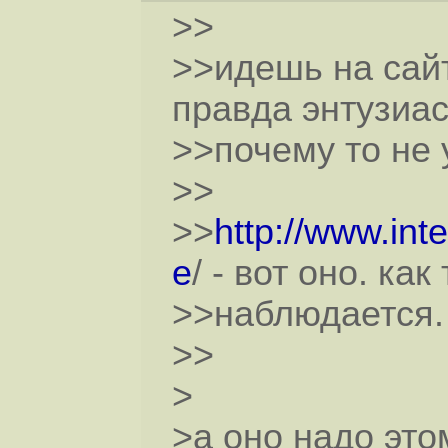
>>
>>идешь на сайт
правда энтузиа
>>почему то не 
>>
>>
http://www.int
e
/ - вот оно. ка
>>наблюдается.
>>
>
>а оно надо это