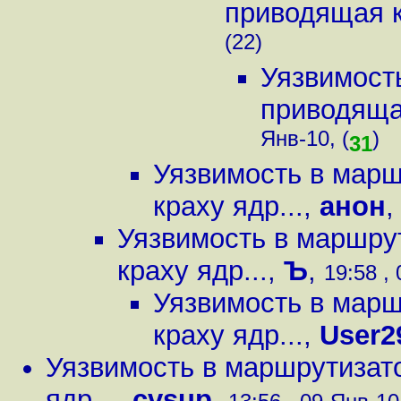
приводящая к 
(22)
Уязвимость
приводящая
Янв-10, (
)
31
Уязвимость в марш
краху ядр...
,
анон
Уязвимость в маршрут
краху ядр...
,
Ъ
,
19:58 , 
Уязвимость в марш
краху ядр...
,
User2
Уязвимость в маршрутизато
ядр...
,
cvsup
,