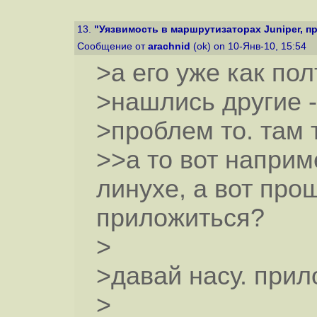
13.
"Уязвимость в маршрутизаторах Juniper, пр
Сообщение от
arachnid
(ok) on 10-Янв-10, 15:54
>а его уже как пол
>нашлись другие 
>проблем то. там 
>>а то вот наприм
линухе, а вот прош
приложиться?
>
>давай насу. прил
>