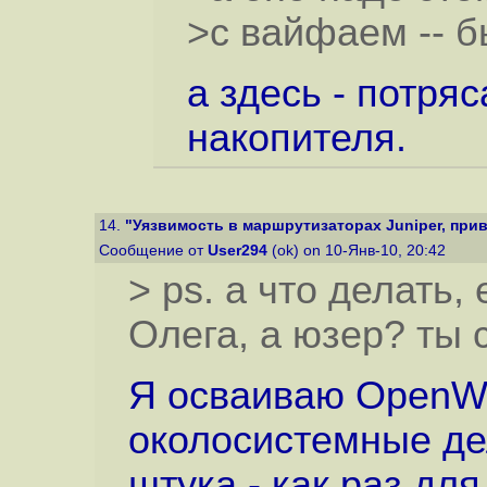
>с вайфаем -- б
а здесь - потря
накопителя.
14.
"Уязвимость в маршрутизаторах Juniper, прив
Сообщение от
User294
(ok) on 10-Янв-10, 20:42
> ps. а что делать,
Олега, а юзер? ты 
Я осваиваю OpenW
околосистемные де
штука - как раз для