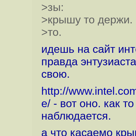
>зы:
>крышу то держи. 
>то.
идешь на сайт инт
правда энтузиаста
свою.
http://www.intel.c
e
/ - вот оно. как 
наблюдается.
а что касаемо крыш