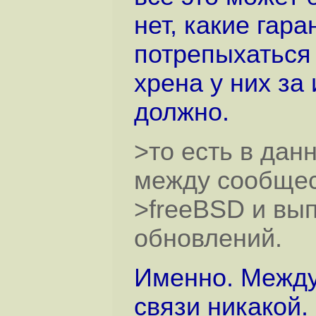
нет, какие гара
потрепыхаться 
хрена у них за
должно.
>то есть в дан
между сообще
>freeBSD и вы
обновлений.
Именно. Между
связи никакой.