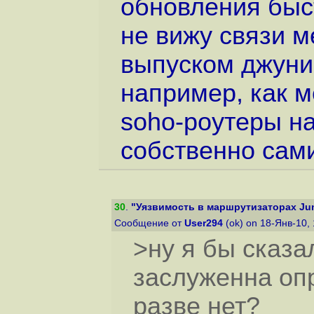
обновления быст
не вижу связи 
выпуском джуни
например, как 
soho-роутеры на
собственно сам
30
.
"Уязвимость в маршрутизаторах Juni
Сообщение от
User294
(ok) on 18-Янв-10,
>ну я бы сказа
заслуженна оп
разве нет?