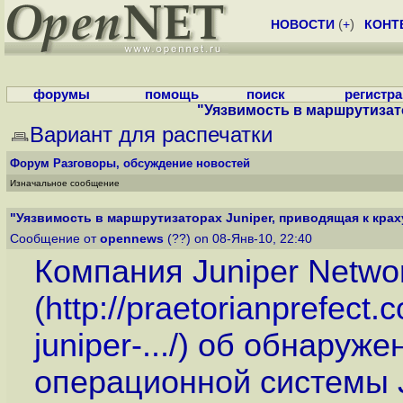
НОВОСТИ
(
+
)
КОНТ
форумы
помощь
поиск
регистр
"Уязвимость в маршрутизатор
Вариант для распечатки
Форум
Разговоры, обсуждение новостей
Изначальное сообщение
"Уязвимость в маршрутизаторах Juniper, приводящая к краху
Сообщение от
opennews
(??) on 08-Янв-10, 22:40
Компания Juniper Netwo
(
http://praetorianprefect
juniper-...
/) об обнаруже
операционной системы 