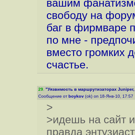
вашим фанатизмом
свободу на форум
баг в фирмваре п
по мне - предпо
вместо громких 
счастье.
29
.
"Уязвимость в маршрутизаторах Juniper, 
Сообщение от
boykov
(ok) on 18-Янв-10, 17:57
>
>идешь на сайт и
правда энтузиас