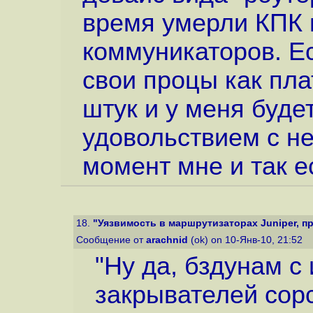
время умерли КПК 
коммуникаторов. Ес
свои процы как пл
штук и у меня будет
удовольствием с не
момент мне и так е
18.
"Уязвимость в маршрутизаторах Juniper, пр
Сообщение от
arachnid
(ok) on 10-Янв-10, 21:52
"Ну да, бздунам с
закрывателей сорсо