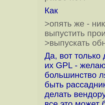
Как
>опять же - ни
выпустить про
>выпускать об
Да, вот только 
их GPL - жела
большинство ля
быть рассадник
делать вендору
все это может 