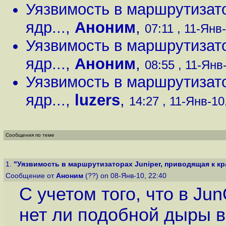
Уязвимость в маршрутизато
ядр...
,
Аноним
,
07:11 , 11-Янв-
Уязвимость в маршрутизато
ядр...
,
Аноним
,
08:55 , 11-Янв-
Уязвимость в маршрутизато
ядр...
,
luzers
,
14:27 , 11-Янв-10,
Сообщения по теме
1.
"Уязвимость в маршрутизаторах Juniper, приводящая к кра
Сообщение от
Аноним
(??) on 08-Янв-10, 22:40
С учетом того, что в Ju
нет ли подобной дыры в