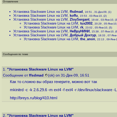
Оглавление
Установка Slackware Linux на LVM
,
ffsdmad
,
16:51 , 31-Дек-09, (1)
Установка Slackware Linux на LVM
,
koffu
,
15:53 , 03-Янв-10, (2)
Установка Slackware Linux на LVM
,
ZloySergant
,
19:44 , 03-Янв-10, (3
Установка Slackware Linux на LVM
,
tux2002
,
20:29 , 05-Янв-10,
Установка Slackware Linux на LVM
,
rk
,
23:02 , 05-Янв-10, (5)
Установка Slackware Linux на LVM
,
НеВруНИНИ
,
15:38 , 07-Янв-10, (
Установка Slackware Linux на LVM
,
Добрый Дохтур
,
18:33 , 07-Янв-
Установка Slackware Linux на LVM
,
the_anon
,
22:13 , 09-Янв-1
Сообщения по теме
1.
"Установка Slackware Linux на LVM"
Сообщение от
ffsdmad
(ok) on 31-Дек-09, 16:51
Как то сложно вы образ генерите, можно вот так
mkinitrd -c -k 2.6.29.6 -m ext4 -f ext4 -r /dev/linux/slackware -L
http://breys.ru/blog/410.html
2.
"Установка Slackware Linux на LVM"