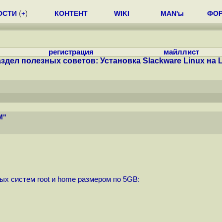
ОСТИ
(
+
)
КОНТЕНТ
WIKI
MAN'ы
ФО
регистрация
майллист
здел полезных советов: Установка Slackware Linux на 
M"
ых систем root и home размером по 5GB: