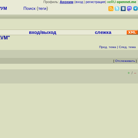
Профиль:
Аноним
(
вход
|
регистрация
)
неRU
opennet.me
РУМ
Поиск
(
теги
)
вход/выход
слежка
LVM"
Пред. тема
|
След. тема
[
Отслеживать
]
+
–
/