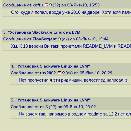
Сообщение от
koffu
(??) on 03-Янв-10, 15:53
Ого, куда я попал, вроде уже 2010 на дворе. Хотя ext4 пали
3.
"Установка Slackware Linux на LVM"
Сообщение от
ZloySergant
(ok) on 03-Янв-10, 19:44
Хм. К 13 версии Ви таки прочитали README_LVM и RE
4.
"Установка Slackware Linux на LVM"
Сообщение от
tux2002
(ok) on 05-Янв-10, 20:29
Нет пропустил я эти ридмишки, велосипед написал :)
5.
"Установка Slackware Linux на LVM"
Сообщение от
rk
(??) on 05-Янв-10, 23:02
Ну зачем так, например в родном readme за 12.2 нет слов