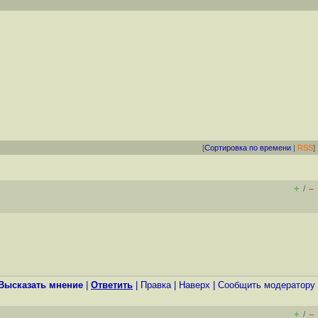
[
Сортировка по времени
|
RSS
]
+
–
/
Высказать мнение
|
Ответить
|
Правка
|
Наверх
|
Cообщить модератору
+
–
/