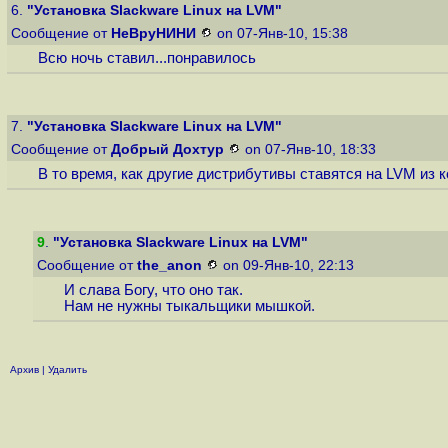
6.
"Установка Slackware Linux на LVM"
Сообщение от
НеВруНИНИ
on 07-Янв-10, 15:38
Всю ночь ставил...понравилось
7.
"Установка Slackware Linux на LVM"
Сообщение от
Добрый Дохтур
on 07-Янв-10, 18:33
В то время, как другие дистрибутивы ставятся на LVM из 
9
.
"Установка Slackware Linux на LVM"
Сообщение от
the_anon
on 09-Янв-10, 22:13
И слава Богу, что оно так.
Нам не нужны тыкальщики мышкой.
Архив
|
Удалить