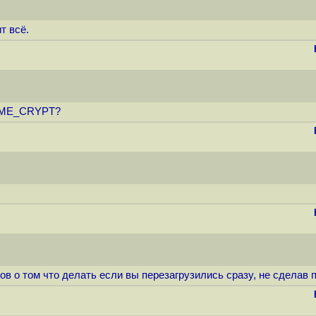
т всё.
ADME_CRYPT?
 о том что делать если вы перезагрузились сразу, не сделав па.. 