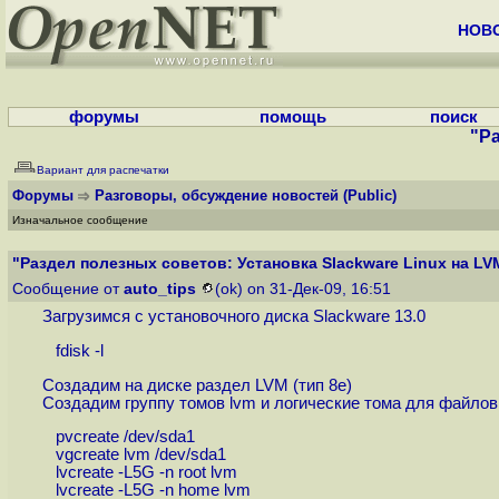
НОВ
форумы
помощь
поиск
"Ра
Вариант для распечатки
Форумы
Разговоры, обсуждение новостей
(Public)
Изначальное сообщение
"Раздел полезных советов: Установка Slackware Linux на LV
Сообщение от
auto_tips
(ok) on 31-Дек-09, 16:51
Загрузимся с установочного диска Slackware 13.0
fdisk -l
Создадим на диске раздел LVM (тип 8e)
Создадим группу томов lvm и логические тома для файлов
pvcreate /dev/sda1
vgcreate lvm /dev/sda1
lvcreate -L5G -n root lvm
lvcreate -L5G -n home lvm