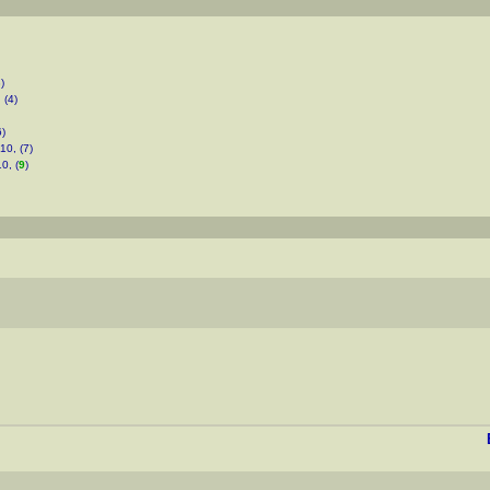
)
 (4)
6)
10, (7)
0, (
9
)