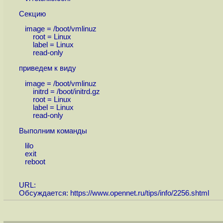
Секцию
image = /boot/vmlinuz
root = Linux
label = Linux
read-only
приведем к виду
image = /boot/vmlinuz
initrd = /boot/initrd.gz
root = Linux
label = Linux
read-only
Выполним команды
lilo
exit
reboot
URL:
Обсуждается:
https://www.opennet.ru/tips/info/2256.shtml