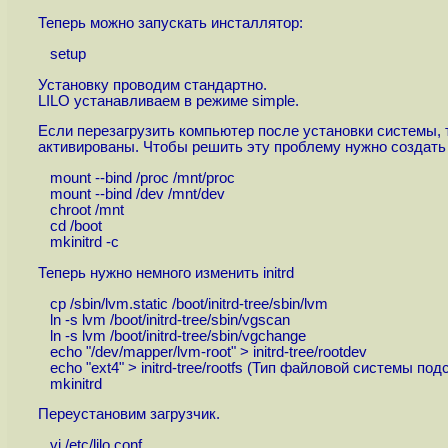
Теперь можно запускать инсталлятор:
setup
Установку проводим стандартно.
LILO устанавливаем в режиме simple.
Если перезагрузить компьютер после установки системы, т
активированы. Чтобы решить эту проблему нужно создать in
mount --bind /proc /mnt/proc
mount --bind /dev /mnt/dev
chroot /mnt
cd /boot
mkinitrd -c
Теперь нужно немного изменить initrd
cp /sbin/lvm.static /boot/initrd-tree/sbin/lvm
ln -s lvm /boot/initrd-tree/sbin/vgscan
ln -s lvm /boot/initrd-tree/sbin/vgchange
echo "/dev/mapper/lvm-root" > initrd-tree/rootdev
echo "ext4" > initrd-tree/rootfs (Тип файловой системы под
mkinitrd
Переустановим загрузчик.
vi /etc/lilo.conf