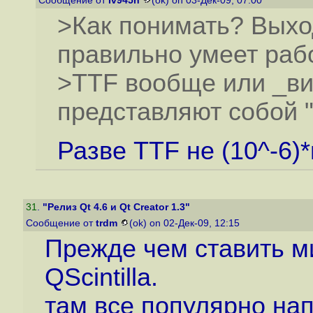
Сообщение от
Iv945n
(ok) on 03-Дек-09, 07:00
>Как понимать? Выход
правильно умеет рабо
>TTF вообще или _
представляют собой 
Разве TTF не (10^-6)
31
.
"Релиз Qt 4.6 и Qt Creator 1.3"
Сообщение от
trdm
(ok) on 02-Дек-09, 12:15
Прежде чем ставить м
QScintilla.
там все популярно нап