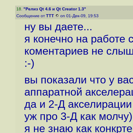
18
.
"Релиз Qt 4.6 и Qt Creator 1.3"
Сообщение от
ТТТ
on 01-Дек-09, 19:53
ну вы даете...
я конечно на работе 
коментариев не слыша
:-)
вы показали что у ва
аппаратной акселера
да и 2-Д акселирации 
уж про 3-Д как молчу)
я не знаю как конкрт