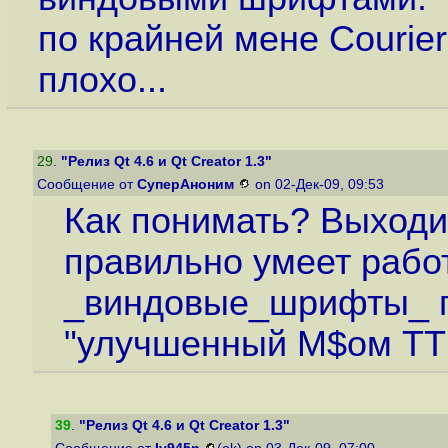
по крайней мене Courier
плохо...
29
.
"Релиз Qt 4.6 и Qt Creator 1.3"
Сообщение от
СуперАноним
on 02-Дек-09, 09:53
Как понимать? Выходит
правильно умеет рабо
_виндовые_шрифты_ п
"улучшенный M$ом TT
39
.
"Релиз Qt 4.6 и Qt Creator 1.3"