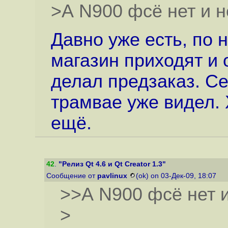
>А N900 фсё нет и не
Давно уже есть, по 
магазин приходят и 
делал предзаказ. Се
трамвае уже видел. 
ещё.
42
.
"Релиз Qt 4.6 и Qt Creator 1.3"
Сообщение от
pavlinux
(ok) on 03-Дек-09, 18:07
>>А N900 фсё нет и 
>