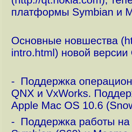
(
http://qt.nokia.com
), те
платформы Symbian и 
Основные новшества (
h
intro.html
) новой версии 
- Поддержка операцион
QNX и VxWorks. Поддер
Apple Mac OS 10.6 (Snow
- Поддержка работы н