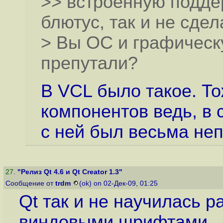
>> встроенную поддер
блютус, так и не сде
> Вы ОС и графическ
препутали?
В VCL было такое. Т
компонентов ведь, в 
с ней был весьма неп
27
.
"Релиз Qt 4.6 и Qt Creator 1.3"
Сообщение от
trdm
(ok) on 02-Дек-09, 01:25
Qt так и не научилась р
виндовыми шрифтами.