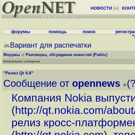
НОВОСТИ
(
+
)
КОНТ
форумы
помощь
поиск
регистр
"
Вариант для распечатки
Форумы
Разговоры, обсуждение новостей
(Public)
Изначальное сообщение
"Релиз Qt 4.6"
Сообщение от
opennews
(
Компания Nokia выпуст
(
http://qt.nokia.com/abou
релиз кросс-платформе