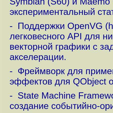
Symbian (S60) и Maemo
экспериментальный стат
- Поддержки OpenVG (
h
легковесного API для н
векторной графики с з
акселерации.
- Фреймворк для прим
эффектов для QObject о
- State Machine Frame
создание событийно-ор