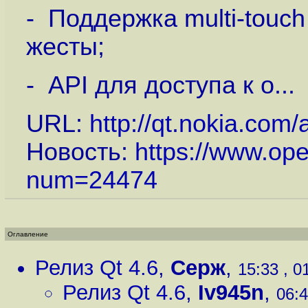
- Поддержка multi-touc
жесты;
- API для доступа к о...
URL:
http://qt.nokia.com
Новость:
https://www.op
num=24474
Оглавление
Релиз Qt 4.6
,
Серж
,
15:33 , 0
Релиз Qt 4.6
,
Iv945n
,
06:4