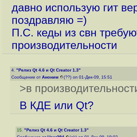
давно использую гит ве
поздравляю =)
П.С. кеды из свн требую
производительности
4.
"Релиз Qt 4.6 и Qt Creator 1.3"
Сообщение от
Аноним
(??) on 01-Дек-09, 15:51
>в производительност
В КДЕ или Qt?
15
.
"Релиз Qt 4.6 и Qt Creator 1.3"