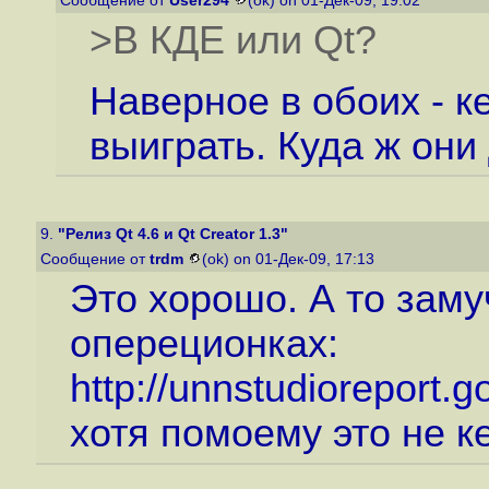
Сообщение от
User294
(ok) on 01-Дек-09, 19:02
>В КДЕ или Qt?
Наверное в обоих - 
выиграть. Куда ж они
9.
"Релиз Qt 4.6 и Qt Creator 1.3"
Сообщение от
trdm
(ok) on 01-Дек-09, 17:13
Это хорошо. А то зам
опереционках:
http://unnstudioreport.
хотя помоему это не к