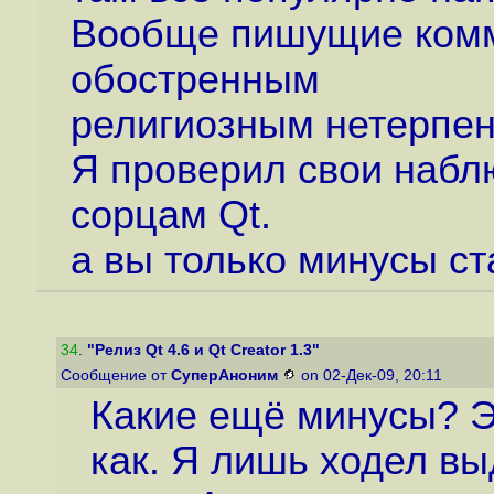
Вообще пишущие комм
обостренным
религиозным нетерпен
Я проверил свои набл
сорцам Qt.
а вы только минусы ст
34
.
"Релиз Qt 4.6 и Qt Creator 1.3"
Сообщение от
СуперАноним
on 02-Дек-09, 20:11
Какие ещё минусы? Э
как. Я лишь ходел в