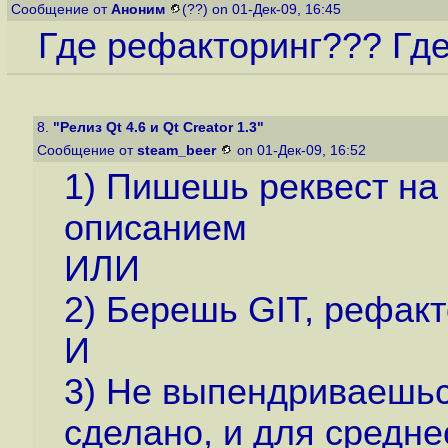
Сообщение от
Аноним
(??) on 01-Дек-09, 16:45
Где рефакторинг??? Где
8.
"Релиз Qt 4.6 и Qt Creator 1.3"
Сообщение от
steam_beer
on 01-Дек-09, 16:52
1) Пишешь реквест на
описанием
ИЛИ
2) Берешь GIT, рефак
И
3) Не выпендриваешься
сделано, и для средне