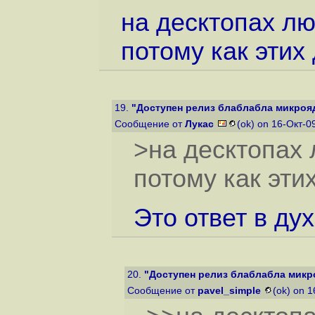
на десктопах л
потому как этих
19.
"Доступен релиз блаблабла микроя
Сообщение от
Лукас
(ok) on 16-Окт-0
>на десктопах
потому как эти
Это ответ в дух
20.
"Доступен релиз блаблабла мик
Сообщение от
pavel_simple
(ok) on 