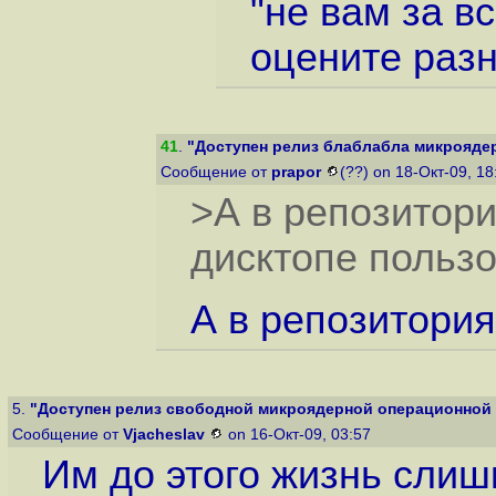
"не вам за в
оцените раз
41
.
"Доступен релиз блаблабла микрояде
Сообщение от
prapor
(??) on 18-Окт-09, 1
>А в репозитори
дисктопе пользо
А в репозитори
5.
"Доступен релиз свободной микроядерной операционной 
Сообщение от
Vjacheslav
on 16-Окт-09, 03:57
Им до этого жизнь слиш