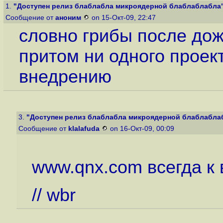
1.
"Доступен релиз блаблабла микроядерной блаблаблабла
Сообщение от
аноним
on 15-Окт-09, 22:47
словно грибы после до
притом ни одного проек
внедрению
3.
"Доступен релиз блаблабла микроядерной блаблабла
Сообщение от
klalafuda
on 16-Окт-09, 00:09
www.qnx.com всегда к 
// wbr