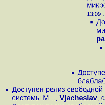
микр
13:09 ,
До
ми
pa
Доступе
блабла
Доступен релиз свободной
системы M...
,
Vjacheslav
,
0