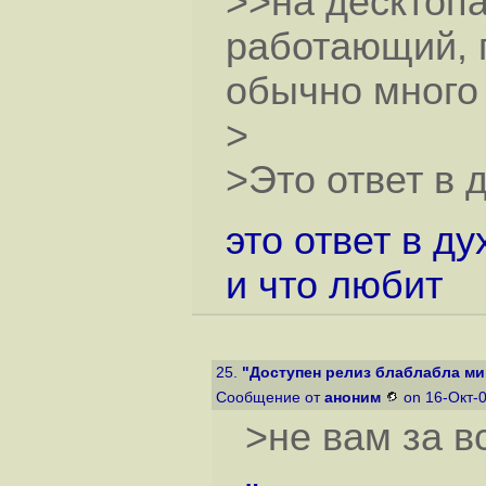
>>на десктоп
работающий, п
обычно много
>
>Это ответ в д
это ответ в ду
и что любит
25.
"Доступен релиз блаблабла м
Сообщение от
аноним
on 16-Окт-0
>не вам за в