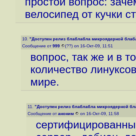
простой вопрос: зач
велосипед от кучки с
10.
"Доступен релиз блаблабла микроядерной блаб
Сообщение от
999
(??) on 16-Окт-09, 11:51
вопрос, так же и в 
количество линуксо
мире.
11.
"Доступен релиз блаблабла микроядерной б
Сообщение от
аноним
on 16-Окт-09, 11:58
сертифицированный