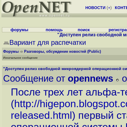
НОВОСТИ
(
+
)
КОНТ
форумы
помощь
поиск
регистр
"Доступен релиз свободной м
Вариант для распечатки
Форумы
Разговоры, обсуждение новостей
(Public)
Изначальное сообщение
"Доступен релиз свободной микроядерной операционной си
Сообщение от
opennews
o
После трех лет альфа-
(
http://higepon.blogspot
released.html
) первый с