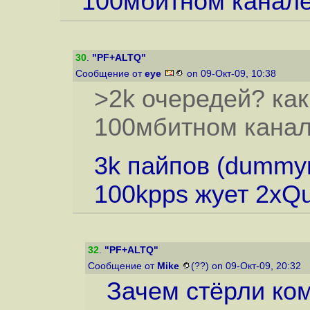
100мбитном канале
30
.
"PF+ALTQ"
Сообщение от
eye
on 09-Окт-09, 10:38
>2k очередей? ка
100мбитном канал
3k пайпов (dummy
100kpps жует 2xQu
32
.
"PF+ALTQ"
Сообщение от
Mike
(??) on 09-Окт-09, 20:32
Зачем стёрли ко