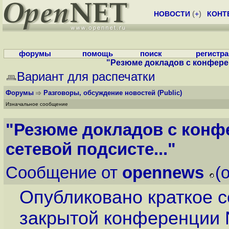
НОВОСТИ
(
+
)
КОНТ
форумы
помощь
поиск
регистр
"Резюме докладов с конферен
Вариант для распечатки
Форумы
Разговоры, обсуждение новостей
(Public)
Изначальное сообщение
"Резюме докладов с конф
сетевой подсисте..."
Сообщение от
opennews
(
Опубликовано краткое 
закрытой конференции N