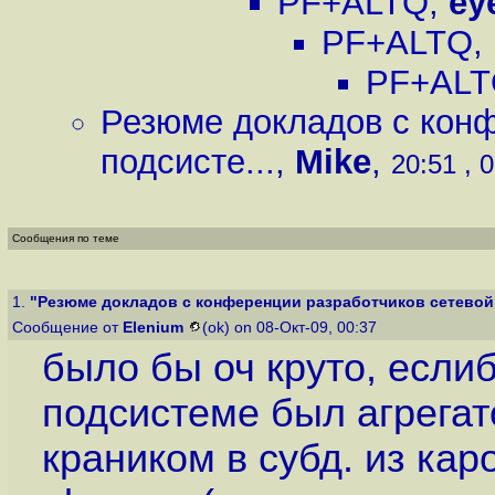
PF+ALTQ
,
ey
PF+ALTQ
,
PF+AL
Резюме докладов с конф
подсисте...
,
Mike
,
20:51 , 
Сообщения по теме
1.
"Резюме докладов с конференции разработчиков сетевой 
Сообщение от
Elenium
(ok) on 08-Окт-09, 00:37
было бы оч круто, если
подсистеме был агрегат
краником в субд. из каро