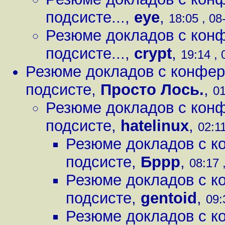
подсисте...
,
eye
,
18:05 , 08
Резюме докладов с конф
подсисте...
,
crypt
,
19:14 , 
Резюме докладов с конфер
подсисте
,
Просто Лось.
,
01
Резюме докладов с конф
подсисте
,
hatelinux
,
02:11
Резюме докладов с к
подсисте
,
Бррр
,
08:17 
Резюме докладов с к
подсисте
,
gentoid
,
09:
Резюме докладов с к