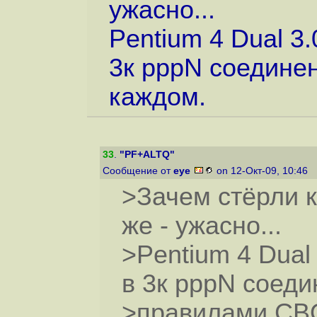
ужасно...
Pentium 4 Dual 3
3к pppN соедине
каждом.
33
.
"PF+ALTQ"
Сообщение от
eye
on 12-Окт-09, 10:46
>Зачем стёрли 
же - ужасно...
>Pentium 4 Dual
в 3к pppN соеди
>правилами CBQ