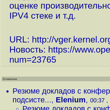
оценке производительно
IPV4 стеке и т.д.
URL:
http://vger.kernel.o
Новость:
https://www.op
num=23765
Оглавление
Резюме докладов с конфер
подсисте...
,
Elenium
,
00:37 ,
Резюме докладов с конф