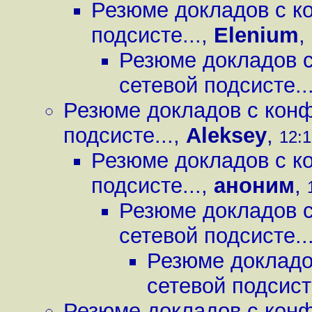
Резюме докладов с к
подсисте...
,
Elenium
,
Резюме докладов 
сетевой подсисте..
Резюме докладов с конф
подсисте...
,
Aleksey
,
12:1
Резюме докладов с к
подсисте...
,
аноним
,
Резюме докладов 
сетевой подсисте..
Резюме докладо
сетевой подсисте
Резюме докладов с конф