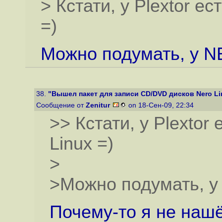
> Кстати, у Plextor е
=)
Можно подумать, у NE
38.
"Вышел пакет для записи CD/DVD дисков Nero Li
Сообщение от
Zenitur
on 18-Сен-09, 22:34
>> Кстати, у Plextor
Linux =)
>
>Можно подумать, у 
Почему-то я не нашё