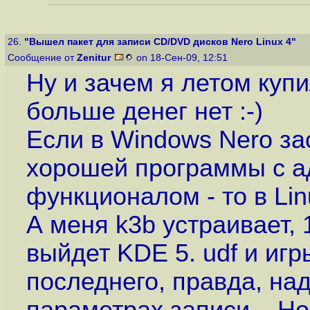
26.
"Вышел пакет для записи CD/DVD дисков Nero Linux 4"
Сообщение от
Zenitur
on 18-Сен-09, 12:51
Ну и зачем я летом купи
больше денег нет :-)
Если в Windows Nero за
хорошей программы с а
функционалом - то в Lin
А меня k3b устраивает, 
выйдет KDE 5. udf и игр
последнего, правда, на