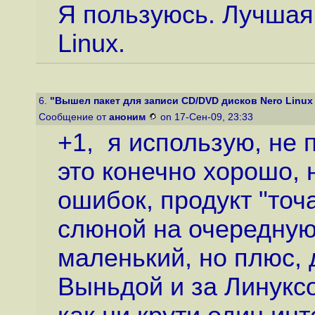
Я пользуюсь. Лучшая
Linux.
6.
"Вышел пакет для записи CD/DVD дисков Nero Linux
Сообщение от
аноним
on 17-Сен-09, 23:33
+1, я использую, не п
это конечно хорошо, 
ошибок, продукт "точа
слюной на очередную
маленький, но плюс,
Выньдой и за Линукс