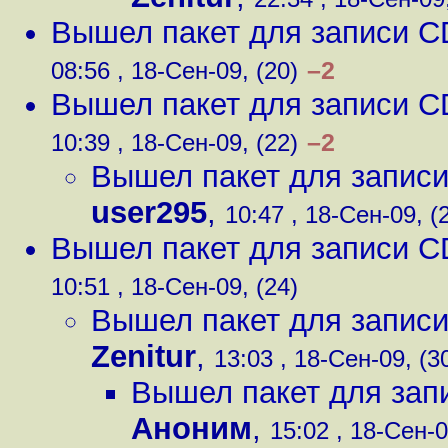
Вышел пакет для записи CD
–2
08:56 , 18-Сен-09, (20)
Вышел пакет для записи CD
–2
10:39 , 18-Сен-09, (22)
Вышел пакет для записи
user295
,
10:47 , 18-Сен-09, (
Вышел пакет для записи CD
10:51 , 18-Сен-09, (24)
Вышел пакет для записи
Zenitur
,
13:03 , 18-Сен-09, (3
Вышел пакет для запи
Аноним
,
15:02 , 18-Сен-0