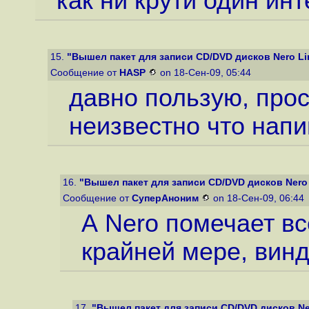
как ни крути один ин
15.
"Вышел пакет для записи CD/DVD дисков Nero Li
Сообщение от
HASP
on 18-Сен-09, 05:44
давно пользую, прос
неизвестно что нап
16.
"Вышел пакет для записи CD/DVD дисков Nero 
Сообщение от
СуперАноним
on 18-Сен-09, 06:44
А Nero помечает в
крайней мере, винд
17.
"Вышел пакет для записи CD/DVD дисков Ne