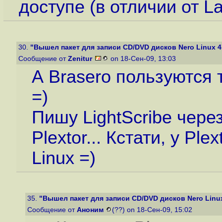
доступе (в отличии от La
30.
"Вышел пакет для записи CD/DVD дисков Nero Linux 4
Сообщение от
Zenitur
on 18-Сен-09, 13:03
А Brasero пользуются
=)
Пишу LightScribe чере
Plextor... Кстати, у Pl
Linux =)
35.
"Вышел пакет для записи CD/DVD дисков Nero Linu
Сообщение от
Аноним
(??) on 18-Сен-09, 15:02