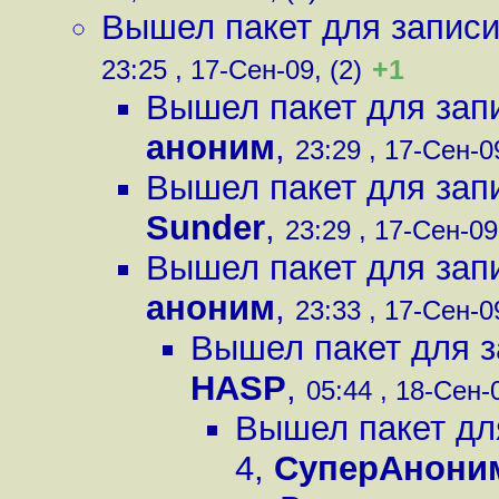
Вышел пакет для записи
+1
23:25 , 17-Сен-09, (2)
Вышел пакет для запи
аноним
,
23:29 , 17-Сен-09
Вышел пакет для запи
Sunder
,
23:29 , 17-Сен-09,
Вышел пакет для запи
аноним
,
23:33 , 17-Сен-09
Вышел пакет для з
HASP
,
05:44 , 18-Сен-0
Вышел пакет дл
4
,
СуперАнони