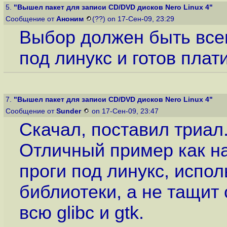
5.
"Вышел пакет для записи CD/DVD дисков Nero Linux 4"
Сообщение от
Аноним
(??) on 17-Сен-09, 23:29
Выбор должен быть всег
под линукс и готов плат
7.
"Вышел пакет для записи CD/DVD дисков Nero Linux 4"
Сообщение от
Sunder
on 17-Сен-09, 23:47
Скачал, поставил триал
Отличный пример как н
проги под линукс, испо
библиотеки, а не тащит
всю glibc и gtk.