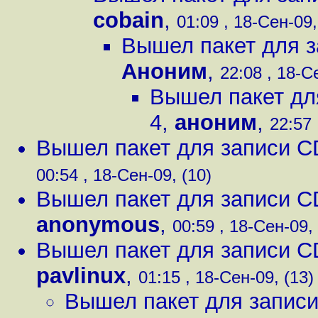
cobain
,
01:09 , 18-Сен-09,
Вышел пакет для з
Аноним
,
22:08 , 18-С
Вышел пакет дл
4
,
аноним
,
22:57 
Вышел пакет для записи CD
00:54 , 18-Сен-09, (10)
Вышел пакет для записи CD
anonymous
,
00:59 , 18-Сен-09, 
Вышел пакет для записи CD
pavlinux
,
01:15 , 18-Сен-09, (13)
Вышел пакет для записи