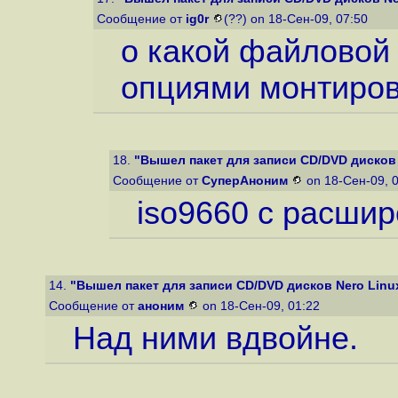
Сообщение от
ig0r
(??) on 18-Сен-09, 07:50
о какой файловой 
опциями монтиров
18.
"Вышел пакет для записи CD/DVD дисков 
Сообщение от
СуперАноним
on 18-Сен-09, 
iso9660 с расшир
14.
"Вышел пакет для записи CD/DVD дисков Nero Linu
Сообщение от
аноним
on 18-Сен-09, 01:22
Над ними вдвойне.