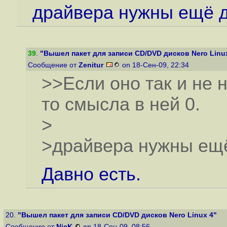
драйвера нужны ещё дл
39
.
"Вышел пакет для записи CD/DVD дисков Nero Linu
Сообщение от
Zenitur
on 18-Сен-09, 22:34
>>Если оно так и не 
то смысла в ней 0.
>
>драйвера нужны ещё 
Давно есть.
20.
"Вышел пакет для записи CD/DVD дисков Nero Linux 4"
Сообщение от
NicK
on 18-Сен-09, 08:56