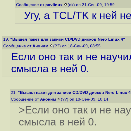
Сообщение от
pavlinux
(ok) on 21-Сен-09, 19:59
Угу, а TCL/TK к ней не
19.
"Вышел пакет для записи CD/DVD дисков Nero Linux 4"
Сообщение от
Аноним
(??) on 18-Сен-09, 08:55
Если оно так и не научи
смысла в ней 0.
21.
"Вышел пакет для записи CD/DVD дисков Nero Linux 4
Сообщение от
Аноним
(??) on 18-Сен-09, 10:14
>Если оно так и не нау
смысла в ней 0.