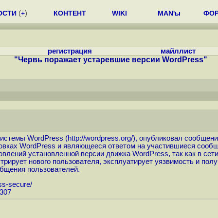
ОСТИ
(
+
)
КОНТЕНТ
WIKI
MAN'ы
ФО
регистрация
майллист
"Червь поражает устаревшие версии WordPress"
системы WordPress (
http://wordpress.org
/), опубликовал сообщени
новках WordPress и являющееся ответом на участившиеся сообщ
влений установленной версии движка WordPress, так как в сет
трирует нового пользователя, эксплуатирует уязвимость и полу
общения пользователей.
ss-secure
/
3307