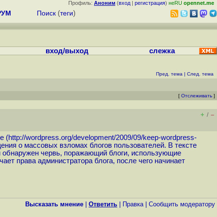
Профиль:
Аноним
(
вход
|
регистрация
)
неRU
opennet.me
РУМ
Поиск
(
теги
)
вход/выход
слежка
Пред. тема
|
След. тема
[
Отслеживать
]
+
–
/
е (
http://wordpress.org/development/2009/09/keep-wordpress-
ения о массовых взломах блогов пользователей. В тексте
и обнаружен червь, поражающий блоги, использующие
чает права администратора блога, после чего начинает
Высказать мнение
|
Ответить
|
Правка
|
Cообщить модератору