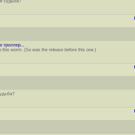
не судьба?
 троллер...
 this worm. (So was the release before this one.)
судьба?