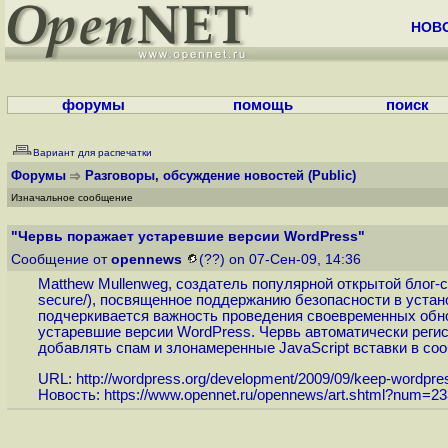
НОВ
форумы
помощь
поиск
Вариант для распечатки
Форумы
Разговоры, обсуждение новостей
(Public)
Изначальное сообщение
"Червь поражает устаревшие версии WordPress"
Сообщение от
opennews
(??) on 07-Сен-09, 14:36
Matthew Mullenweg, создатель популярной открытой блог-
secure
/), посвященное поддержанию безопасности в уста
подчеркивается важность проведения своевременных обно
устаревшие версии WordPress. Червь автоматически регис
добавлять спам и злонамеренные JavaScript вставки в со
URL:
http://wordpress.org/development/2009/09/keep-wordpre
Новость:
https://www.opennet.ru/opennews/art.shtml?num=2