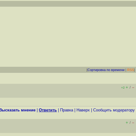
[
Сортировка по времени
|
RSS
]
+
–
/
+2
Высказать мнение
|
Ответить
|
Правка
|
Наверх
|
Cообщить модератору
+
–
/