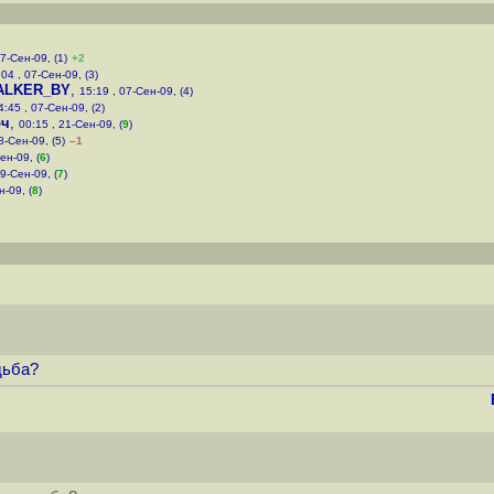
07-Сен-09, (1)
+2
:04 , 07-Сен-09, (3)
ALKER_BY
,
15:19 , 07-Сен-09, (4)
4:45 , 07-Сен-09, (2)
рч
,
00:15 , 21-Сен-09, (
9
)
8-Сен-09, (5)
–1
ен-09, (
6
)
09-Сен-09, (
7
)
н-09, (
8
)
дьба?