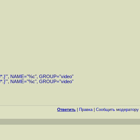
*.}'", NAME="%c", GROUP="video"
*.}'", NAME="%c", GROUP="video"
Ответить
|
Правка
|
Cообщить модератору