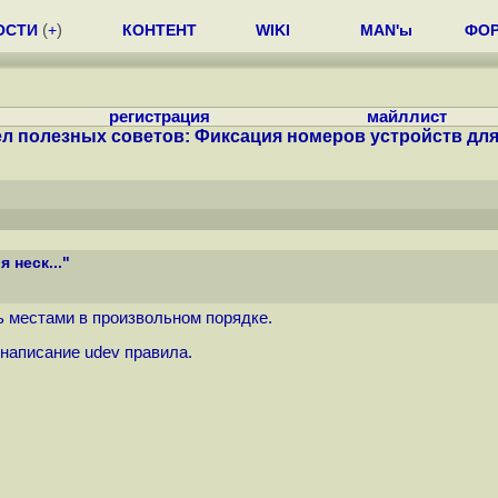
ОСТИ
(
+
)
КОНТЕНТ
WIKI
MAN'ы
ФО
регистрация
майллист
л полезных советов: Фиксация номеров устройств для н
 неск..."
ь местами в произвольном порядке.
 написание udev правила.