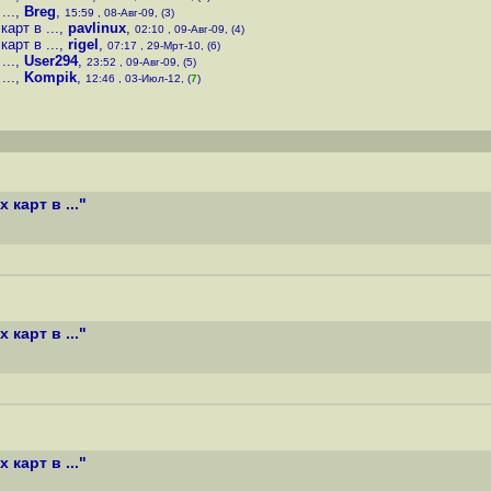
...
,
Breg
,
15:59 , 08-Авг-09, (3)
арт в ...
,
pavlinux
,
02:10 , 09-Авг-09, (4)
арт в ...
,
rigel
,
07:17 , 29-Мрт-10, (6)
...
,
User294
,
23:52 , 09-Авг-09, (5)
...
,
Kompik
,
12:46 , 03-Июл-12, (
7
)
карт в ..."
карт в ..."
карт в ..."