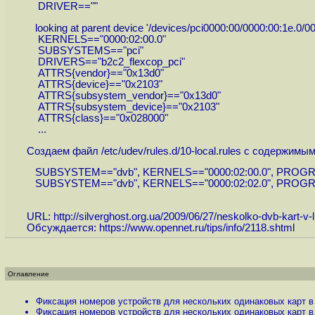
DRIVER==""
looking at parent device '/devices/pci0000:00/0000:00:1e.0/00
KERNELS=="0000:02:00.0"
SUBSYSTEMS=="pci"
DRIVERS=="b2c2_flexcop_pci"
ATTRS{vendor}=="0x13d0"
ATTRS{device}=="0x2103"
ATTRS{subsystem_vendor}=="0x13d0"
ATTRS{subsystem_device}=="0x2103"
ATTRS{class}=="0x028000"
...
Создаем файл /etc/udev/rules.d/10-local.rules с содержим
SUBSYSTEM=="dvb", KERNELS=="0000:02:00.0", PROGRAM="/
SUBSYSTEM=="dvb", KERNELS=="0000:02:02.0", PROGRAM="/
URL:
http://silverghost.org.ua/2009/06/27/neskolko-dvb-kart-v-l
Обсуждается:
https://www.opennet.ru/tips/info/2118.shtml
Оглавление
Фиксация номеров устройств для нескольких одинаковых карт в 
Фиксация номеров устройств для нескольких одинаковых карт в 