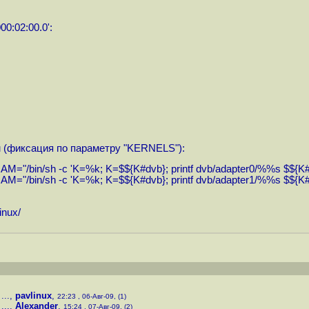
00:02:00.0':
ым (фиксация по параметру "KERNELS"):
bin/sh -c 'K=%k; K=$${K#dvb}; printf dvb/adapter0/%%s $${K#
bin/sh -c 'K=%k; K=$${K#dvb}; printf dvb/adapter1/%%s $${K#
inux
/
...
,
pavlinux
,
22:23 , 06-Авг-09, (1)
...
,
Alexander
,
15:24 , 07-Авг-09, (2)