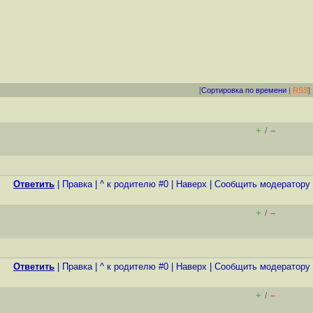
[
Сортировка по времени
|
RSS
]
+
–
/
Ответить
|
Правка
|
^ к родителю #0
|
Наверх
|
Cообщить модератору
+
–
/
Ответить
|
Правка
|
^ к родителю #0
|
Наверх
|
Cообщить модератору
+
–
/