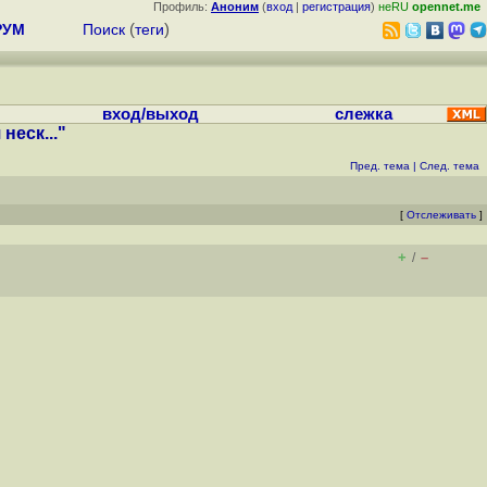
Профиль:
Аноним
(
вход
|
регистрация
)
неRU
opennet.me
РУМ
Поиск
(
теги
)
вход/выход
слежка
еск..."
Пред. тема
|
След. тема
[
Отслеживать
]
+
–
/