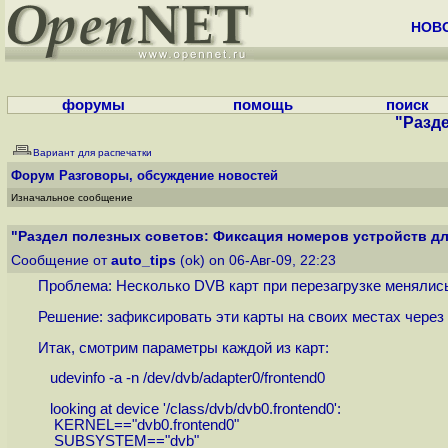
НОВ
форумы
помощь
поиск
"Разде
Вариант для распечатки
Форум
Разговоры, обсуждение новостей
Изначальное сообщение
"Раздел полезных советов: Фиксация номеров устройств для
Сообщение от
auto_tips
(ok) on 06-Авг-09, 22:23
Проблема: Несколько DVB карт при перезагрузке менялис
Решение: зафиксировать эти карты на своих местах через
Итак, смотрим параметры каждой из карт:
udevinfo -a -n /dev/dvb/adapter0/frontend0
looking at device '/class/dvb/dvb0.frontend0':
KERNEL=="dvb0.frontend0"
SUBSYSTEM=="dvb"