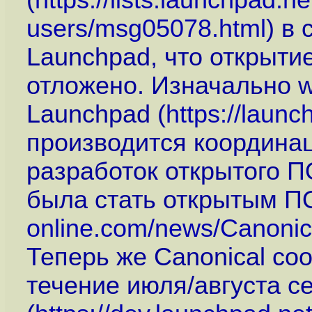
(
https://lists.launchpad.n
users/msg05078.html
) в
Launchpad, что открыти
отложено. Изначально 
Launchpad (
https://launc
производится координа
разработок открытого П
была стать открытым ПО
online.com/news/Canonica
Теперь же Canonical соо
течение июля/августа се