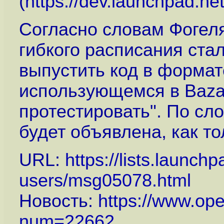
(
https://dev.launchpad.n
Согласно словам Фогел
гибкого расписания стал
выпустить код в формате
использующемся в Bazaa
протестировать". По сл
будет объявлена, как то
URL:
https://lists.launch
users/msg05078.html
Новость:
https://www.op
num=22662