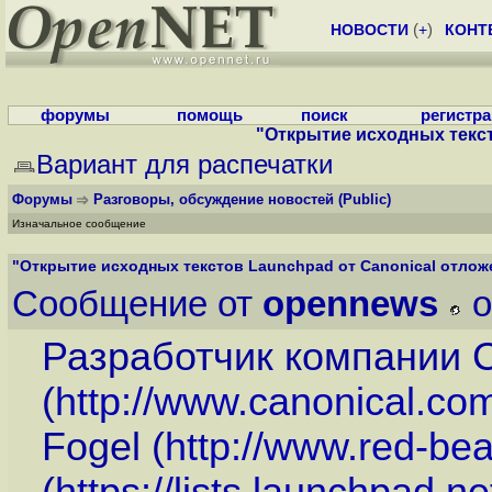
НОВОСТИ
(
+
)
КОНТ
форумы
помощь
поиск
регистр
"Открытие исходных текст
Вариант для распечатки
Форумы
Разговоры, обсуждение новостей
(Public)
Изначальное сообщение
"Открытие исходных текстов Launchpad от Canonical отлож
Сообщение от
opennews
o
Разработчик компании C
(
http://www.canonical.co
Fogel (
http://www.red-be