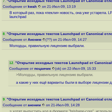
7
.
"Открытие исходных текстов Launchpad от Canonical отл
Сообщение от
kwah
on 21-Июл-09, 13:19
В который раз, пока «пекли» новость, она уже устарела. 
launchpad
8
.
"Открытие исходных текстов Launchpad от Canonical отл
Сообщение от
Аноним
(??) on 21-Июл-09, 14:27
Молодцы, правильную лицензию выбрали.
12
.
"Открытие исходных текстов Launchpad от Canonica
Сообщение от
поцанчик
(ok) on 22-Июл-09, 15:33
>Молодцы, правильную лицензию выбрали.
а какие у них ещё варианты были в выборе лицензии д
9
.
"Открытие исходных текстов Launchpad от Canonical отл
Сообщение от
аноним
on 21-Июл-09, 14:28
> хотят выпустить код в формате "brisbane-core", исполь