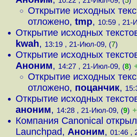
10:22 , 21-Июл-09, (
5
)
Открытие исходных текс
отложено
,
tmp
,
10:59 , 21-
Открытие исходных текстов
kwah
,
13:19 , 21-Июл-09, (
7
)
Открытие исходных текстов
Аноним
,
14:27 , 21-Июл-09, (
8
)
Открытие исходных текс
отложено
,
поцанчик
,
15:
Открытие исходных текстов
аноним
,
+
14:28 , 21-Июл-09, (
9
)
Компания Canonical открыл
Launchpad
,
Аноним
,
01:46 , 