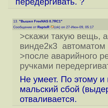
передергивать. ?
13.
"Вышел FreeNAS 0.7RC1"
Сообщение от
RapteR
(ok) on 27-Июн-09, 05:17
>скажи такую вещь, а
винде2к3 автоматом
>после аварийного р
ручками передергиват
Не умеет. По этому и
мальский сбой (выдер
отваливается.