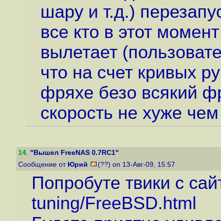
шару и т.д.) перезапу
все кто в этот момен
вылетает (пользовате
что на счет кривых ру
фряхе безо всякий ф
скорость не хуже чем
14
.
"Вышел FreeNAS 0.7RC1"
Сообщение от
Юрий
(??) on 13-Авг-09, 15:57
Попробуте твики с са
tuning/FreeBSD.html