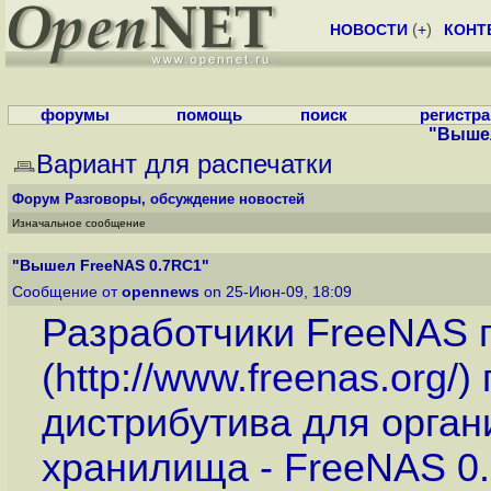
НОВОСТИ
(
+
)
КОНТ
форумы
помощь
поиск
регистр
"Вышел
Вариант для распечатки
Форум
Разговоры, обсуждение новостей
Изначальное сообщение
"Вышел FreeNAS 0.7RC1"
Сообщение от
opennews
on 25-Июн-09, 18:09
Разработчики FreeNAS 
(
http://www.freenas.org
/)
дистрибутива для орган
хранилища - FreeNAS 0