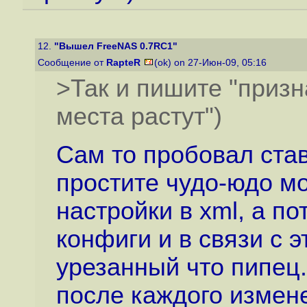
12.
"Вышел FreeNAS 0.7RC1"
Сообщение от
RapteR
(ok) on 27-Июн-09, 05:16
>Так и пишите "призна
места растут")
Сам то пробовал ста
простите чудо-юдо мо
настройки в xml, а по
конфиги и в связи с 
урезанный что пипец.
после каждого измен