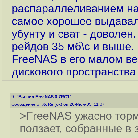
распараллеливанием наг
самое хорошее выдавали
убунту и сват - доволен
рейдов 35 мб\с и выше
FreeNAS в его малом ве
дискового пространства 
9.
"Вышел FreeNAS 0.7RC1"
Сообщение от
XoRe
(ok) on 26-Июн-09, 11:37
>FreeNAS ужасно торм
ползает, собранные в