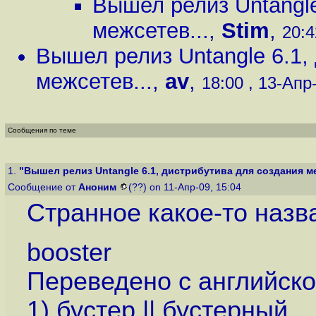
Вышел релиз Untangle
межсетев...
,
Stim
,
20:4
Вышел релиз Untangle 6.1,
межсетев...
,
av
,
18:00 , 13-Апр-
Сообщения по теме
1.
"Вышел релиз Untangle 6.1, дистрибутива для создания ме
Сообщение от
Аноним
(??) on 11-Апр-09, 15:04
Странное какое-то назв
booster
Переведено с английског
1) бустер || бустерный