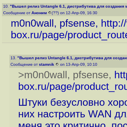
10.
"Вышел релиз Untangle 6.1, дистрибутива для создания м
Сообщение от
Аноним
(??) on 12-Апр-09, 16:30
m0n0wall, pfsense,
http:
box.ru/page/product_rout
13.
"Вышел релиз Untangle 6.1, дистрибутива для создан
Сообщение от
stamnik
on 13-Апр-09, 10:10
>m0n0wall, pfsense,
ht
box.ru/page/product_rou
Штуки безусловно хоро
них настроить WAN дл
меня это критично, по