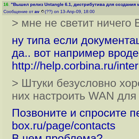
16
.
"Вышел релиз Untangle 6.1, дистрибутива для создания м
Сообщение от
av
(??) on 13-Апр-09, 18:00
> мне не светит ничего 
ну типа если документа
да.. вот например вроде
http://help.corbina.ru/inte
> Штуки безусловно хор
них настроить WAN для
Позвоните и спросите п
box.ru/page/contacts
В чем проблема?