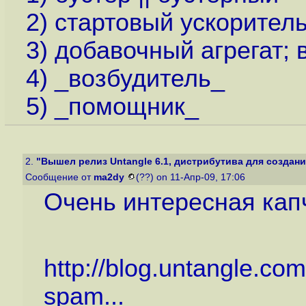
2) стартовый ускорител
3) добавочный агрегат;
4) _возбудитель_
5) _помощник_
2.
"Вышел релиз Untangle 6.1, дистрибутива для создани
Сообщение от
ma2dy
(??) on 11-Апр-09, 17:06
Очень интересная капч
http://blog.untangle.co
spam...