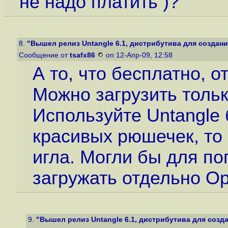
не надо платить )?
8.
"Вышел релиз Untangle 6.1, дистрибутива для создани
Сообщение от
tsafx86
on 12-Апр-09, 12:58
А то, что бесплатно, о
Можно загрузить тольк
Используйте Untangle 
красивых рюшечек, то 
игла. Могли бы для п
загружать отдельно Op
9.
"Вышел релиз Untangle 6.1, дистрибутива для созда