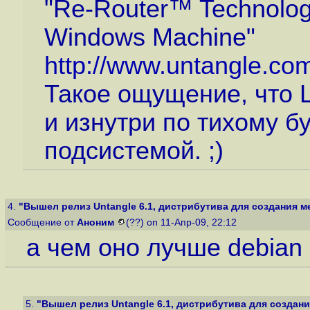
"Re-Router™ Technology
Windows Machine"
http://www.untangle.co
Такое ощущение, что L
и изнутри по тихому б
подсистемой. ;)
4.
"Вышел релиз Untangle 6.1, дистрибутива для создания ме
Сообщение от
Аноним
(??) on 11-Апр-09, 22:12
а чем оно лучше debian
5.
"Вышел релиз Untangle 6.1, дистрибутива для создани