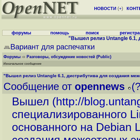
НОВОСТИ
(
+
)
КОНТ
форумы
помощь
поиск
регистр
"Вышел релиз Untangle 6.1, 
Вариант для распечатки
Форумы
Разговоры, обсуждение новостей
(Public)
Изначальное сообщение
"Вышел релиз Untangle 6.1, дистрибутива для создания межс
Сообщение от
opennews
(
Вышел (
http://blog.unta
специализированного Lin
основанного на Debian 