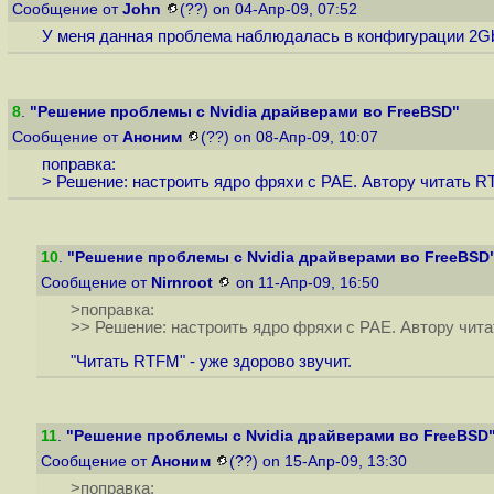
Сообщение от
John
(??) on 04-Апр-09, 07:52
У меня данная проблема наблюдалась в конфигурации 2Gb R
8
.
"Решение проблемы с Nvidia драйверами во FreeBSD"
Сообщение от
Аноним
(??) on 08-Апр-09, 10:07
поправка:
> Решение: настроить ядро фряхи с PAE. Автору читать R
10
.
"Решение проблемы с Nvidia драйверами во FreeBSD
Сообщение от
Nirnroot
on 11-Апр-09, 16:50
>поправка:
>> Решение: настроить ядро фряхи с PAE. Автору чит
"Читать RTFM" - уже здорово звучит.
11
.
"Решение проблемы с Nvidia драйверами во FreeBSD
Сообщение от
Аноним
(??) on 15-Апр-09, 13:30
>поправка: