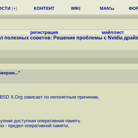
ОСТИ
(
+
)
КОНТЕНТ
WIKI
MAN'ы
ФО
регистрация
майллист
л полезных советов: Решение проблемы с Nvidia драйв
верам..."
eBSD X.Org зависает по непонятным причинам,
упная доступная оперативная память
о - предел оперативной памяти,