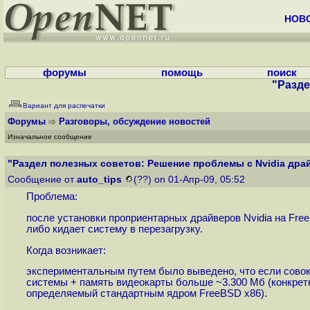
НОВ
форумы
помощь
поиск
"Разде
Вариант для распечатки
Форумы
Разговоры, обсуждение новостей
Изначальное сообщение
"Раздел полезных советов: Решение проблемы с Nvidia драй
Сообщение от
auto_tips
(??) on 01-Апр-09, 05:52
Проблема:
после установки проприентарных драйверов Nvidia на Fre
либо кидает систему в перезагрузку.
Когда возникает:
экспериментальным путем было выведено, что если совок
системы + память видеокарты больше ~3.300 Мб (конкретн
определяемый стандартным ядром FreeBSD x86).