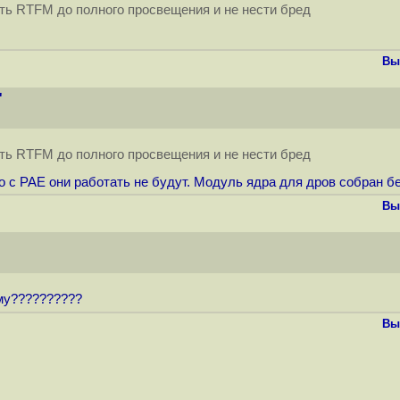
ать RTFM до полного просвещения и не нести бред
Вы
"
ать RTFM до полного просвещения и не нести бред
то с PAE они работать не будут. Модуль ядра для дров собран б
Вы
ему??????????
Вы