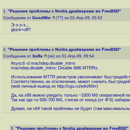
1.
"Решение проблемы с Nvidia драйверами во FreeBSD"
Сообщение от
GoodWin
(??) on 01-Апр-09, 05:52
Э-э-э-э...
gluck=off?
2.
"Решение проблемы с Nvidia драйверами во FreeBSD"
Сообщение от
XoRe
(ok) on 01-Апр-09, 09:54
#sysctl -d machdep.disable_mtrrs
machdep.disable_mtrrs: Disable i686 MTRRs.
Использование MTTR регистров увеличивает быстродейс
Соответственно, их отключение, может снизить быстродей
(мой личный вывод из
http://xgu.ru/wiki/Mtrr
)
Да, на x86 можно увидеть только ~3300 Мб оперативной п
Так как где-то 500-700 Мб, считая от конца (от 4Гб) заб
Думаю, на x64 такой проблемы не будет (там максимальн
3.
"Решение проблемы с Nvidia драйверами во FreeBSD"