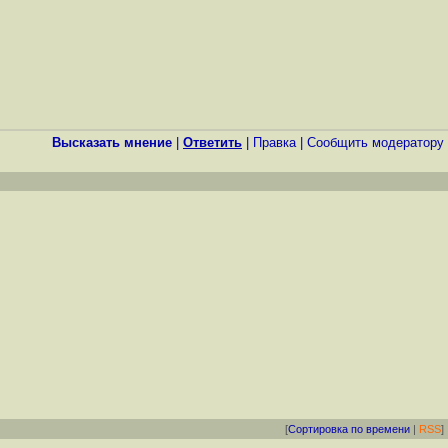
Высказать мнение
|
Ответить
|
Правка
|
Cообщить модератору
[
Сортировка по времени
|
RSS
]