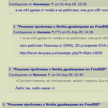
Сообщение от
Анонимус
on 01-Апр-09, 10:30
а на x64 дрова от nvidia и не работают, они для x86 тол
4.
"Решение проблемы с Nvidia драйверами во FreeBS
Сообщение от
Аноним
(??) on 01-Апр-09, 14:36
> а на x64 дрова от nvidia и не работают, они для x8
зато работает Nouveau (с DRM), 2D ускорение EXA и
http://forum.lissyara.su/viewtopic.php?f=45&t=14839
5.
"Решение проблемы с Nvidia драйверами во FreeBSD"
Сообщение от
Nirnroot
on 03-Апр-09, 02:40
>Соответственно, их отключение, может снизить быст
Либо так, либо никак =)
6.
"Решение проблемы с Nvidia драйверами во FreeBSD"