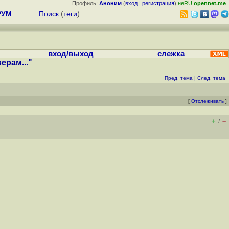
Профиль:
Аноним
(
вход
|
регистрация
)
неRU
opennet.me
РУМ
Поиск
(
теги
)
вход/выход
слежка
ерам..."
Пред. тема
|
След. тема
[
Отслеживать
]
+
–
/