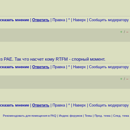
сказать мнение
|
Ответить
|
Правка
|
^
|
Наверх
|
Cообщить модератору
+
–
/
ез PAE. Так что насчет кому RTFM - спорный момент.
сказать мнение
|
Ответить
|
Правка
|
^
|
Наверх
|
Cообщить модератору
+
–
/
сказать мнение
|
Ответить
|
Правка
|
^
|
Наверх
|
Cообщить модератору
Рекомендовать для помещения в FAQ
|
Индекс форумов
|
Темы
|
Пред. тема
|
След. тема