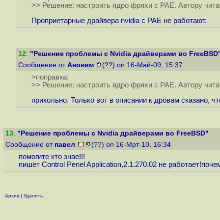
>> Решение: настроить ядро фряхи с PAE. Автору чит
Проприетарные драйвера nvidia с PAE не работают.
12
.
"Решение проблемы с Nvidia драйверами во FreeBSD
Сообщение от
Аноним
(??) on 16-Май-09, 15:37
>поправка:
>> Решение: настроить ядро фряхи с PAE. Автору чит
прикольно. Только вот в описании к дровам сказано, ч
13
.
"Решение проблемы с Nvidia драйверами во FreeBSD"
Сообщение от
павел
(??) on 16-Мрт-10, 16:34
помогите кто знае!!!
пишет Control Penel Application,2.1.270.02 не работает!поч
Архив
|
Удалить