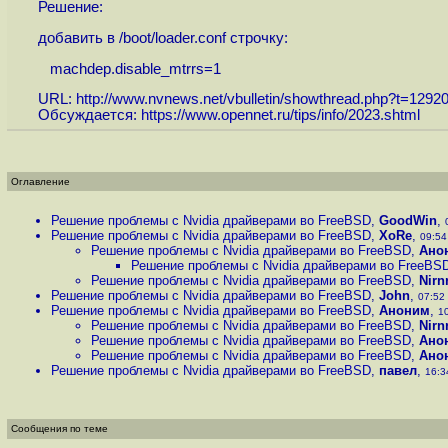
Решение:
добавить в /boot/loader.conf строчку:
machdep.disable_mtrrs=1
URL:
http://www.nvnews.net/vbulletin/showthread.php?t=1292
Обсуждается:
https://www.opennet.ru/tips/info/2023.shtml
Оглавление
Решение проблемы с Nvidia драйверами во FreeBSD
,
GoodWin
,
Решение проблемы с Nvidia драйверами во FreeBSD
,
XoRe
,
09:54 
Решение проблемы с Nvidia драйверами во FreeBSD
,
Ано
Решение проблемы с Nvidia драйверами во FreeBS
Решение проблемы с Nvidia драйверами во FreeBSD
,
Nirn
Решение проблемы с Nvidia драйверами во FreeBSD
,
John
,
07:52 
Решение проблемы с Nvidia драйверами во FreeBSD
,
Аноним
,
10
Решение проблемы с Nvidia драйверами во FreeBSD
,
Nirn
Решение проблемы с Nvidia драйверами во FreeBSD
,
Ано
Решение проблемы с Nvidia драйверами во FreeBSD
,
Ано
Решение проблемы с Nvidia драйверами во FreeBSD
,
павел
,
16:3
Сообщения по теме