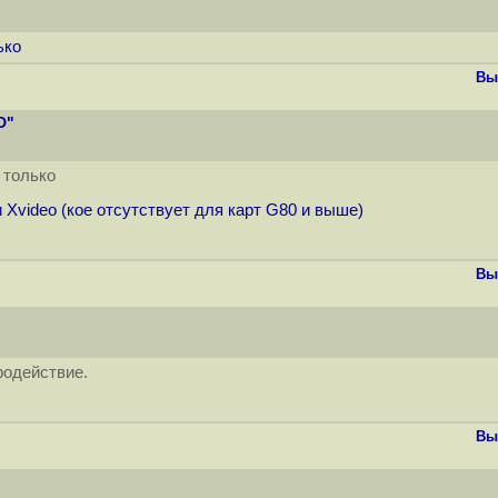
ько
Вы
D"
6 только
 Xvideo (кое отсутствует для карт G80 и выше)
Вы
родействие.
Вы