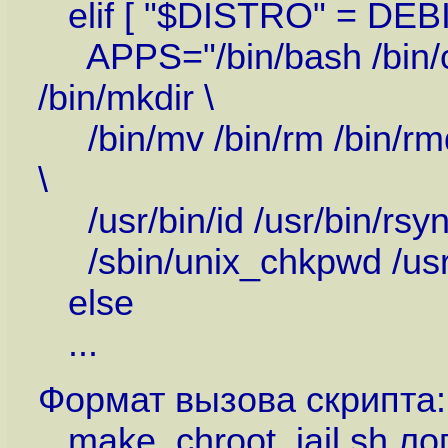
elif [ "$DISTRO" = DEBI
APPS="/bin/bash /bin/cp /
/bin/mkdir \
/bin/mv /bin/rm /bin/rmdi
\
/usr/bin/id /usr/bin/rsync
/sbin/unix_chkpwd /usr/
else
...
Формат вызова скрипта:
make_chroot_jail.sh лог