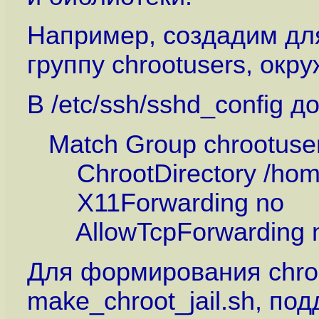
Например, создадим дл
группу chrootusers, окр
В /etc/ssh/sshd_config д
Match Group chrootuse
ChrootDirectory /home
X11Forwarding no
AllowTcpForwarding 
Для формирования chro
make_chroot_jail.sh, п