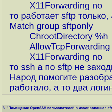
X11Forwarding no
то работает sftp только,
Match group sftponly
ChrootDirectory %h
AllowTcpForwarding 
X11Forwarding no
то ssh а по sftp не заход
Народ помогите разобрат
работало, а то два логи
3.
"Помещение OpenSSH пользователей в изолированное sft