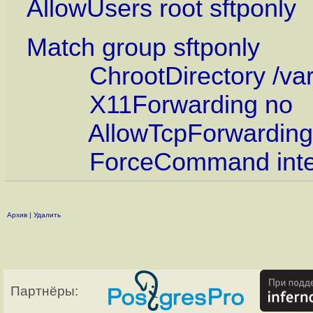
AllowUsers root sftponly
Match group sftponly
ChrootDirectory /var
X11Forwarding no
AllowTcpForwarding
ForceCommand intern
Архив
|
Удалить
Партнёры: