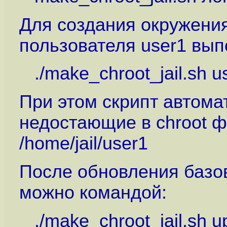
Для создания окружения
пользователя user1 вып
./make_chroot_jail.sh us
При этом скрипт автома
недостающие в chroot ф
/home/jail/user1
После обновления базов
можно командой:
./make_chroot_jail.sh up