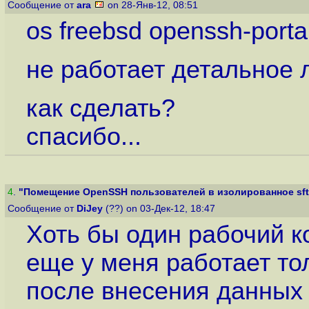
Сообщение от
ara
on 28-Янв-12, 08:51
os freebsd openssh-porta
не работает детальное 
как сделать?
спасибо...
4
.
"Помещение OpenSSH пользователей в изолированное sft
Сообщение от
DiJey
(??) on 03-Дек-12, 18:47
Хоть бы один рабочий ко
еще у меня работает тол
после внесения данных