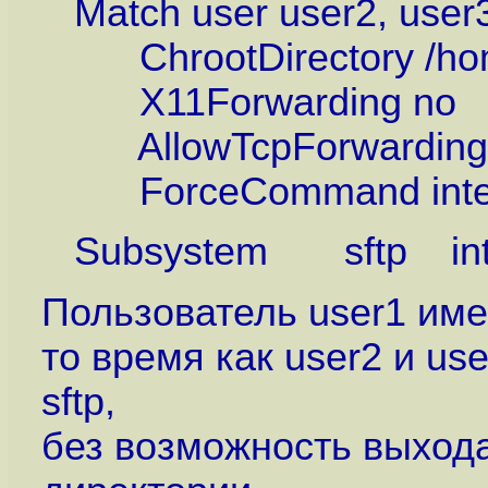
Match user user2, user
ChrootDirectory /ho
X11Forwarding no
AllowTcpForwarding
ForceCommand intern
Subsystem sftp inter
Пользователь user1 имее
то время как user2 и us
sftp,
без возможность выход