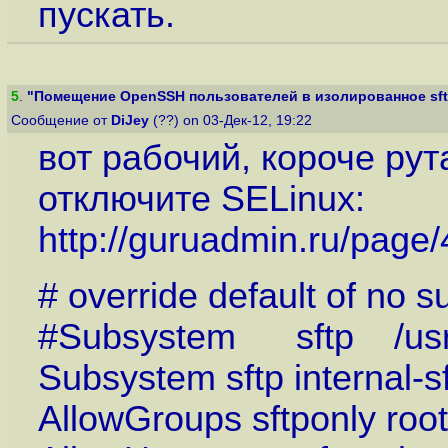
пускать.
5
.
"Помещение OpenSSH пользователей в изолированное sft
Сообщение от
DiJey
(??) on 03-Дек-12, 19:22
вот рабочий, короче рута
отключите SELinux:
http://guruadmin.ru/page/
# override default of no 
#Subsystem sftp /usr/l
Subsystem sftp internal-s
AllowGroups sftponly root